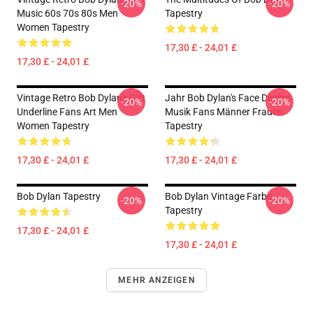
-20%
-20%
Music 60s 70s 80s Men
Tapestry
Women Tapestry
17,30 £ - 24,01 £
17,30 £ - 24,01 £
Vintage Retro Bob Dylan's Gift
Jahr Bob Dylan's Face Design
-20%
-20%
Underline Fans Art Men
Musik Fans Männer Frauen
Women Tapestry
Tapestry
17,30 £ - 24,01 £
17,30 £ - 24,01 £
Bob Dylan Tapestry
Bob Dylan Vintage Farbe
-20%
-20%
Tapestry
17,30 £ - 24,01 £
17,30 £ - 24,01 £
MEHR ANZEIGEN