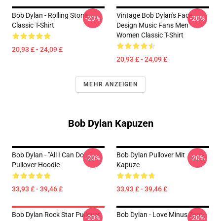
Bob Dylan - Rolling Stone
Vintage Bob Dylan's Face
-20%
-20%
Classic T-Shirt
Design Music Fans Men
Women Classic T-Shirt
20,93 £ - 24,09 £
20,93 £ - 24,09 £
MEHR ANZEIGEN
Bob Dylan Kapuzen
Bob Dylan - "All I Can Do..."
Bob Dylan Pullover Mit
-20%
-20%
Pullover Hoodie
Kapuze
33,93 £ - 39,46 £
33,93 £ - 39,46 £
Bob Dylan Rock Star Pullover
Bob Dylan - Love Minus Zero
-20%
-20%