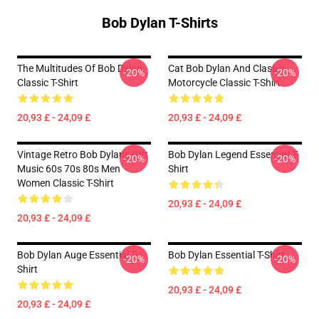
Bob Dylan T-Shirts
The Multitudes Of Bob Dylan
Cat Bob Dylan And Classic
-20%
-20%
Classic T-Shirt
Motorcycle Classic T-Shirt
20,93 £ - 24,09 £
20,93 £ - 24,09 £
Vintage Retro Bob Dylan's Gift
Bob Dylan Legend Essential T-
-20%
-20%
Music 60s 70s 80s Men
Shirt
Women Classic T-Shirt
20,93 £ - 24,09 £
20,93 £ - 24,09 £
Bob Dylan Auge Essential T-
Bob Dylan Essential T-Shirt
-20%
-20%
Shirt
20,93 £ - 24,09 £
20,93 £ - 24,09 £