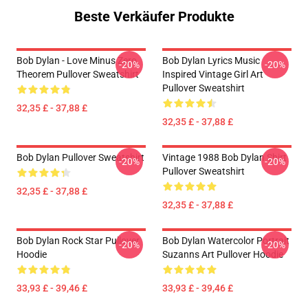
Beste Verkäufer Produkte
Bob Dylan - Love Minus Zero
Bob Dylan Lyrics Music
-20%
-20%
Theorem Pullover Sweatshirt
Inspired Vintage Girl Art
Pullover Sweatshirt
32,35 £ - 37,88 £
32,35 £ - 37,88 £
Bob Dylan Pullover Sweatshirt
Vintage 1988 Bob Dylan Shirt
-20%
-20%
Pullover Sweatshirt
32,35 £ - 37,88 £
32,35 £ - 37,88 £
Bob Dylan Rock Star Pullover
Bob Dylan Watercolor Portrait
-20%
-20%
Hoodie
Suzanns Art Pullover Hoodie
33,93 £ - 39,46 £
33,93 £ - 39,46 £