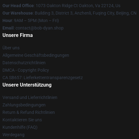
Our Head Office
: 1073 Oakton Ridge Ct Oakton, Va 22124, Us
Our Warehouse
: Building 3, District 3, Anzhenli, Fuqing City, Beijing, CN
Hour
: 9AM – 5PM (Mon – Fri)
Email
: contact@bob-dyan.shop
Unsere Firma
Über uns
Allgemeine Geschäftsbedingungen
Datenschutzrichtlinien
DMCA - Copyright Policy
CA SB657: Lieferkettentransparenzgesetz
Unsere Unterstützung
Versand und Lieferrichtlinien
Zahlungsbedingungen
Return & Refund Richtlinien
Kontaktieren Sie uns
Kundenhilfe (FAQ)
Werdegang