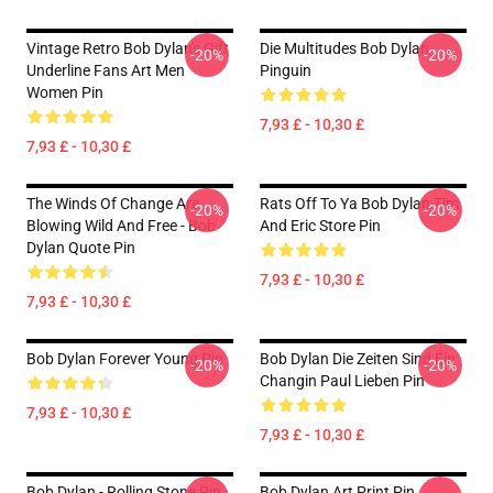
Vintage Retro Bob Dylan's Gift
Die Multitudes Bob Dylan
-20%
-20%
Underline Fans Art Men
Pinguin
Women Pin
7,93 £ - 10,30 £
7,93 £ - 10,30 £
The Winds Of Change Are
Rats Off To Ya Bob Dylan Tim
-20%
-20%
Blowing Wild And Free - Bob
And Eric Store Pin
Dylan Quote Pin
7,93 £ - 10,30 £
7,93 £ - 10,30 £
Bob Dylan Forever Young Pin
Bob Dylan Die Zeiten Sind Ein
-20%
-20%
Changin Paul Lieben Pin
7,93 £ - 10,30 £
7,93 £ - 10,30 £
Bob Dylan - Rolling Stone Pin
Bob Dylan Art Print Pin