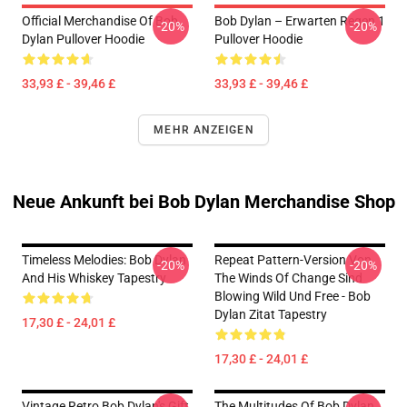
Official Merchandise Of Bob
Bob Dylan – Erwarten Regen 1
-20%
-20%
Dylan Pullover Hoodie
Pullover Hoodie
33,93 £ - 39,46 £
33,93 £ - 39,46 £
MEHR ANZEIGEN
Neue Ankunft bei Bob Dylan Merchandise Shop
Timeless Melodies: Bob Dylan
Repeat Pattern-Version Von
-20%
-20%
And His Whiskey Tapestry
The Winds Of Change Sind
Blowing Wild Und Free - Bob
Dylan Zitat Tapestry
17,30 £ - 24,01 £
17,30 £ - 24,01 £
Vintage Retro Bob Dylan's Gift
The Multitudes Of Bob Dylan