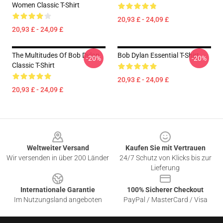
Women Classic T-Shirt
20,93 £ - 24,09 £
20,93 £ - 24,09 £
The Multitudes Of Bob Dylan
Bob Dylan Essential T-Shirt
-20%
-20%
Classic T-Shirt
20,93 £ - 24,09 £
20,93 £ - 24,09 £
Footer
Weltweiter Versand
Kaufen Sie mit Vertrauen
Wir versenden in über 200 Länder
24/7 Schutz von Klicks bis zur
Lieferung
Internationale Garantie
100% Sicherer Checkout
Im Nutzungsland angeboten
PayPal / MasterCard / Visa