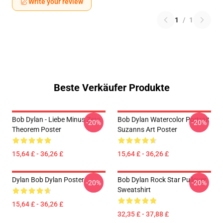
Write your review
1
/
1
Beste Verkäufer Produkte
Bob Dylan - Liebe Minus Zero
Bob Dylan Watercolor Portrait
-20%
-20%
Theorem Poster
Suzanns Art Poster
15,64 £ - 36,26 £
15,64 £ - 36,26 £
Dylan Bob Dylan Poster
Bob Dylan Rock Star Pullover
-20%
-20%
Sweatshirt
15,64 £ - 36,26 £
32,35 £ - 37,88 £