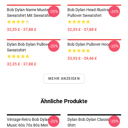
Bob Dylan Name Muster
Bob Dylan Head Illustration
-20%
-20%
Sweatshirt Mit Sweatshirt
Pullover Sweatshirt
32,35 £ - 37,88 £
32,35 £ - 37,88 £
Dylan Bob Dylan Pullover
Bob Dylan Pullover Hoodie
-20%
-20%
Sweatshirt
33,93 £ - 39,46 £
32,35 £ - 37,88 £
MEHR ANZEIGEN
Ähnliche Produkte
Vintage Retro Bob Dylan's Gift
Dylan Bob Dylan Classic T-
-20%
-20%
Music 60s 70s 80s Men
Shirt