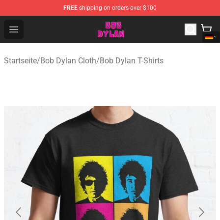
FREE
shipping on orders over $100
Bob Dylan Store - Official Bob Dylan Merchandise Shop
Open menu
Startseite
/
Bob Dylan Cloth
/
Bob Dylan T-Shirts