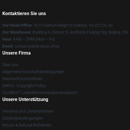
Kontaktieren Sie uns
Our Head Office
: 1073 Oakton Ridge Ct Oakton, Va 22124, Us
Our Warehouse
: Building 3, District 3, Anzhenli, Fuqing City, Beijing, CN
Hour
: 9AM – 5PM (Mon – Fri)
Email
: contact@bob-dyan.shop
Unsere Firma
Über uns
Allgemeine Geschäftsbedingungen
Datenschutzrichtlinien
DMCA - Copyright Policy
CA SB657: Lieferkettentransparenzgesetz
Unsere Unterstützung
Versand und Lieferrichtlinien
Zahlungsbedingungen
Return & Refund Richtlinien