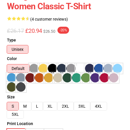
Women Classic T-Shirt
(4 customer reviews)
£26.17
£20.94
-20%
$26.50
Type
Unisex
Color
Default
Size
S
M
L
XL
2XL
3XL
4XL
5XL
Print Location