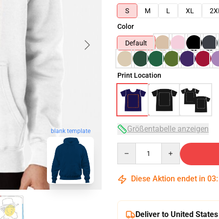
S
M
L
XL
2X
Color
Default
Print Location
Größentabelle anzeigen
blank template
Quantity
Diese Aktion endet in
03
Deliver to United States