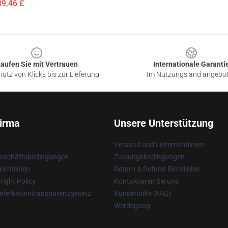
39,46 £
aufen Sie mit Vertrauen
Internationale Garanti
utz von Klicks bis zur Lieferung
Im Nutzungsland angebo
irma
Unsere Unterstützung
Versand und Lieferrichtlinien
Geschäftsbedingungen
Zahlungsbedingungen
ichtlinien
Return & Refund Richtlinien
ight Policy
Kontaktieren Sie uns
eferkettentransparenzgesetz
Kundenhilfe (FAQ)
Werdegang