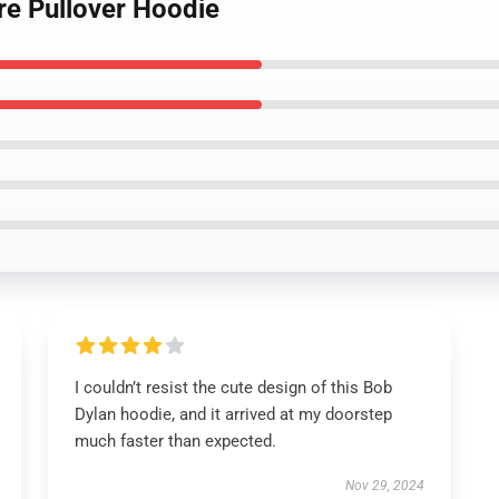
re Pullover Hoodie
I couldn’t resist the cute design of this Bob
Dylan hoodie, and it arrived at my doorstep
much faster than expected.
Nov 29, 2024