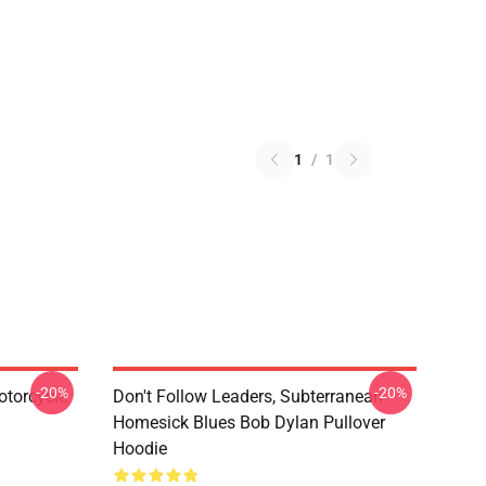
1
/
1
-20%
-20%
otorcycle
Don't Follow Leaders, Subterranean
Homesick Blues Bob Dylan Pullover
Hoodie