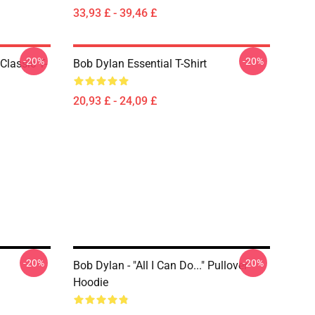
33,93 £ - 39,46 £
-20%
-20%
Classic T-
Bob Dylan Essential T-Shirt
20,93 £ - 24,09 £
-20%
-20%
Bob Dylan - "All I Can Do..." Pullover
Hoodie