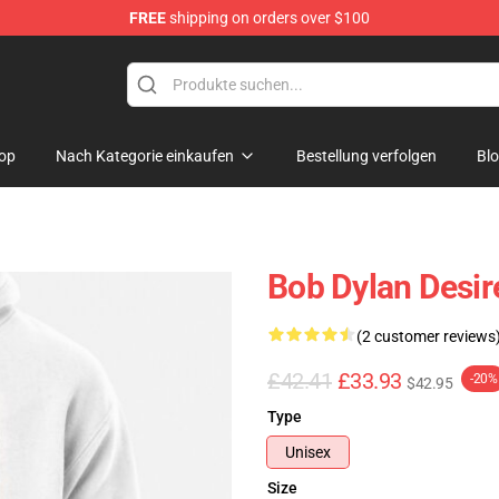
FREE
shipping on orders over $100
p
op
Nach Kategorie einkaufen
Bestellung verfolgen
Bl
Bob Dylan Desir
(2 customer reviews
£42.41
£33.93
-20%
$42.95
Type
Unisex
Size