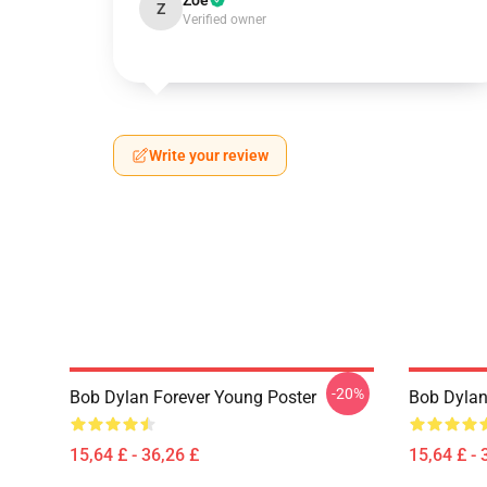
Zoe
Z
Verified owner
Write your review
-20%
Bob Dylan Forever Young Poster
Bob Dylan 
15,64 £ - 36,26 £
15,64 £ - 