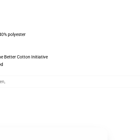
 40% polyester
 Better Cotton Initiative
ed
en
,