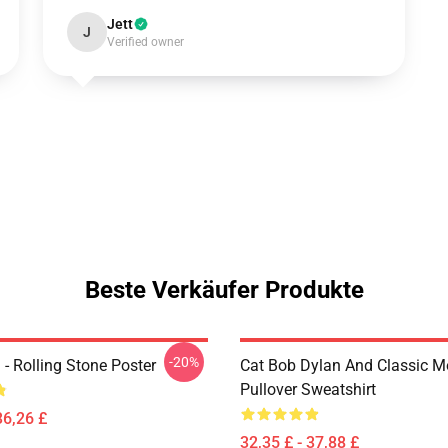
Jett
J
Verified owner
Beste Verkäufer Produkte
-20%
- Rolling Stone Poster
Cat Bob Dylan And Classic M
Pullover Sweatshirt
36,26 £
32,35 £ - 37,88 £