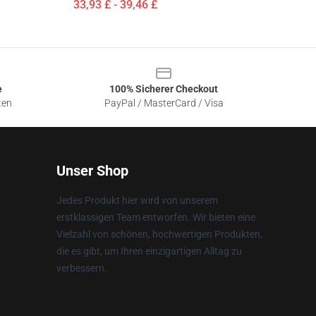
33,93 £ - 39,46 £
e
100% Sicherer Checkout
ten
PayPal / MasterCard / Visa
Unser Shop
Jedes Produkt hier wird von unserem
erstklassigen Team entworfen. Wir bieten eine
Vielzahl von schönen, hochwertigen Produkten,
die es gibt, um Ihren einzigartigen Alltag zu
verbessern.