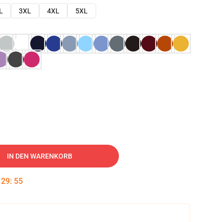
L
3XL
4XL
5XL
IN DEN WARENKORB
:
29
:
54