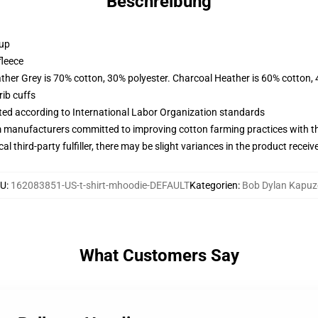
Beschreibung
 up
fleece
ather Grey is 70% cotton, 30% polyester. Charcoal Heather is 60% cotton,
ib cuffs
uated according to International Labor Organization standards
m manufacturers committed to improving cotton farming practices with the
al third-party fulfiller, there may be slight variances in the product receiv
KU
:
162083851-US-t-shirt-mhoodie-DEFAULT
Kategorien
:
Bob Dylan Kapuz
What Customers Say