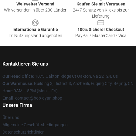
Weltweiter Versand
Kaufen Sie mit Vertrauen
Wir versenden in über 200 Länder
24/7 Schutz von Klicks bis zur
Lieferung
Internationale Garantie
100% Sicherer Checkout
Im Nutzungsland angeboten
PayPal / MasterCard / Visa
Kontaktieren Sie uns
Our Head Office
: 1073 Oakton Ridge Ct Oakton, Va 22124, Us
Our Warehouse
: Building 3, District 3, Anzhenli, Fuqing City, Beijing, CN
Hour
: 9AM – 5PM (Mon – Fri)
Email
: contact@bob-dyan.shop
Unsere Firma
Über uns
Allgemeine Geschäftsbedingungen
Datenschutzrichtlinien