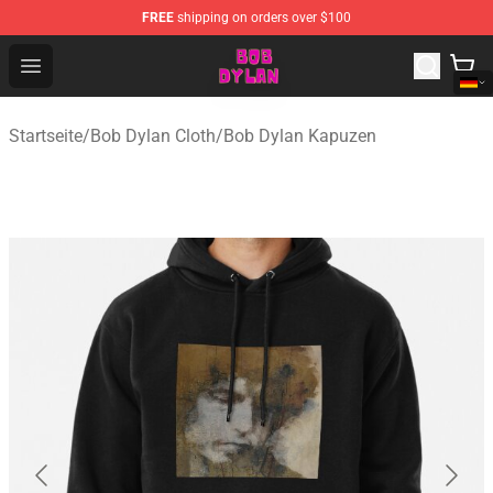
FREE
shipping on orders over $100
Bob Dylan Store - Official Bob Dylan Merchandise Shop
Open menu
Startseite
/
Bob Dylan Cloth
/
Bob Dylan Kapuzen