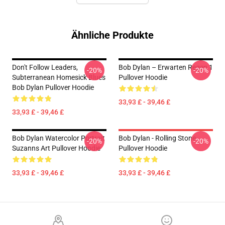
Ähnliche Produkte
Don't Follow Leaders,
Bob Dylan – Erwarten Regen 1
-20%
-20%
Subterranean Homesick Blues
Pullover Hoodie
Bob Dylan Pullover Hoodie
33,93 £ - 39,46 £
33,93 £ - 39,46 £
Bob Dylan Watercolor Portrait
Bob Dylan - Rolling Stone
-20%
-20%
Suzanns Art Pullover Hoodie
Pullover Hoodie
33,93 £ - 39,46 £
33,93 £ - 39,46 £
Footer