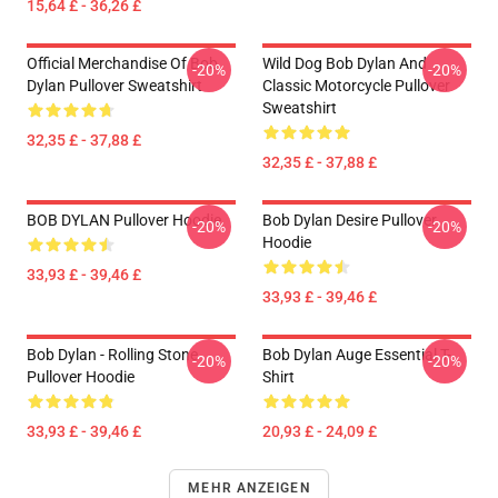
15,64 £ - 36,26 £
Official Merchandise Of Bob
Wild Dog Bob Dylan And
-20%
-20%
Dylan Pullover Sweatshirt
Classic Motorcycle Pullover
Sweatshirt
32,35 £ - 37,88 £
32,35 £ - 37,88 £
BOB DYLAN Pullover Hoodie
Bob Dylan Desire Pullover
-20%
-20%
Hoodie
33,93 £ - 39,46 £
33,93 £ - 39,46 £
Bob Dylan - Rolling Stone
Bob Dylan Auge Essential T-
-20%
-20%
Pullover Hoodie
Shirt
33,93 £ - 39,46 £
20,93 £ - 24,09 £
MEHR ANZEIGEN