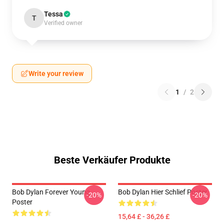
Tessa
T
Verified owner
Write your review
1
/
2
Beste Verkäufer Produkte
Bob Dylan Forever Young
Bob Dylan Hier Schlief Poster
-20%
-20%
Poster
15,64 £ - 36,26 £