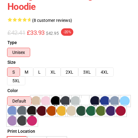
Hoodie
(8 customer reviews)
£42.41
£33.93
-20%
$42.95
Type
Unisex
Size
S
M
L
XL
2XL
3XL
4XL
5XL
Color
Default
Print Location