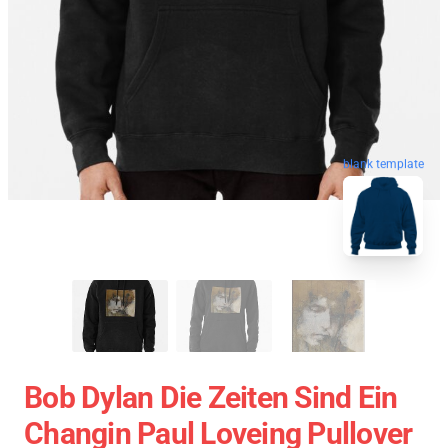
blank template
Bob Dylan Die Zeiten Sind Ein
Changin Paul Loveing Pullover