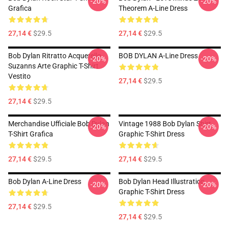
-20%
-20%
Grafica
Theorem A-Line Dress
27,14 €
$29.5
27,14 €
$29.5
Bob Dylan Ritratto Acquerello
BOB DYLAN A-Line Dress
-20%
-20%
Suzanns Arte Graphic T-Shirt
Vestito
27,14 €
$29.5
27,14 €
$29.5
Merchandise Ufficiale Bob Dylan
Vintage 1988 Bob Dylan Shirt
-20%
-20%
T-Shirt Grafica
Graphic T-Shirt Dress
27,14 €
$29.5
27,14 €
$29.5
Bob Dylan A-Line Dress
Bob Dylan Head Illustration
-20%
-20%
Graphic T-Shirt Dress
27,14 €
$29.5
27,14 €
$29.5