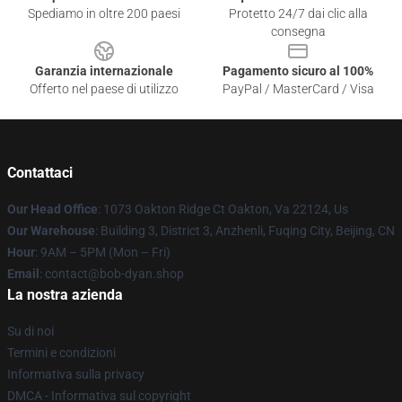
Spediamo in oltre 200 paesi
Protetto 24/7 dai clic alla
consegna
Garanzia internazionale
Pagamento sicuro al 100%
Offerto nel paese di utilizzo
PayPal / MasterCard / Visa
Contattaci
Our Head Office
: 1073 Oakton Ridge Ct Oakton, Va 22124, Us
Our Warehouse
: Building 3, District 3, Anzhenli, Fuqing City, Beijing, CN
Hour
: 9AM – 5PM (Mon – Fri)
Email
: contact@bob-dyan.shop
La nostra azienda
Su di noi
Termini e condizioni
Informativa sulla privacy
DMCA - Informativa sul copyright