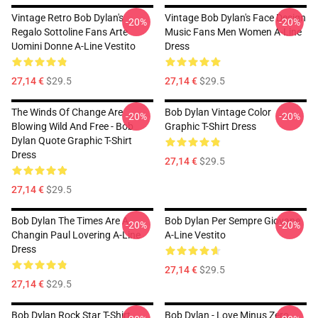
Vintage Retro Bob Dylan's
Vintage Bob Dylan's Face Design
-20%
-20%
Regalo Sottoline Fans Arte
Music Fans Men Women A-Line
Uomini Donne A-Line Vestito
Dress
27,14 €
$29.5
27,14 €
$29.5
The Winds Of Change Are
Bob Dylan Vintage Color
-20%
-20%
Blowing Wild And Free - Bob
Graphic T-Shirt Dress
Dylan Quote Graphic T-Shirt
Dress
27,14 €
$29.5
27,14 €
$29.5
Bob Dylan The Times Are A
Bob Dylan Per Sempre Giovane
-20%
-20%
Changin Paul Lovering A-Line
A-Line Vestito
Dress
27,14 €
$29.5
27,14 €
$29.5
Bob Dylan Rock Star T-Shirt
Bob Dylan - Love Minus Zero