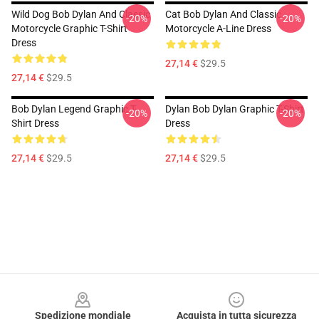
Wild Dog Bob Dylan And Classic
Cat Bob Dylan And Classic
-20%
-20%
Motorcycle Graphic T-Shirt
Motorcycle A-Line Dress
Dress
27,14 €
$29.5
27,14 €
$29.5
Bob Dylan Legend Graphic T-
Dylan Bob Dylan Graphic T-Shirt
-20%
-20%
Shirt Dress
Dress
27,14 €
$29.5
27,14 €
$29.5
Footer
Spedizione mondiale
Acquista in tutta sicurezza