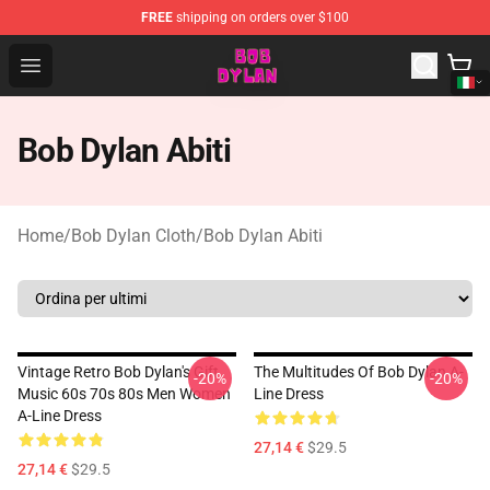
FREE
shipping on orders over $100
Bob Dylan Store - Official Bob Dylan Merchandise Shop
Open menu
Bob Dylan Abiti
Home
/
Bob Dylan Cloth
/
Bob Dylan Abiti
Vintage Retro Bob Dylan's Gift
The Multitudes Of Bob Dylan A-
-20%
-20%
Music 60s 70s 80s Men Women
Line Dress
A-Line Dress
27,14 €
$29.5
27,14 €
$29.5