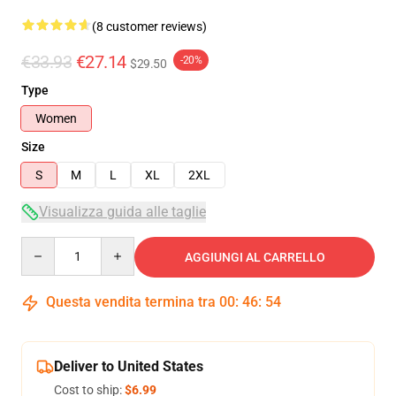
(8 customer reviews)
€33.93
€27.14
-20%
$29.50
Type
Women
Size
S
M
L
XL
2XL
Visualizza guida alle taglie
Quantity
AGGIUNGI AL CARRELLO
Questa vendita termina tra
00
:
46
:
54
Deliver to United States
Cost to ship:
$6.99