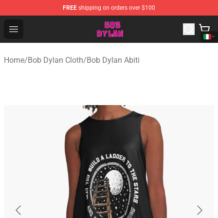
FREE
shipping on orders over $100
Bob Dylan Store - Official Bob Dylan Merchandise Shop
Open menu
Home
/
Bob Dylan Cloth
/
Bob Dylan Abiti