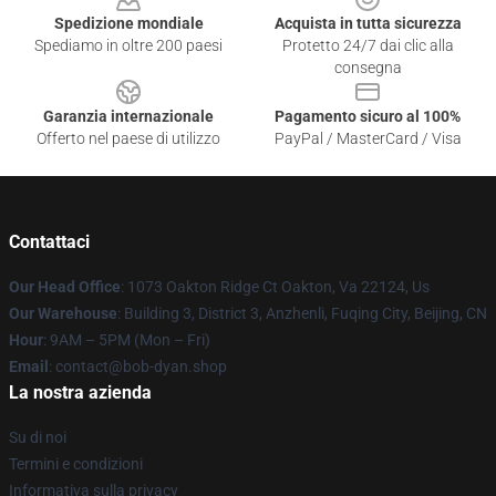
Spedizione mondiale
Acquista in tutta sicurezza
Spediamo in oltre 200 paesi
Protetto 24/7 dai clic alla
consegna
Garanzia internazionale
Pagamento sicuro al 100%
Offerto nel paese di utilizzo
PayPal / MasterCard / Visa
Contattaci
Our Head Office
: 1073 Oakton Ridge Ct Oakton, Va 22124, Us
Our Warehouse
: Building 3, District 3, Anzhenli, Fuqing City, Beijing, CN
Hour
: 9AM – 5PM (Mon – Fri)
Email
: contact@bob-dyan.shop
La nostra azienda
Su di noi
Termini e condizioni
Informativa sulla privacy