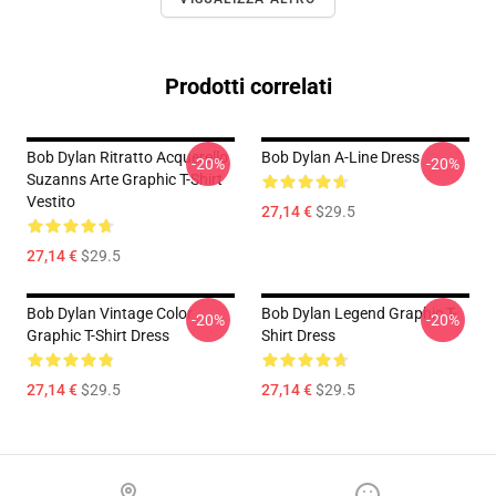
Prodotti correlati
Bob Dylan Ritratto Acquerello
Bob Dylan A-Line Dress
-20%
-20%
Suzanns Arte Graphic T-Shirt
Vestito
27,14 €
$29.5
27,14 €
$29.5
Bob Dylan Vintage Color
Bob Dylan Legend Graphic T-
-20%
-20%
Graphic T-Shirt Dress
Shirt Dress
27,14 €
$29.5
27,14 €
$29.5
Footer