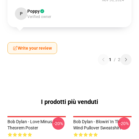
Nov 30, 2024
Poppy
P
Verified owner
Write your review
1
/
2
I prodotti più venduti
Bob Dylan - Love Minus Zero
Bob Dylan - Blowin' In The
-20%
-20%
Theorem Poster
Wind Pullover Sweatshirt