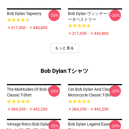
Bob Dylan Tapestry
Bob Dylan ヴィンテージカラ
-20%
-20%
ータペストリー
￥317,550 - ￥440,800
￥317,550 - ￥440,800
もっと見る
Bob Dylan Tシャツ
The Multitudes Of Bob Dylan
Cat Bob Dylan And Classic
-20%
-20%
Classic T-Shirt
Motorcycle Classic T-Shirt
￥384,250 - ￥442,250
￥384,250 - ￥442,250
Vintage Retro Bob Dylan's Gift
Bob Dylan Legend Essential T-
-20%
-20%