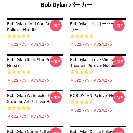
Bob Dylan パーカー
Bob Dylan - "All I Can Do..."
Bob Dylan プルオーバーパー
-20%
-20%
Pullover Hoodie
カー
￥622,775 - ￥724,275
￥622,775 - ￥724,275
Bob Dylan Rock Star Pullover
Bob Dylan - Love Minus Zero
-20%
-20%
Hoodie
Theorem Pullover Hoodie
￥622,775 - ￥724,275
￥622,775 - ￥724,275
Bob Dylan Watercolor Portrait
BOB DYLAN Pullover Hoodie
-20%
-20%
Suzanns Art Pullover Hoodie
￥622,775 - ￥724,275
￥622,775 - ￥724,275
Bob Dylan Name Pattern
Bob Dylan Desire Pullover