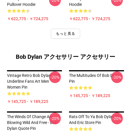
-20%
-20%
Pullover Hoodie
Hoodie
￥622,775 - ￥724,275
￥622,775 - ￥724,275
もっと見る
Bob Dylan アクセサリー アクセサリー
Vintage Retro Bob Dylan's Gift
The Multitudes Of Bob Dylan
-20%
-20%
Underline Fans Art Men
Pin
Women Pin
￥145,725 - ￥189,225
￥145,725 - ￥189,225
The Winds Of Change Are
Rats Off To Ya Bob Dylan Tim
-20%
-20%
Blowing Wild And Free - Bob
And Eric Store Pin
Dylan Quote Pin