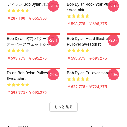
ディラン Bob Dylan ポスター
Bob Dylan Rock Star Pullover
-20%
-20%
Sweatshirt
￥287,100 - ￥665,550
￥593,775 - ￥695,275
Bob Dylan 名前 パターン プル
Bob Dylan Head Illustration
-20%
-20%
オーバースウェットシャツ
Pullover Sweatshirt
￥593,775 - ￥695,275
￥593,775 - ￥695,275
Dylan Bob Dylan Pullover
Bob Dylan Pullover Hoodie
-20%
-20%
Sweatshirt
￥622,775 - ￥724,275
￥593,775 - ￥695,275
もっと見る