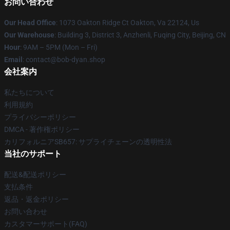
お問い合わせ
Our Head Office
: 1073 Oakton Ridge Ct Oakton, Va 22124, Us
Our Warehouse
: Building 3, District 3, Anzhenli, Fuqing City, Beijing, CN
Hour
: 9AM – 5PM (Mon – Fri)
Email
: contact@bob-dyan.shop
会社案内
私たちについて
利用規約
プライバシーポリシー
DMCA - 著作権ポリシー
カリフォルニアSB657: サプライチェーンの透明性法
当社のサポート
配送&配送ポリシー
支払条件
返品・返金ポリシー
お問い合わせ
カスタマーサポート(FAQ)