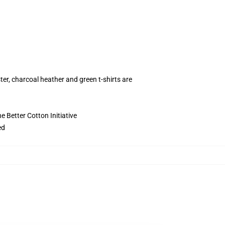
ter, charcoal heather and green t-shirts are
 Better Cotton Initiative
ed