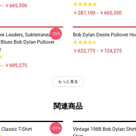
 - ￥665,550
￥287,100 - ￥665,550
-20%
low Leaders, Subterranean
Bob Dylan Desire Pullover Ho
Blues Bob Dylan Pullover
t
￥622,775 - ￥724,275
 - ￥695,275
もっと見る
関連商品
-20%
Classic T-Shirt
Vintage 1988 Bob Dylan Shirt 