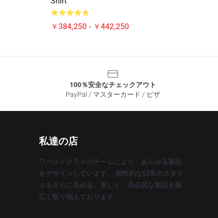
Shirt
￥384,250 - ￥442,250
100％安全なチェックアウト
PayPal / マスターカード / ビザ
私達の店
ワールドクラスのチームにより、あらゆる製品
をデザインしています。 個性的な日常のスタイ
ルをさらに高める、美しく、高品質な製品を幅
広く取り揃えております。