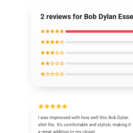
2 reviews for Bob Dylan Essen
★★★★★
★★★★☆
★★★☆☆
★★☆☆☆
★☆☆☆☆
I was impressed with how well this Bob Dylan
shirt fits. It’s comfortable and stylish, making it
a great addition to my closet.