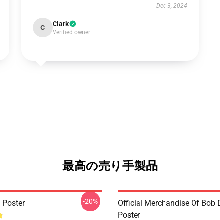
Dec 3, 2024
Clark
C
Verified owner
最高の売り手製品
-20%
 Poster
Official Merchandise Of Bob 
Poster