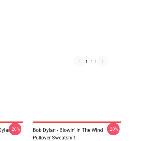
1
/
1
-20%
-20%
Dylan
Bob Dylan - Blowin' In The Wind
Pullover Sweatshirt