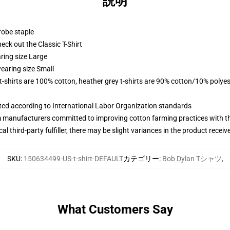
説明
robe staple
check out the Classic T-Shirt
ring size Large
earing size Small
 t-shirts are 100% cotton, heather grey t-shirts are 90% cotton/10% polyes
uated according to International Labor Organization standards
m manufacturers committed to improving cotton farming practices with the
al third-party fulfiller, there may be slight variances in the product receiv
SKU
:
150634499-US-t-shirt-DEFAULT
カテゴリー
:
Bob Dylan Tシャツ
,
What Customers Say