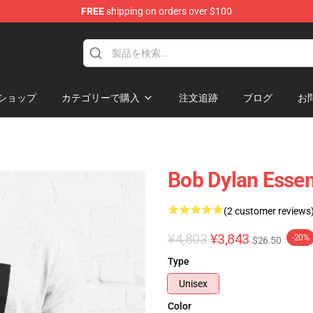
FREE
shipping on orders over $100
p
ショップ
カテゴリーで購入
注文追跡
ブログ
お
Bob Dylan Essent
(2 customer reviews
¥4,803
¥3,843
-20%
$26.50
Type
Unisex
Color