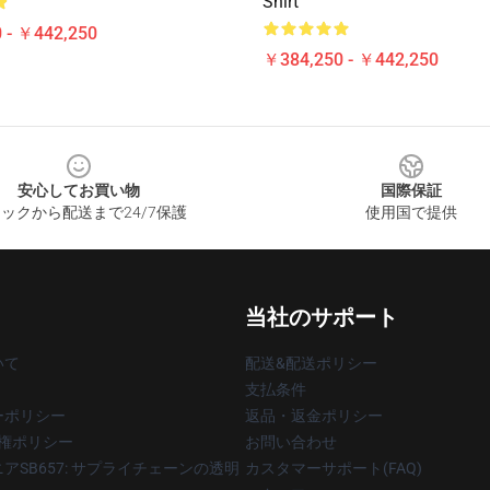
Shirt
 - ￥442,250
￥384,250 - ￥442,250
安心してお買い物
国際保証
ックから配送まで24/7保護
使用国で提供
当社のサポート
いて
配送&配送ポリシー
支払条件
ーポリシー
返品・返金ポリシー
著作権ポリシー
お問い合わせ
アSB657: サプライチェーンの透明
カスタマーサポート(FAQ)