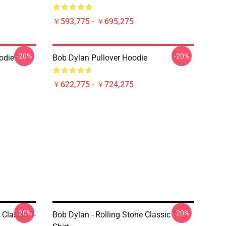
￥593,775 - ￥695,275
-20%
-20%
odie
Bob Dylan Pullover Hoodie
￥622,775 - ￥724,275
-20%
-20%
Classic T-
Bob Dylan - Rolling Stone Classic T-