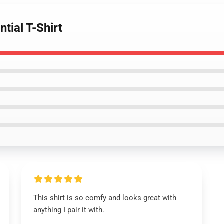
tial T-Shirt
This shirt is so comfy and looks great with
anything I pair it with.