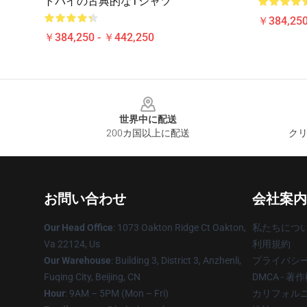
トバイの古典的なTシャツ
￥384,250
￥384,250 - ￥442,250
Footer
世界中に配送
200カ国以上に配送
クリ
お問い合わせ
会社案内
Our Head Office
: 1073 Oakton Ridge Ct Oakton,
私たちにつ
Va 22124, Us
利用規約
Our Warehouse
: Building 3, District 3, Anzhenli,
プライバシ
Fuqing City, Beijing, CN
DMCA - 
Hour
: 9AM – 5PM (Mon – Fri)
カリフォルニ