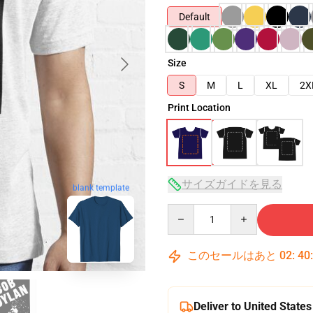
Default
Size
S
M
L
XL
2X
Print Location
サイズガイドを見る
blank template
Quantity
このセールはあと
02
:
40
Deliver to United States