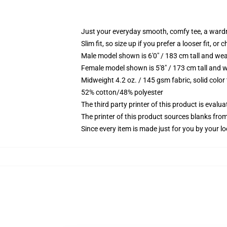
Just your everyday smooth, comfy tee, a ward
Slim fit, so size up if you prefer a looser fit, or 
Male model shown is 6'0" / 183 cm tall and wea
Female model shown is 5'8" / 173 cm tall and w
Midweight 4.2 oz. / 145 gsm fabric, solid color
52% cotton/48% polyester
The third party printer of this product is eval
The printer of this product sources blanks fro
Since every item is made just for you by your loc