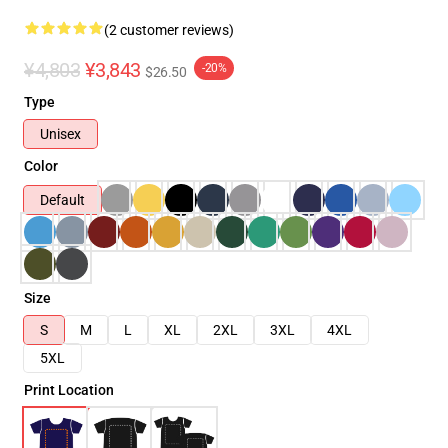
(2 customer reviews)
¥4,803
¥3,843
-20%
$26.50
Type
Unisex
Color
Default
Size
S
M
L
XL
2XL
3XL
4XL
5XL
Print Location