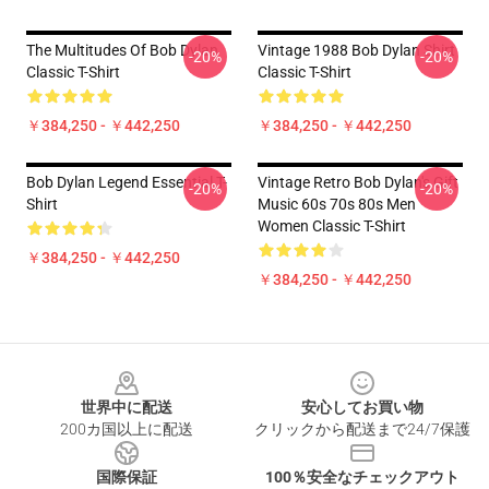
The Multitudes Of Bob Dylan
Vintage 1988 Bob Dylan Shirt
-20%
-20%
Classic T-Shirt
Classic T-Shirt
￥384,250 - ￥442,250
￥384,250 - ￥442,250
Bob Dylan Legend Essential T-
Vintage Retro Bob Dylan's Gift
-20%
-20%
Shirt
Music 60s 70s 80s Men
Women Classic T-Shirt
￥384,250 - ￥442,250
￥384,250 - ￥442,250
Footer
世界中に配送
安心してお買い物
200カ国以上に配送
クリックから配送まで24/7保護
国際保証
100％安全なチェックアウト