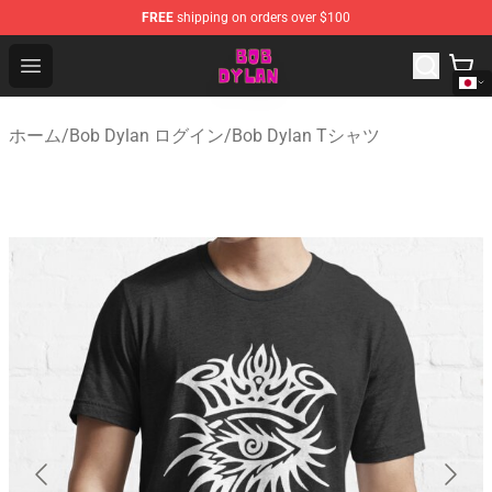
FREE
shipping on orders over $100
Bob Dylan Store - Official Bob Dylan Merchandise Shop
Open menu
ホーム
/
Bob Dylan ログイン
/
Bob Dylan Tシャツ