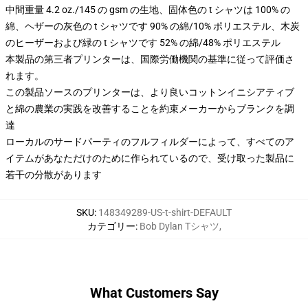
中間重量 4.2 oz./145 の gsm の生地、固体色の t シャツは 100% の
綿、ヘザーの灰色の t シャツです 90% の綿/10% ポリエステル、木炭
のヒーザーおよび緑の t シャツです 52% の綿/48% ポリエステル
本製品の第三者プリンターは、国際労働機関の基準に従って評価さ
れます。
この製品ソースのプリンターは、より良いコットンイニシアティブ
と綿の農業の実践を改善することを約束メーカーからブランクを調
達
ローカルのサードパーティのフルフィルダーによって、すべてのア
イテムがあなただけのために作られているので、受け取った製品に
若干の分散があります
SKU
:
148349289-US-t-shirt-DEFAULT
カテゴリー
:
Bob Dylan Tシャツ
,
What Customers Say