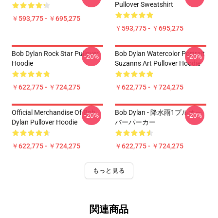
Pullover Sweatshirt
￥593,775 - ￥695,275
￥593,775 - ￥695,275
Bob Dylan Rock Star Pullover
Bob Dylan Watercolor Portrait
-20%
-20%
Hoodie
Suzanns Art Pullover Hoodie
￥622,775 - ￥724,275
￥622,775 - ￥724,275
Official Merchandise Of Bob
Bob Dylan - 降水雨1プルオー
-20%
-20%
Dylan Pullover Hoodie
バーパーカー
￥622,775 - ￥724,275
￥622,775 - ￥724,275
もっと見る
関連商品