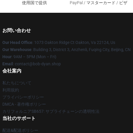
使用国で提供
PayPal / マスターカード / ビザ
お問い合わせ
Our Head Office
: 1073 Oakton Ridge Ct Oakton, Va 22124, Us
Our Warehouse
: Building 3, District 3, Anzhenli, Fuqing City, Beijing, CN
Hour
: 9AM – 5PM (Mon – Fri)
Email
: contact@bob-dyan.shop
会社案内
私たちについて
利用規約
プライバシーポリシー
DMCA - 著作権ポリシー
カリフォルニアSB657: サプライチェーンの透明性法
当社のサポート
配送&配送ポリシー