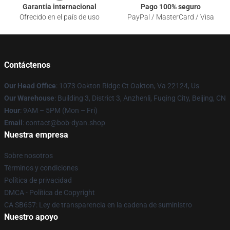
Garantía internacional
Pago 100% seguro
Ofrecido en el país de uso
PayPal / MasterCard / Visa
Contáctenos
Our Head Office
: 1073 Oakton Ridge Ct Oakton, Va 22124, Us
Our Warehouse
: Building 3, District 3, Anzhenli, Fuqing City, Beijing, CN
Hour
: 9AM – 5PM (Mon – Fri)
Email
: contact@bob-dyan.shop
Nuestra empresa
Sobre nosotros
Términos y condiciones
Política de privacidad
DMCA - Política de Copyright
CA SB657: Ley de transparencia en la cadena de suministro
Nuestro apoyo