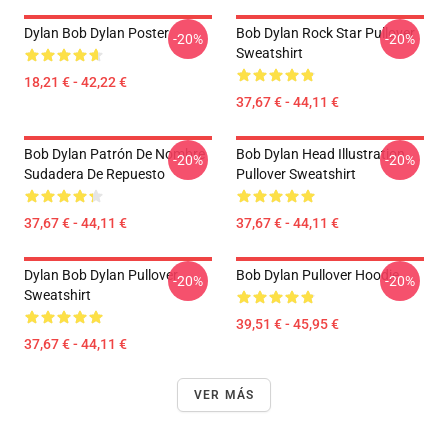
Dylan Bob Dylan Poster
Bob Dylan Rock Star Pullover
-20%
-20%
Sweatshirt
18,21 € - 42,22 €
37,67 € - 44,11 €
Bob Dylan Patrón De Nombre
Bob Dylan Head Illustration
-20%
-20%
Sudadera De Repuesto
Pullover Sweatshirt
37,67 € - 44,11 €
37,67 € - 44,11 €
Dylan Bob Dylan Pullover
Bob Dylan Pullover Hoodie
-20%
-20%
Sweatshirt
39,51 € - 45,95 €
37,67 € - 44,11 €
VER MÁS