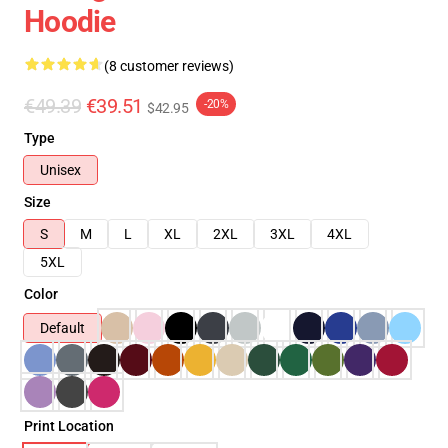
Hoodie
(8 customer reviews)
€49.39
€39.51
-20%
$42.95
Type
Unisex
Size
S
M
L
XL
2XL
3XL
4XL
5XL
Color
Default
Print Location