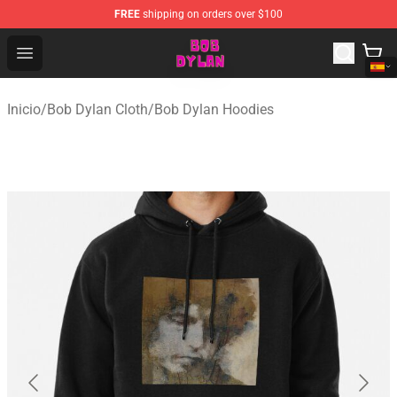
FREE
shipping on orders over $100
Bob Dylan Store - Official Bob Dylan Merchandise Shop
Open menu
Inicio
/
Bob Dylan Cloth
/
Bob Dylan Hoodies