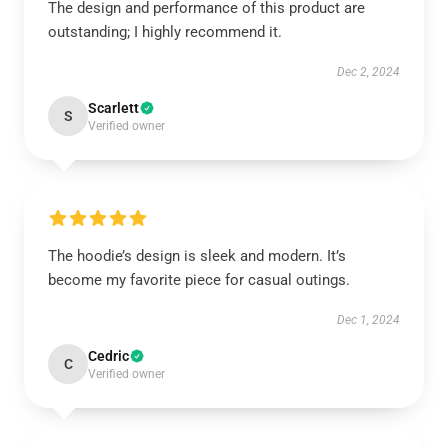
The design and performance of this product are
outstanding; I highly recommend it.
Dec 2, 2024
Scarlett
S
Verified owner
The hoodie’s design is sleek and modern. It’s
become my favorite piece for casual outings.
Dec 1, 2024
Cedric
C
Verified owner