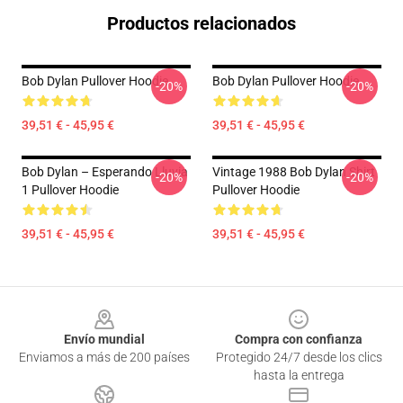
Productos relacionados
Bob Dylan Pullover Hoodie
Bob Dylan Pullover Hoodie
-20%
-20%
39,51 € - 45,95 €
39,51 € - 45,95 €
Bob Dylan – Esperando Lluvia
Vintage 1988 Bob Dylan Shirt
-20%
-20%
1 Pullover Hoodie
Pullover Hoodie
39,51 € - 45,95 €
39,51 € - 45,95 €
Footer
Envío mundial
Compra con confianza
Enviamos a más de 200 países
Protegido 24/7 desde los clics
hasta la entrega