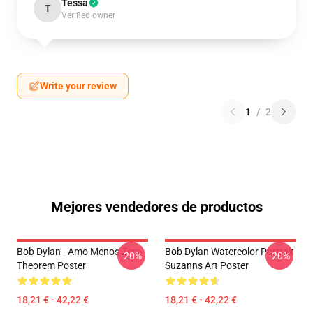
Tessa
T
Verified owner
Write your review
1
/
2
Mejores vendedores de productos
Bob Dylan - Amo Menos Zero
Bob Dylan Watercolor Portrait
-20%
-20%
Theorem Poster
Suzanns Art Poster
18,21 € - 42,22 €
18,21 € - 42,22 €