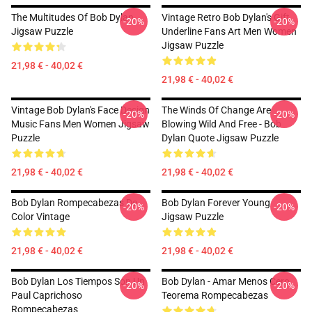
The Multitudes Of Bob Dylan
Vintage Retro Bob Dylan's Gift
-20%
-20%
Jigsaw Puzzle
Underline Fans Art Men Women
Jigsaw Puzzle
21,98 € - 40,02 €
21,98 € - 40,02 €
Vintage Bob Dylan's Face Design
The Winds Of Change Are
-20%
-20%
Music Fans Men Women Jigsaw
Blowing Wild And Free - Bob
Puzzle
Dylan Quote Jigsaw Puzzle
21,98 € - 40,02 €
21,98 € - 40,02 €
Bob Dylan Rompecabezas De
Bob Dylan Forever Young
-20%
-20%
Color Vintage
Jigsaw Puzzle
21,98 € - 40,02 €
21,98 € - 40,02 €
Bob Dylan Los Tiempos Son Un
Bob Dylan - Amar Menos Cero
-20%
-20%
Paul Caprichoso
Teorema Rompecabezas
Rompecabezas