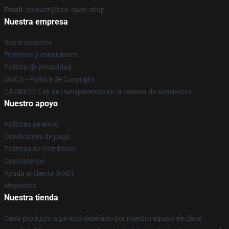
Email
: contact@bob-dyan.shop
Nuestra empresa
Sobre nosotros
Términos y condiciones
Política de privacidad
DMCA - Política de Copyright
CA SB657: Ley de transparencia en la cadena de suministro
Nuestro apoyo
Políticas de envío
Condiciones de pago
Políticas de reembolso
Contáctenos
Ayuda al cliente (FAQ)
Mayorista
Nuestra tienda
Cada producto aquí está diseñado por nuestro equipo de clase