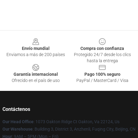
Footer
Envío mundial
Compra con confianza
Enviamos a más de 200 países
Protegido 24/7 desde los clics
hasta la entrega
Garantía internacional
Pago 100% seguro
Ofrecido en el país de uso
PayPal / MasterCard / Visa
Contáctenos
Our Head Office
: 1073 Oakton Ridge Ct Oakton, Va 22124, Us
Our Warehouse
: Building 3, District 3, Anzhenli, Fuqing City, Beijing, CN
Hour
: 9AM – 5PM (Mon – Fri)