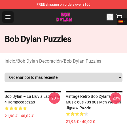
FREE
shipping on orders over $100
Bob Dylan Store - Official Bob Dylan Merchandise Shop
Open menu
Bob Dylan Puzzles
Inicio
/
Bob Dylan Decoración
/
Bob Dylan Puzzles
Bob Dylan – La Lluvia Esperada
Vintage Retro Bob Dylan's Gift
-20%
-20%
4 Rompecabezas
Music 60s 70s 80s Men Women
Jigsaw Puzzle
21,98 € - 40,02 €
21,98 € - 40,02 €