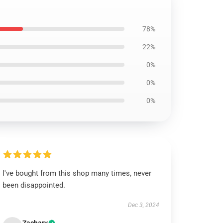
78%
22%
0%
0%
0%
I've bought from this shop many times, never
been disappointed.
Dec 3, 2024