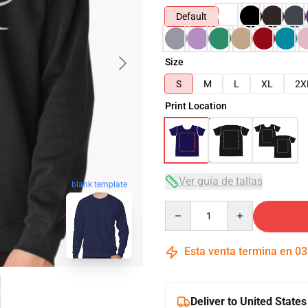
Default
Size
S
M
L
XL
2X
Print Location
Ver guía de tallas
blank template
Quantity
Esta venta termina en
03
Deliver to United States