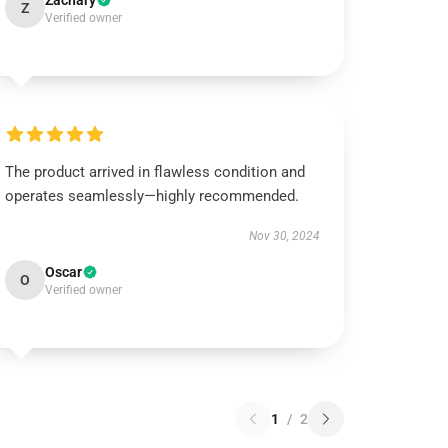
Zachary
Z
Verified owner
The product arrived in flawless condition and
operates seamlessly—highly recommended.
Nov 30, 2024
Oscar
O
Verified owner
1
/
2