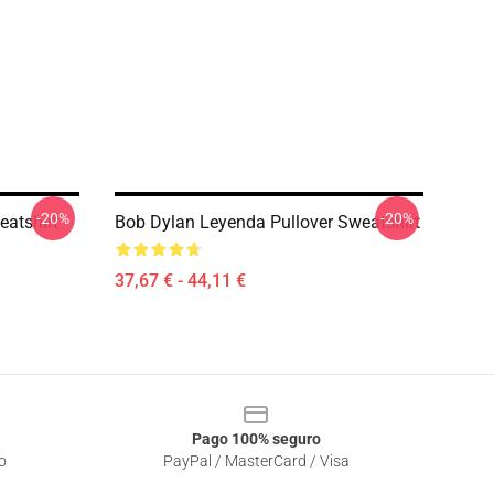
-20%
-20%
eatshirt
Bob Dylan Leyenda Pullover Sweatshirt
37,67 € - 44,11 €
Pago 100% seguro
o
PayPal / MasterCard / Visa