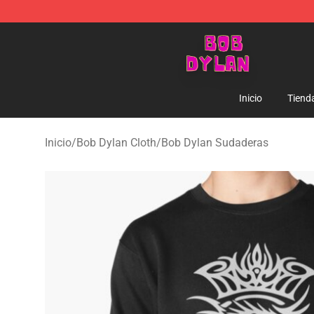
Bob Dylan Store - Official Bob Dylan Merchandise Sho
Inicio
Tiend
Inicio
/
Bob Dylan Cloth
/
Bob Dylan Sudaderas