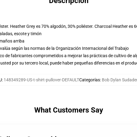
Descripción
éster. Heather Grey es 70% algodón, 30% poliéster. Charcoal Heather es 
ladas, escote y timón
amaños arriba
evalúa según las normas de la Organización Internacional del Trabajo
o de fabricantes comprometidos a mejorar las prácticas de cultivo de al
usted por su tercero local, puede haber pequeñas diferencias en el produ
U
:
148349289-US-t-shirt-pullover-DEFAULT
Categorías
:
Bob Dylan Sudade
What Customers Say