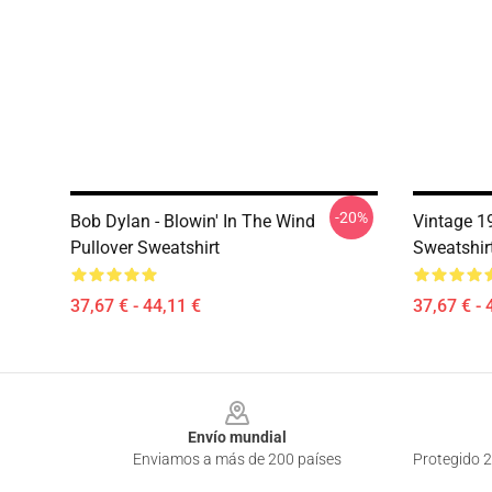
-20%
Bob Dylan - Blowin' In The Wind
Vintage 1
Pullover Sweatshirt
Sweatshir
37,67 € - 44,11 €
37,67 € - 
Footer
Envío mundial
Enviamos a más de 200 países
Protegido 2