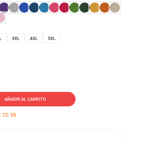
L
3XL
4XL
5XL
AÑADIR AL CARRITO
:
12
:
54