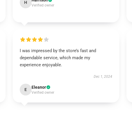
Harrison
H
Verified owner
I was impressed by the store’s fast and
dependable service, which made my
experience enjoyable.
Dec 1, 2024
Eleanor
E
Verified owner