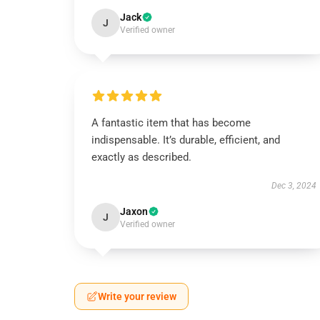
Jack
J
Verified owner
A fantastic item that has become
indispensable. It’s durable, efficient, and
exactly as described.
Dec 3, 2024
Jaxon
J
Verified owner
Write your review