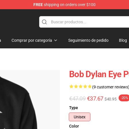
FREE
shipping on orders over $100
p
a
Comprar por categoría
Seguimiento de pedido
Blog
Bob Dylan Eye P
(9 customer reviews
€47.09
€37.67
-20%
$40.95
Type
Unisex
Color