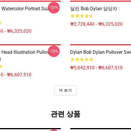
-20%
 Watercolor Portrait Suzanns
딜런 Bob Dylan 담당자 :
₩2,728,440 - ₩6,325,020
0 - ₩6,325,020
-20%
Head Illustration Pullover
Dylan Bob Dylan Pullover Swe
t
₩5,642,910 - ₩6,607,510
0 - ₩6,607,510
더 보기
관련 상품