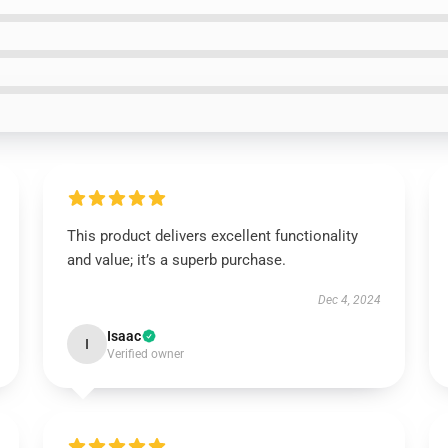
This product delivers excellent functionality
and value; it’s a superb purchase.
Dec 4, 2024
Isaac
I
Verified owner