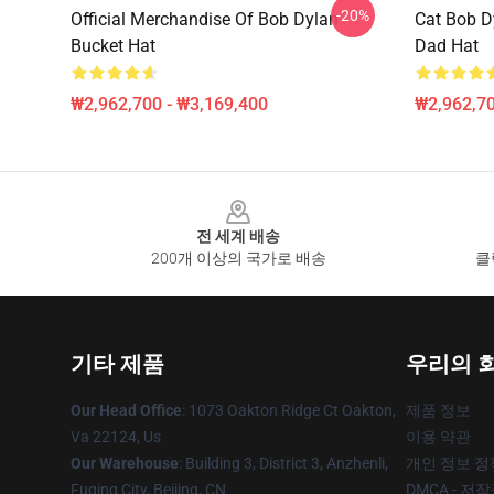
-20%
Official Merchandise Of Bob Dylan
Cat Bob D
Bucket Hat
Dad Hat
₩2,962,700 - ₩3,169,400
₩2,962,70
Footer
전 세계 배송
200개 이상의 국가로 배송
클
기타 제품
우리의 
Our Head Office
: 1073 Oakton Ridge Ct Oakton,
제품 정보
Va 22124, Us
이용 약관
Our Warehouse
: Building 3, District 3, Anzhenli,
개인 정보 정
Fuqing City, Beijing, CN
DMCA - 저