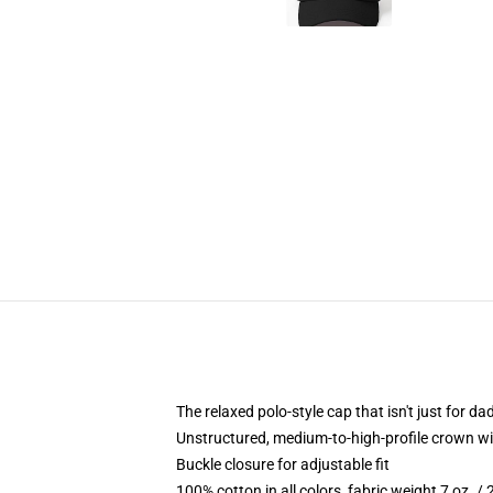
The relaxed polo-style cap that isn't just for 
Unstructured, medium-to-high-profile crown with
Buckle closure for adjustable fit
100% cotton in all colors, fabric weight 7 oz. /