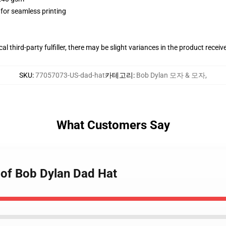
 for seamless printing
al third-party fulfiller, there may be slight variances in the product receiv
SKU
:
77057073-US-dad-hat
카테고리
:
Bob Dylan 모자 & 모자
,
What Customers Say
 of Bob Dylan Dad Hat