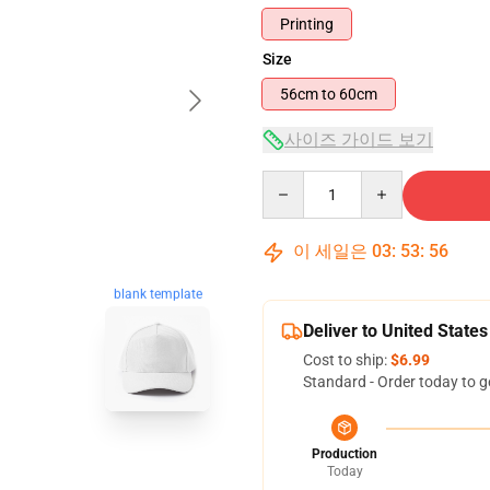
Printing
Size
56cm to 60cm
사이즈 가이드 보기
Quantity
이 세일은
03
:
53
:
55
blank template
Deliver to United States
Cost to ship:
$6.99
Standard - Order today to g
Production
Today