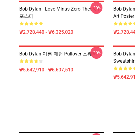
-20%
Bob Dylan - Love Minus Zero Theorem
Bob Dylan
포스터
Art Poster
₩2,728,440 - ₩6,325,020
₩2,728,44
-20%
Bob Dylan 이름 패턴 Pullover 스웨터
Bob Dylan 
Sweatshir
₩5,642,910 - ₩6,607,510
₩5,642,91