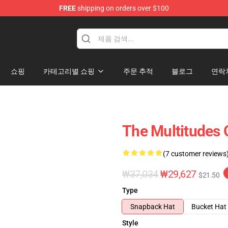
FREE
shipping on orders over $100
p
쇼핑
카테고리별 쇼핑
주문 추적
블로그
연락
The Multitudes 
(7 customer reviews
₩37,034
₩29,627
$21.50
Type
Snapback Hat
Bucket Hat
Style