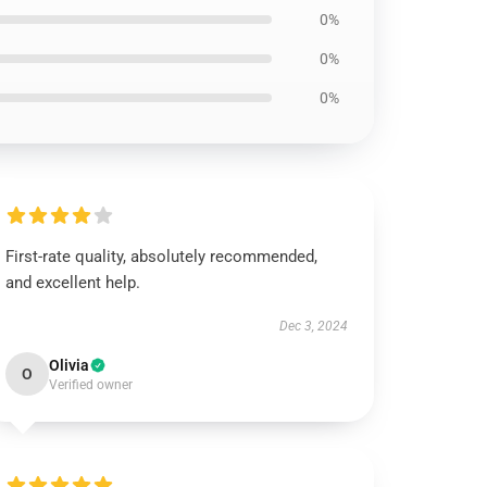
0%
0%
0%
First-rate quality, absolutely recommended,
and excellent help.
Dec 3, 2024
Olivia
O
Verified owner