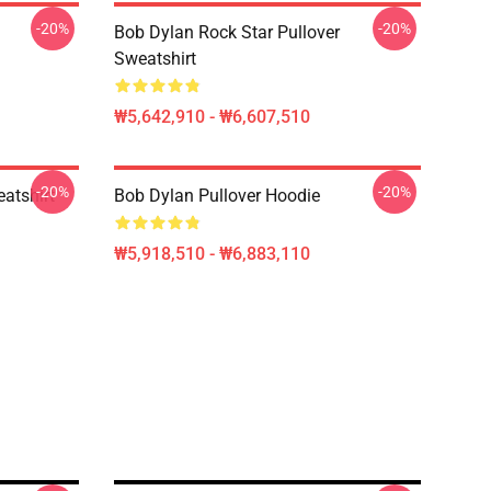
-20%
-20%
Bob Dylan Rock Star Pullover
Sweatshirt
₩5,642,910 - ₩6,607,510
-20%
-20%
atshirt
Bob Dylan Pullover Hoodie
₩5,918,510 - ₩6,883,110