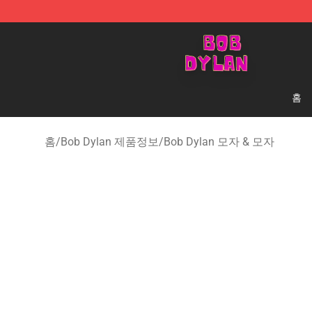
Bob Dylan Store - Official Bob Dylan Merchandise Sho
홈
홈
/
Bob Dylan 제품정보
/
Bob Dylan 모자 & 모자