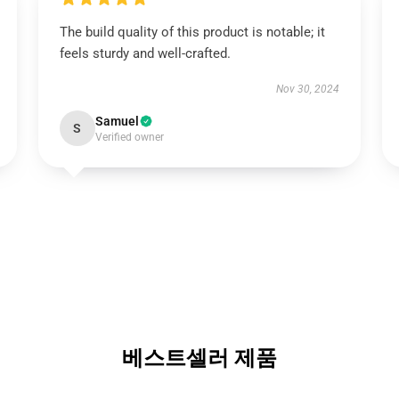
The build quality of this product is notable; it
feels sturdy and well-crafted.
Nov 30, 2024
Samuel
S
Verified owner
베스트셀러 제품