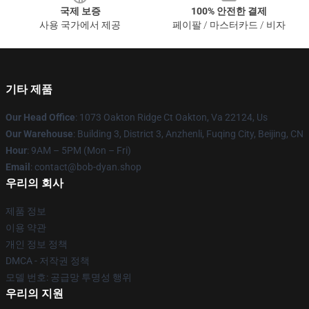
국제 보증
100% 안전한 결제
사용 국가에서 제공
페이팔 / 마스터카드 / 비자
기타 제품
Our Head Office
: 1073 Oakton Ridge Ct Oakton, Va 22124, Us
Our Warehouse
: Building 3, District 3, Anzhenli, Fuqing City, Beijing, CN
Hour
: 9AM – 5PM (Mon – Fri)
Email
: contact@bob-dyan.shop
우리의 회사
제품 정보
이용 약관
개인 정보 정책
DMCA - 저작권 정책
모델 번호: 공급망 투명성 행위
우리의 지원