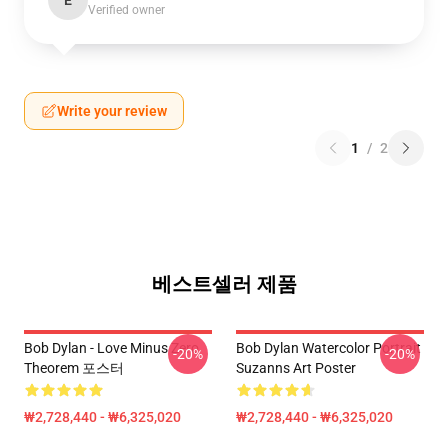
E
Verified owner
Write your review
1
/
2
베스트셀러 제품
Bob Dylan - Love Minus Zero
Bob Dylan Watercolor Portrait
-20%
-20%
Theorem 포스터
Suzanns Art Poster
₩2,728,440 - ₩6,325,020
₩2,728,440 - ₩6,325,020