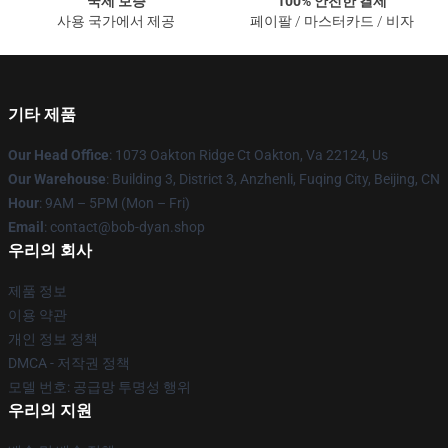
국제 보증
100% 안전한 결제
사용 국가에서 제공
페이팔 / 마스터카드 / 비자
기타 제품
Our Head Office
: 1073 Oakton Ridge Ct Oakton, Va 22124, Us
Our Warehouse
: Building 3, District 3, Anzhenli, Fuqing City, Beijing, CN
Hour
: 9AM – 5PM (Mon – Fri)
Email
: contact@bob-dyan.shop
우리의 회사
제품 정보
이용 약관
개인 정보 정책
DMCA - 저작권 정책
모델 번호: 공급망 투명성 행위
우리의 지원