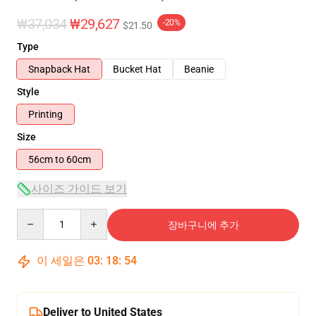
₩37,034
₩29,627
-20%
$21.50
Type
Snapback Hat
Bucket Hat
Beanie
Style
Printing
Size
56cm to 60cm
사이즈 가이드 보기
Quantity
장바구니에 추가
이 세일은
03
:
18
:
53
Deliver to United States