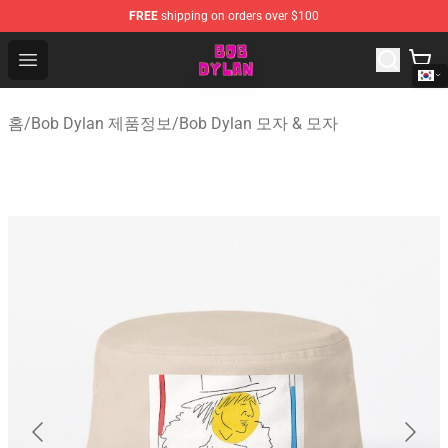
FREE
shipping on orders over $100
Bob Dylan Store - Official Bob Dylan Merchandise Shop
Open menu
홈
/
Bob Dylan 제품정보
/
Bob Dylan 모자 & 모자