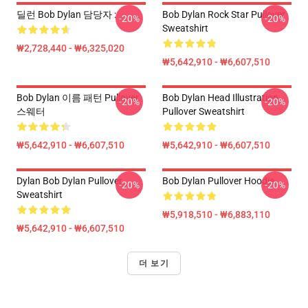
딜런 Bob Dylan 담당자 :
Bob Dylan Rock Star Pullover
-20%
-20%
Sweatshirt
₩2,728,440 - ₩6,325,020
₩5,642,910 - ₩6,607,510
Bob Dylan 이름 패턴 Pullover
Bob Dylan Head Illustration
-20%
-20%
스웨터
Pullover Sweatshirt
₩5,642,910 - ₩6,607,510
₩5,642,910 - ₩6,607,510
Dylan Bob Dylan Pullover
Bob Dylan Pullover Hoodie
-20%
-20%
Sweatshirt
₩5,918,510 - ₩6,883,110
₩5,642,910 - ₩6,607,510
더 보기