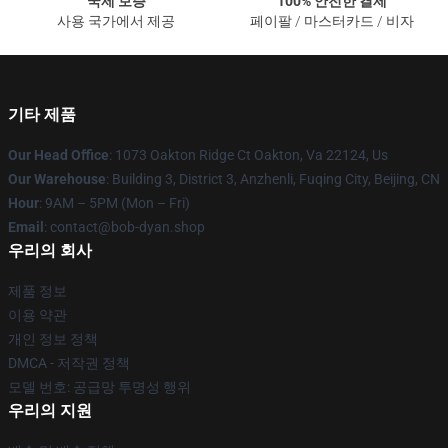
국제 보증
100% 안전한 결제
사용 국가에서 제공
페이팔 / 마스터카드 / 비자
기타 제품
Our Head Office
: 1073 Oakton Ridge Ct Oakton, Va 22124, Us
Our Warehouse
: Building 3, District 3, Anzhenli, Fuqing City, Beijing, CN
Hour
: 9AM – 5PM (Mon – Fri)
Email
: contact@bob-dyan.shop
우리의 회사
제품 정보
이용 약관
개인 정보 정책
DMCA - 저작권 정책
모델 번호: 공급망 투명성 행위
우리의 지원