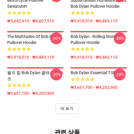
Motorcycle Pullover
Subterranean Homesick Blues
Sweatshirt
Bob Dylan Pullover Hoodie
₩5,642,910 - ₩6,607,510
₩5,918,510 - ₩6,883,110
The Multitudes Of Bob Dylan
Bob Dylan - Rolling Stone
-20%
-20%
Pullover Hoodie
Pullover Hoodie
₩5,918,510 - ₩6,883,110
₩5,918,510 - ₩6,883,110
물의 힘 Bob Dylan 클래식 티셔
Bob Dylan Essential T-Shirt
-20%
-20%
츠
₩3,651,700 - ₩4,202,900
₩3,651,700 - ₩4,202,900
더 보기
관련 상품