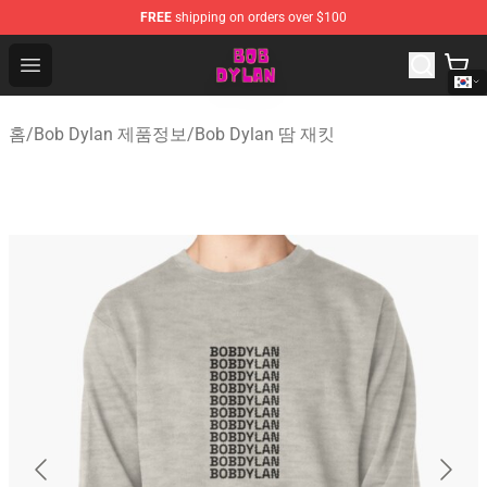
FREE
shipping on orders over $100
Bob Dylan Store - Official Bob Dylan Merchandise Shop
Open menu
홈
/
Bob Dylan 제품정보
/
Bob Dylan 땀 재킷