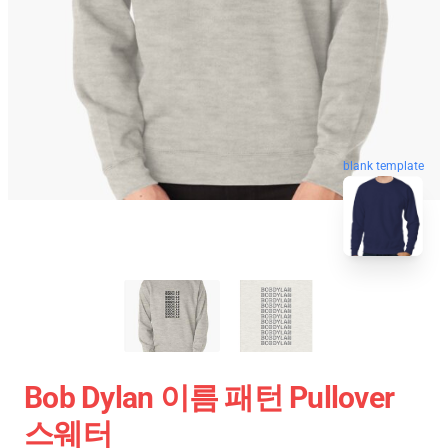
blank template
Bob Dylan 이름 패턴 Pullover
스웨터