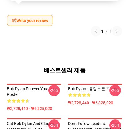
Write your review
1
/
1
베스트셀러 제품
Bob Dylan Forever Young
Bob Dylan - 롤링스톤 포스터
-20%
-20%
Poster
₩2,728,440 - ₩6,325,020
₩2,728,440 - ₩6,325,020
Cat Bob Dylan And Classic
Don't Follow Leaders,
-20%
-20%