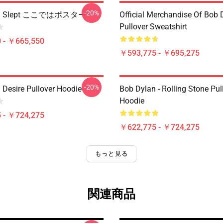
-20%
an Slept ここではポスター
Official Merchandise Of Bob 
Pullover Sweatshirt
 - ￥665,550
￥593,775 - ￥695,275
-20%
 Desire Pullover Hoodie
Bob Dylan - Rolling Stone Pul
Hoodie
 - ￥724,275
￥622,775 - ￥724,275
もっと見る
関連商品