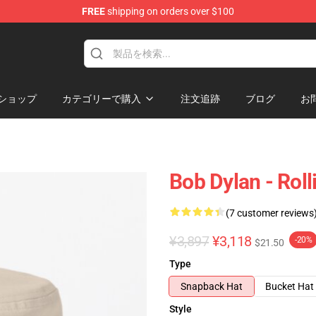
FREE
shipping on orders over $100
p
ショップ
カテゴリーで購入
注文追跡
ブログ
お
Bob Dylan - Rol
(7 customer reviews
¥3,897
¥3,118
-20%
$21.50
Type
Snapback Hat
Bucket Hat
Style