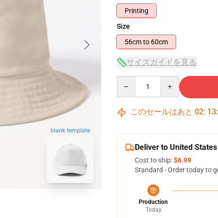
Printing
Size
56cm to 60cm
サイズガイドを見る
Quantity
このセールはあと
02
:
13
blank template
Deliver to United States
Cost to ship:
$6.99
Standard - Order today to g
Production
Today