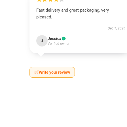
Fast delivery and great packaging, very
pleased.
Dec 1, 2024
Jessica
J
Verified owner
Write your review