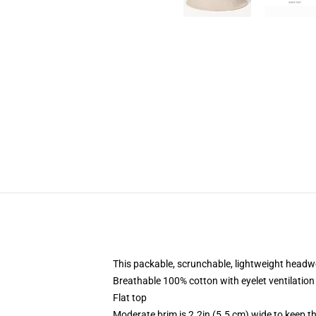
This packable, scrunchable, lightweight headwea
Breathable 100% cotton with eyelet ventilation
Flat top
Moderate brim is 2.2in (5.5 cm) wide to keep th