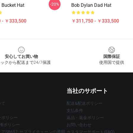
-20%
 Bucket Hat
Bob Dylan Dad Hat
 - ￥333,500
￥311,750 - ￥333,500
安心してお買い物
国際保証
ックから配送まで24/7保護
使用国で提供
当社のサポート
いて
配送&配送ポリシー
支払条件
ーポリシー
返品・返金ポリシー
著作権ポリシー
お問い合わせ
アSB657: サプライチェーンの透明
カスタマーサポート(FAQ)