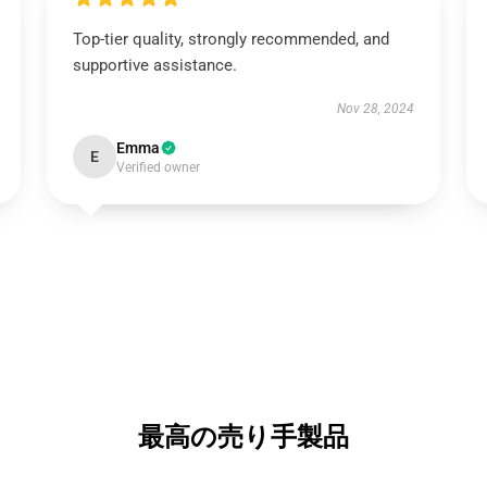
Top-tier quality, strongly recommended, and
supportive assistance.
Nov 28, 2024
Emma
E
Verified owner
最高の売り手製品