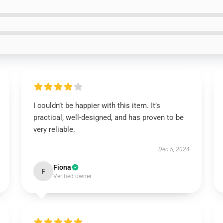
I couldn’t be happier with this item. It’s
practical, well-designed, and has proven to be
very reliable.
Dec 5, 2024
Fiona
F
Verified owner