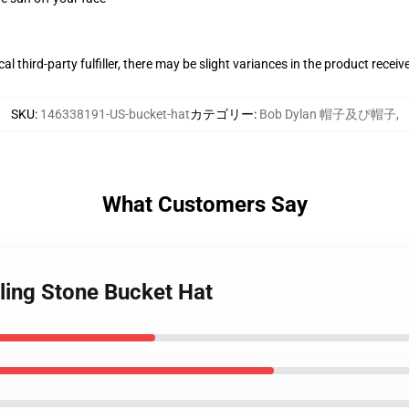
al third-party fulfiller, there may be slight variances in the product receiv
SKU
:
146338191-US-bucket-hat
カテゴリー
:
Bob Dylan 帽子及び帽子
,
What Customers Say
lling Stone Bucket Hat