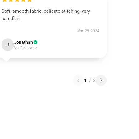
Soft, smooth fabric, delicate stitching, very
satisfied.
Nov 28, 2024
Jonathan
J
Verified owner
1
/
2