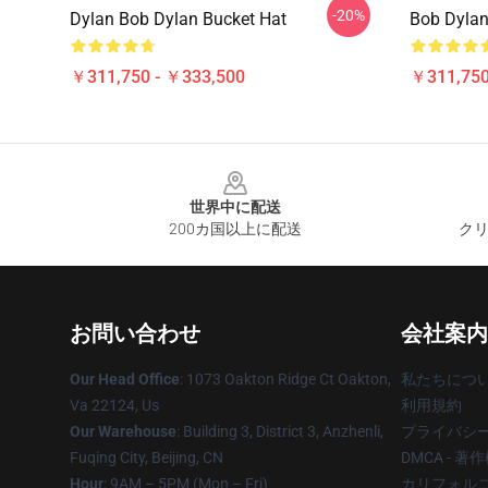
-20%
Dylan Bob Dylan Bucket Hat
Bob Dylan
￥311,750 - ￥333,500
￥311,750
Footer
世界中に配送
200カ国以上に配送
クリ
お問い合わせ
会社案内
Our Head Office
: 1073 Oakton Ridge Ct Oakton,
私たちにつ
Va 22124, Us
利用規約
Our Warehouse
: Building 3, District 3, Anzhenli,
プライバシ
Fuqing City, Beijing, CN
DMCA - 
Hour
: 9AM – 5PM (Mon – Fri)
カリフォルニ