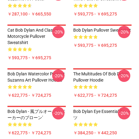
￥287,100 - ￥665,550
￥593,775 - ￥695,275
Cat Bob Dylan And Classic
Bob Dylan Pullover Sweatshirt
-20%
-20%
Motorcycle Pullover
Sweatshirt
￥593,775 - ￥695,275
￥593,775 - ￥695,275
Bob Dylan Watercolor Portrait
The Multitudes Of Bob Dylan
-20%
-20%
Suzanns Art Pullover Hoodie
Pullover Hoodie
￥622,775 - ￥724,275
￥622,775 - ￥724,275
Bob Dylan - 風プルオーバーパ
Bob Dylan Eye Essential Tシャ
-20%
-20%
ーカーのブローン'
ツ
￥622,775 - ￥724,275
￥384,250 - ￥442,250