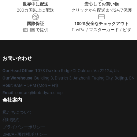
世界中に配送
安心してお買い物
200カ国以上に配送
クリックから配送まで24/7保護
国際保証
100％安全なチェックアウト
使用国で提供
PayPal / マスターカード / ビザ
お問い合わせ
Our Head Office
: 1073 Oakton Ridge Ct Oakton, Va 22124, Us
Our Warehouse
: Building 3, District 3, Anzhenli, Fuqing City, Beijing, CN
Hour
: 9AM – 5PM (Mon – Fri)
Email
: contact@bob-dyan.shop
会社案内
私たちについて
利用規約
プライバシーポリシー
DMCA - 著作権ポリシー