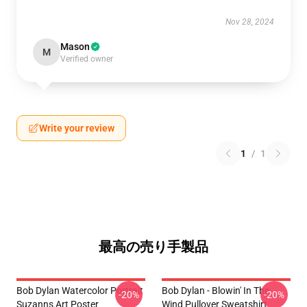
Nov 28, 2024
Mason
M
Verified owner
Write your review
1
/
1
最高の売り手製品
Bob Dylan Watercolor Portrait
Bob Dylan - Blowin' In The
-20%
-20%
Suzanns Art Poster
Wind Pullover Sweatshirt