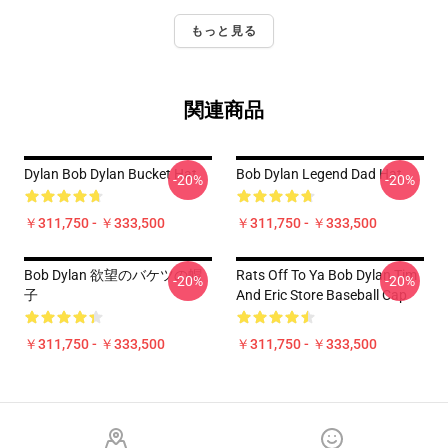
もっと見る
関連商品
Dylan Bob Dylan Bucket Hat
Bob Dylan Legend Dad Hat
-20%
-20%
￥311,750 - ￥333,500
￥311,750 - ￥333,500
Bob Dylan 欲望のバケツの帽
Rats Off To Ya Bob Dylan Tim
-20%
-20%
子
And Eric Store Baseball Cap
￥311,750 - ￥333,500
￥311,750 - ￥333,500
Footer