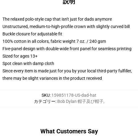
説明
The relaxed polo-style cap that isn't just for dads anymore
Unstructured, medium-to-high-profile crown with slightly curved bill
Buckle closure for adjustable fit
100% cotton in all colors, fabric weight 7 oz. / 240 gsm
Five-panel design with double-wide front panel for seamless printing
Sized for ages 13+
Spot clean with damp cloth
Since every item is made just for you by your local third-party fulfiller,
there may be slight variances in the product received
SKU
:
159851178-US-dad-hat
カテゴリー
:
Bob Dylan 帽子及び帽子
,
What Customers Say