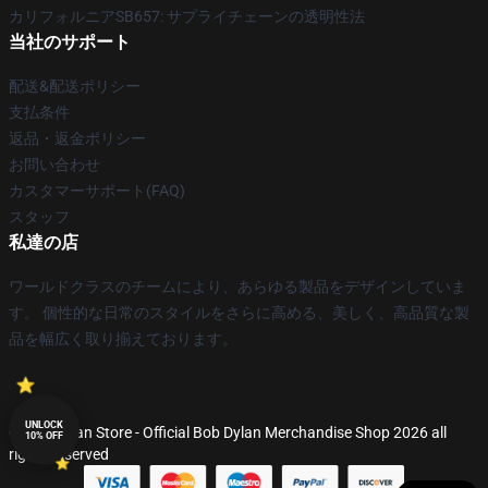
カリフォルニアSB657: サプライチェーンの透明性法
当社のサポート
配送&配送ポリシー
支払条件
返品・返金ポリシー
お問い合わせ
カスタマーサポート(FAQ)
スタッフ
私達の店
ワールドクラスのチームにより、あらゆる製品をデザインしていま
す。 個性的な日常のスタイルをさらに高める、美しく、高品質な製
品を幅広く取り揃えております。
UNLOCK
© Bob Dylan Store - Official Bob Dylan Merchandise Shop 2026 all
10% OFF
rights reserved