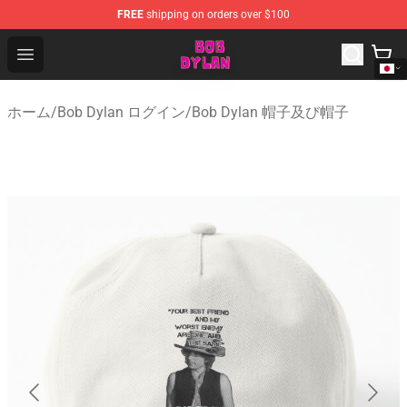
FREE
shipping on orders over $100
Bob Dylan Store - Official Bob Dylan Merchandise Shop
Open menu
ホーム
/
Bob Dylan ログイン
/
Bob Dylan 帽子及び帽子