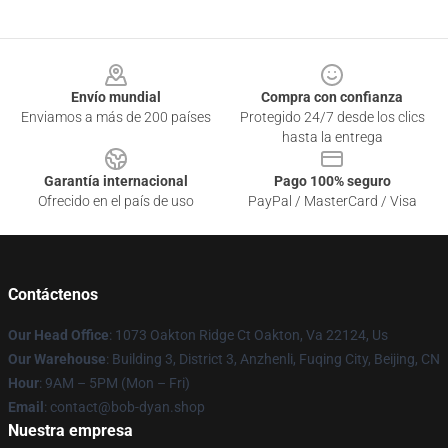
Footer
Envío mundial
Compra con confianza
Enviamos a más de 200 países
Protegido 24/7 desde los clics
hasta la entrega
Garantía internacional
Pago 100% seguro
Ofrecido en el país de uso
PayPal / MasterCard / Visa
Contáctenos
Our Head Office
: 1073 Oakton Ridge Ct Oakton, Va 22124, Us
Our Warehouse
: Building 3, District 3, Anzhenli, Fuqing City, Beijing, CN
Hour
: 9AM – 5PM (Mon – Fri)
Email
: contact@bob-dyan.shop
Nuestra empresa