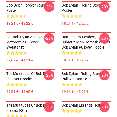
Bob Dylan Forever Young
Bob Dylan - Rolling Stone
-20%
-20%
Poster
Poster
18,21 € - 42,22 €
18,21 € - 42,22 €
Cat Bob Dylan And Classic
Don't Follow Leaders,
-20%
-20%
Motorcycle Pullover
Subterranean Homesick Blues
Sweatshirt
Bob Dylan Pullover Hoodie
37,67 € - 44,11 €
39,51 € - 45,95 €
The Multitudes Of Bob Dylan
Bob Dylan - Rolling Stone
-20%
-20%
Pullover Hoodie
Pullover Hoodie
39,51 € - 45,95 €
39,51 € - 45,95 €
The Multitudes Of Bob Dylan
Bob Dylan Essential T-Shirt
-20%
-20%
Classic T-Shirt