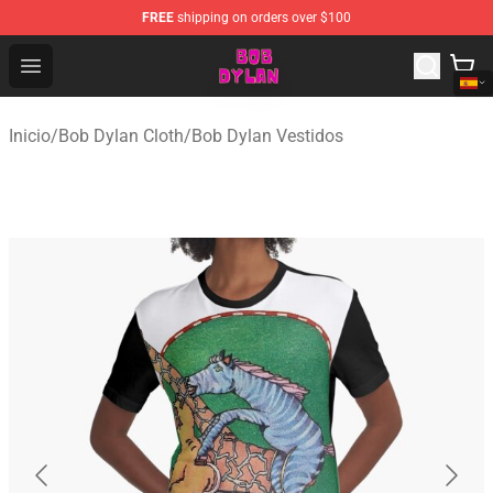
FREE
shipping on orders over $100
Bob Dylan Store - Official Bob Dylan Merchandise Shop
Open menu
Inicio
/
Bob Dylan Cloth
/
Bob Dylan Vestidos