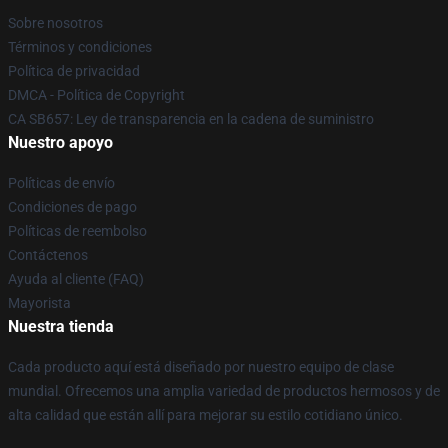
Sobre nosotros
Términos y condiciones
Política de privacidad
DMCA - Política de Copyright
CA SB657: Ley de transparencia en la cadena de suministro
Nuestro apoyo
Políticas de envío
Condiciones de pago
Políticas de reembolso
Contáctenos
Ayuda al cliente (FAQ)
Mayorista
Nuestra tienda
Cada producto aquí está diseñado por nuestro equipo de clase
mundial. Ofrecemos una amplia variedad de productos hermosos y de
alta calidad que están allí para mejorar su estilo cotidiano único.