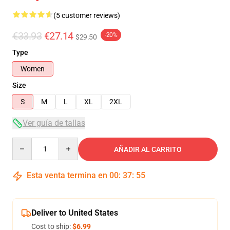
(5 customer reviews)
€33.93
€27.14
-20%
$29.50
Type
Women
Size
S
M
L
XL
2XL
Ver guía de tallas
Quantity
AÑADIR AL CARRITO
Esta venta termina en
00
:
37
:
54
Deliver to United States
Cost to ship:
$6.99