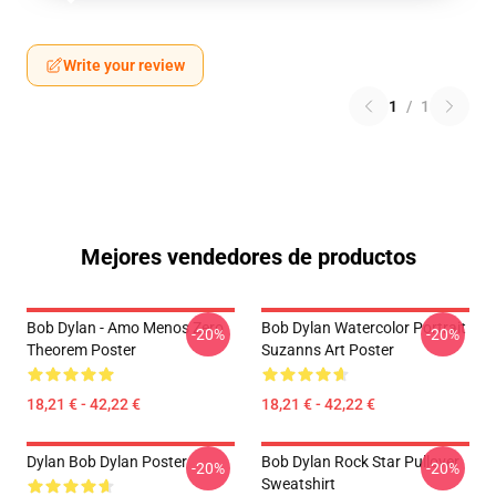
Write your review
1
/
1
Mejores vendedores de productos
Bob Dylan - Amo Menos Zero
Bob Dylan Watercolor Portrait
-20%
-20%
Theorem Poster
Suzanns Art Poster
18,21 € - 42,22 €
18,21 € - 42,22 €
Dylan Bob Dylan Poster
Bob Dylan Rock Star Pullover
-20%
-20%
Sweatshirt