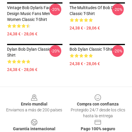
Vintage Bob Dylan's Face
The Multitudes Of Bob Dylan
-20%
-20%
Design Music Fans Men
Classic T-Shirt
Women Classic T-Shirt
24,38 € - 28,06 €
24,38 € - 28,06 €
Dylan Bob Dylan Classic T-
Bob Dylan Classic T-Shirt
-20%
-20%
Shirt
24,38 € - 28,06 €
24,38 € - 28,06 €
Footer
Envío mundial
Compra con confianza
Enviamos a más de 200 países
Protegido 24/7 desde los clics
hasta la entrega
Garantía internacional
Pago 100% seguro