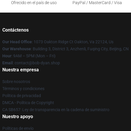
Ofrecido en el país de uso
PayPal / MasterCard / Visa
Contáctenos
Our Head Office
: 1073 Oakton Ridge Ct Oakton, Va 22124, Us
Our Warehouse
: Building 3, District 3, Anzhenli, Fuqing City, Beijing, CN
Hour
: 9AM – 5PM (Mon – Fri)
Email
: contact@bob-dyan.shop
Nuestra empresa
Sobre nosotros
Términos y condiciones
Política de privacidad
DMCA - Política de Copyright
CA SB657: Ley de transparencia en la cadena de suministro
Nuestro apoyo
Políticas de envío