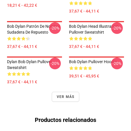
18,21 € - 42,22 €
37,67 € - 44,11 €
Bob Dylan Patrón De Nombre
Bob Dylan Head Illustration
-20%
-20%
Sudadera De Repuesto
Pullover Sweatshirt
37,67 € - 44,11 €
37,67 € - 44,11 €
Dylan Bob Dylan Pullover
Bob Dylan Pullover Hoodie
-20%
-20%
Sweatshirt
39,51 € - 45,95 €
37,67 € - 44,11 €
VER MÁS
Productos relacionados