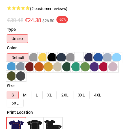
(2 customer reviews)
€30.48
€24.38
-20%
$26.50
Type
Unisex
Color
Default
Size
S
M
L
XL
2XL
3XL
4XL
5XL
Print Location