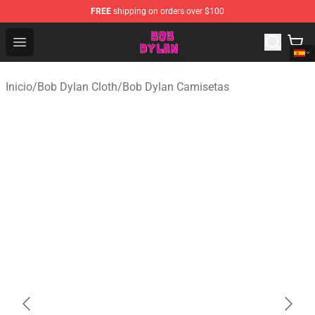
FREE
shipping on orders over $100
Bob Dylan Store - Official Bob Dylan Merchandise Shop
Open menu
Inicio
/
Bob Dylan Cloth
/
Bob Dylan Camisetas