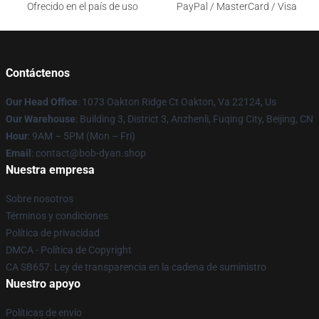
Ofrecido en el país de uso
PayPal / MasterCard / Visa
Contáctenos
Our Head Office
: 1073 Oakton Ridge Ct Oakton, Va 22124, Us
Our Warehouse
: Building 3, District 3, Anzhenli, Fuqing City, Beijing, CN
Hour
: 9AM – 5PM (Mon – Fri)
Email
: contact@bob-dyan.shop
Nuestra empresa
Sobre nosotros
Términos y condiciones
Política de privacidad
DMCA - Política de Copyright
CA SB657: Ley de transparencia en la cadena de suministro
Nuestro apoyo
Políticas de envío