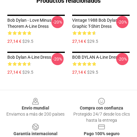
Productos relacionados
Bob Dylan - Love Minus Zero
Vintage 1988 Bob Dylan Shirt
-20%
-20%
Theorem A-Line Dress
Graphic T-Shirt Dress
27,14 €
$29.5
27,14 €
$29.5
Bob Dylan A-Line Dress
BOB DYLAN A-Line Dress
-20%
-20%
27,14 €
$29.5
27,14 €
$29.5
Footer
Envío mundial
Compra con confianza
Enviamos a más de 200 países
Protegido 24/7 desde los clics
hasta la entrega
Garantía internacional
Pago 100% seguro