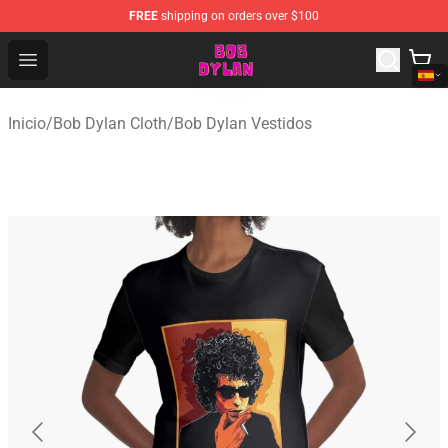
FREE
shipping on orders over $100
Bob Dylan Store - Official Bob Dylan Merchandise Shop
Open menu
Inicio
/
Bob Dylan Cloth
/
Bob Dylan Vestidos