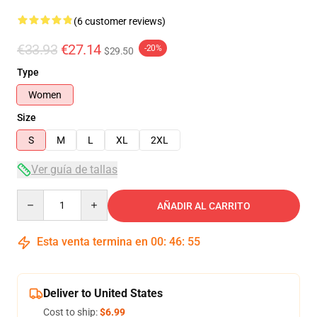
(6 customer reviews)
€33.93
€27.14
-20%
$29.50
Type
Women
Size
S
M
L
XL
2XL
Ver guía de tallas
Quantity
AÑADIR AL CARRITO
Esta venta termina en
00
:
46
:
54
Deliver to United States
Cost to ship:
$6.99