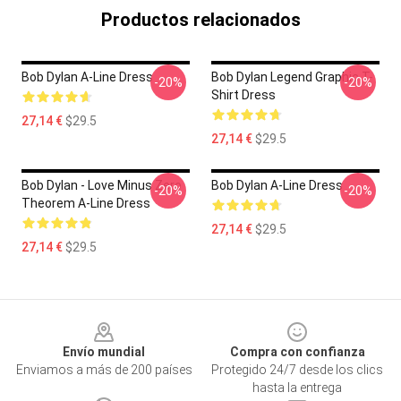
Productos relacionados
Bob Dylan A-Line Dress
Bob Dylan Legend Graphic T-
-20%
-20%
Shirt Dress
27,14 €
$29.5
27,14 €
$29.5
Bob Dylan - Love Minus Zero
Bob Dylan A-Line Dress
-20%
-20%
Theorem A-Line Dress
27,14 €
$29.5
27,14 €
$29.5
Footer
Envío mundial
Compra con confianza
Enviamos a más de 200 países
Protegido 24/7 desde los clics
hasta la entrega