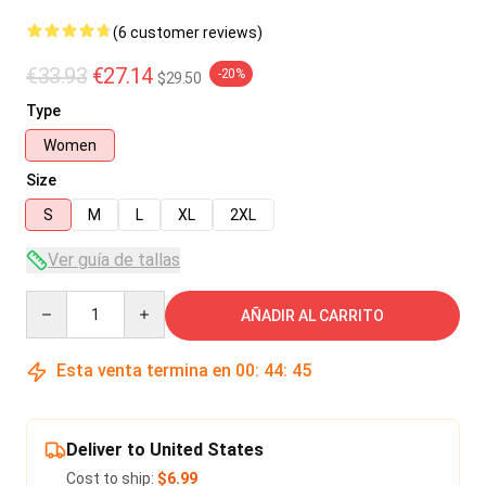
(6 customer reviews)
€33.93
€27.14
-20%
$29.50
Type
Women
Size
S
M
L
XL
2XL
Ver guía de tallas
Quantity
AÑADIR AL CARRITO
Esta venta termina en
00
:
44
:
45
Deliver to United States
Cost to ship:
$6.99