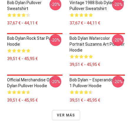
Bob Dylan Pullover
Vintage 1988 Bob Dylan Shirt
-20%
-20%
Sweatshirt
Pullover Sweatshirt
37,67 € - 44,11 €
37,67 € - 44,11 €
Bob Dylan Rock Star Pullover
Bob Dylan Watercolor
-20%
-20%
Hoodie
Portrait Suzanns Art Pullover
Hoodie
39,51 € - 45,95 €
39,51 € - 45,95 €
Official Merchandise Of Bob
Bob Dylan – Esperando Lluvia
-20%
-20%
Dylan Pullover Hoodie
1 Pullover Hoodie
39,51 € - 45,95 €
39,51 € - 45,95 €
VER MÁS