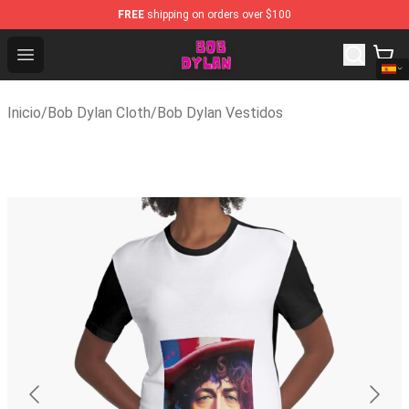
FREE
shipping on orders over $100
Bob Dylan Store - Official Bob Dylan Merchandise Shop
Open menu
Inicio
/
Bob Dylan Cloth
/
Bob Dylan Vestidos