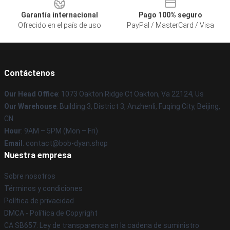
Garantía internacional
Pago 100% seguro
Ofrecido en el país de uso
PayPal / MasterCard / Visa
Contáctenos
Our Head Office
: 1073 Oakton Ridge Ct Oakton, Va 22124, Us
Our Warehouse
: Building 3, District 3, Anzhenli, Fuqing City, Beijing,
CN
Hour
: 9AM – 5PM (Mon – Fri)
Email
: contact@bob-dyan.shop
Nuestra empresa
Sobre nosotros
Términos y condiciones
Política de privacidad
DMCA - Política de Copyright
CA SB657: Ley de transparencia en la cadena de suministro