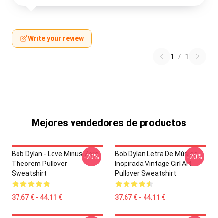
Write your review
1
/
1
Mejores vendedores de productos
Bob Dylan - Love Minus Zero
Bob Dylan Letra De Música
-20%
-20%
Theorem Pullover
Inspirada Vintage Girl Art
Sweatshirt
Pullover Sweatshirt
37,67 € - 44,11 €
37,67 € - 44,11 €