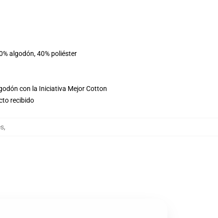
60% algodón, 40% poliéster
godón con la Iniciativa Mejor Cotton
cto recibido
es
,