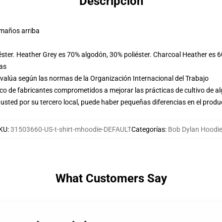
Descripción
amaños arriba
éster. Heather Grey es 70% algodón, 30% poliéster. Charcoal Heather es 
las
evalúa según las normas de la Organización Internacional del Trabajo
o de fabricantes comprometidos a mejorar las prácticas de cultivo de al
usted por su tercero local, puede haber pequeñas diferencias en el produ
KU
:
31503660-US-t-shirt-mhoodie-DEFAULT
Categorías
:
Bob Dylan Hoodi
What Customers Say