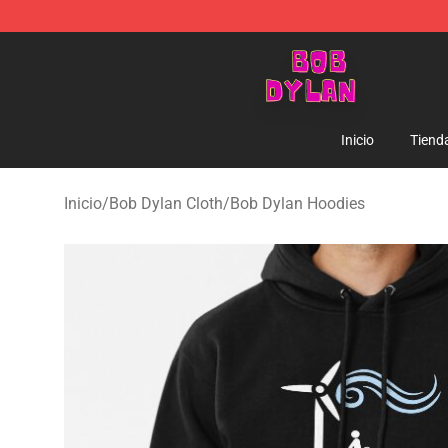
Bob Dylan Store - Official Bob Dylan Merchandise Sho
Inicio
Tiend
Inicio
/
Bob Dylan Cloth
/
Bob Dylan Hoodies