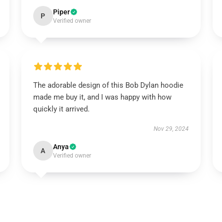
Piper
P
Verified owner
The adorable design of this Bob Dylan hoodie
made me buy it, and I was happy with how
quickly it arrived.
Nov 29, 2024
Anya
A
Verified owner