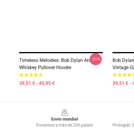
-20%
Timeless Melodies: Bob Dylan And His
Bob Dylan
Whiskey Pullover Hoodie
Vintage Gi
39,51 € - 45,95 €
39,51 € - 
Footer
Envío mundial
Enviamos a más de 200 países
Protegido 2