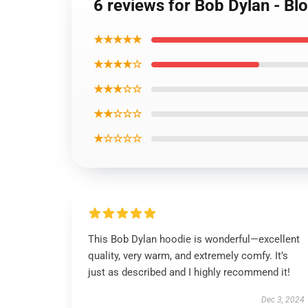
6 reviews for Bob Dylan - Bl
★★★★★
★★★★☆
★★★☆☆
★★☆☆☆
★☆☆☆☆
This Bob Dylan hoodie is wonderful—excellent
quality, very warm, and extremely comfy. It’s
just as described and I highly recommend it!
Dec 3, 2024