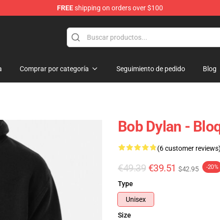
FREE
shipping on orders over $100
p
a
Comprar por categoría
Seguimiento de pedido
Blog
Bob Dylan - Blo
(6 customer reviews
€49.39
€39.51
-20%
$42.95
Type
Unisex
Size