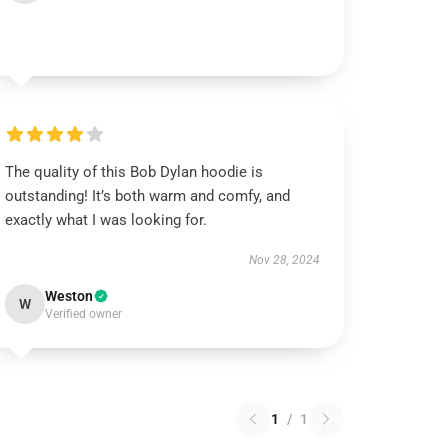
The quality of this Bob Dylan hoodie is
outstanding! It’s both warm and comfy, and
exactly what I was looking for.
Nov 28, 2024
Weston
W
Verified owner
1
/
1