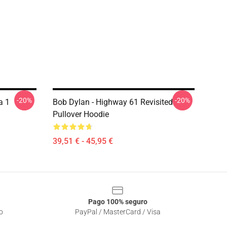
-20%
-20%
a 1
Bob Dylan - Highway 61 Revisited
Pullover Hoodie
39,51 € - 45,95 €
Pago 100% seguro
o
PayPal / MasterCard / Visa