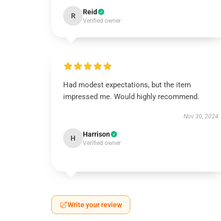
Reid
R
Verified owner
Had modest expectations, but the item
impressed me. Would highly recommend.
Nov 30, 2024
Harrison
H
Verified owner
Write your review