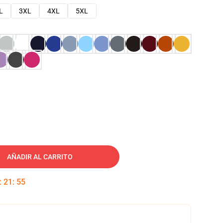
L
3XL
4XL
5XL
AÑADIR AL CARRITO
:
21
:
54