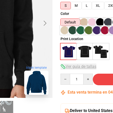
S
M
L
XL
2X
Color
Default
Print Location
Ver guía de tallas
blank template
Quantity
Esta venta termina en
04
Deliver to United States