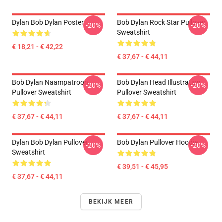
Dylan Bob Dylan Poster
Bob Dylan Rock Star Pullover
-20%
-20%
Sweatshirt
€ 18,21 - € 42,22
€ 37,67 - € 44,11
Bob Dylan Naampatroon
Bob Dylan Head Illustration
-20%
-20%
Pullover Sweatshirt
Pullover Sweatshirt
€ 37,67 - € 44,11
€ 37,67 - € 44,11
Dylan Bob Dylan Pullover
Bob Dylan Pullover Hoodie
-20%
-20%
Sweatshirt
€ 39,51 - € 45,95
€ 37,67 - € 44,11
BEKIJK MEER