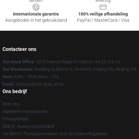
landen
levering
Internationale garantie
100% veilige afhandeling
Aangeboden in het gebruiksland
PayPal / MasterCard / Visa
Contacteer ons
Our Head Office
: 1073 Oakton Ridge Ct Oakton, Va 22124, Us
Our Warehouse
: Building 3, District 3, Anzhenli, Fuqing City, Beijing, CN
Hour
: 9AM – 5PM (Mon – Fri)
Email
: contact@bob-dyan.shop
Ons bedrijf
Over ons
Algemene voorwaarden
Privacybeleid
DMCA - Auteursrechtbeleid
CA SB657: Transparantiewet voor de toeleveringsketen