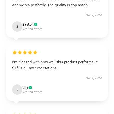
and works perfectly. The quality is top-notch.
Dec 7, 2024
Easton
E
Verified owner
I’m pleased with how well this product performs; it
fulfills all my expectations.
Dec 2, 2024
Lily
L
Verified owner