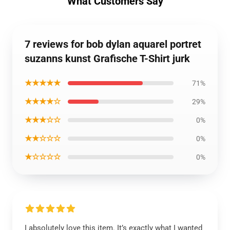
What Customers Say
7 reviews for bob dylan aquarel portret
suzanns kunst Grafische T-Shirt jurk
★★★★★
71%
★★★★☆
29%
★★★☆☆
0%
★★☆☆☆
0%
★☆☆☆☆
0%
I absolutely love this item. It’s exactly what I wanted