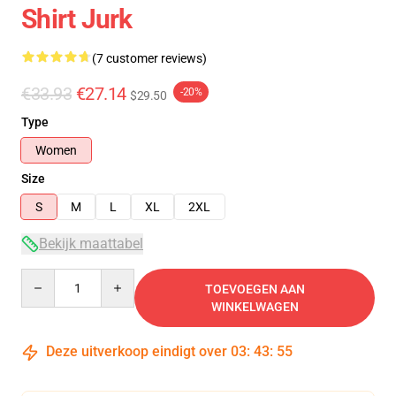
Shirt Jurk
(7 customer reviews)
€33.93
€27.14
-20%
$29.50
Type
Women
Size
S
M
L
XL
2XL
Bekijk maattabel
Quantity
TOEVOEGEN AAN
WINKELWAGEN
Deze uitverkoop eindigt over
03
:
43
:
54