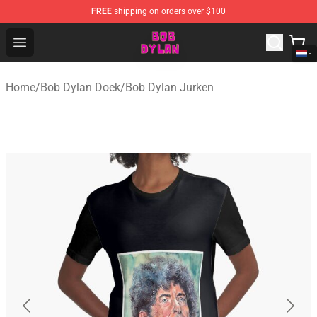
FREE
shipping on orders over $100
Bob Dylan Store - Official Bob Dylan Merchandise Shop
Open menu
Home
/
Bob Dylan Doek
/
Bob Dylan Jurken