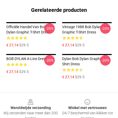
Gerelateerde producten
Officiële Handel Van Bob
Vintage 1988 Bob Dylan Shirt
-20%
-20%
Dylan Graphic T-Shirt Dress
Graphic T-Shirt Dress
€ 27,14
$29.5
€ 27,14
$29.5
BOB DYLAN A-Line Dress
Dylan Bob Dylan Graphic T-
-20%
-20%
Shirt Dress
€ 27,14
$29.5
€ 27,14
$29.5
Footer
Wereldwijde verzending
Winkel met vertrouwen
Wij verzenden naar meer dan 200
24/7 beschermd van klikken tot