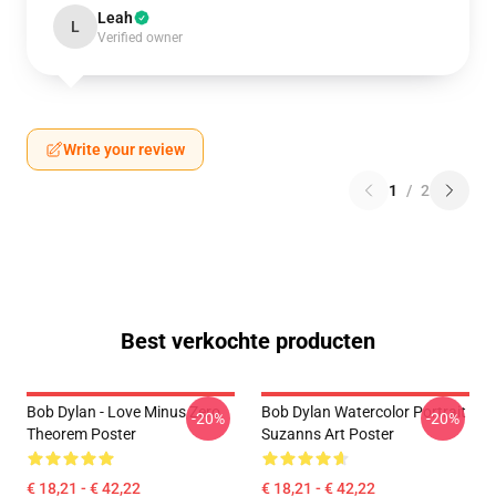
Leah
L
Verified owner
Write your review
1
/
2
Best verkochte producten
Bob Dylan - Love Minus Zero
Bob Dylan Watercolor Portrait
-20%
-20%
Theorem Poster
Suzanns Art Poster
€ 18,21 - € 42,22
€ 18,21 - € 42,22