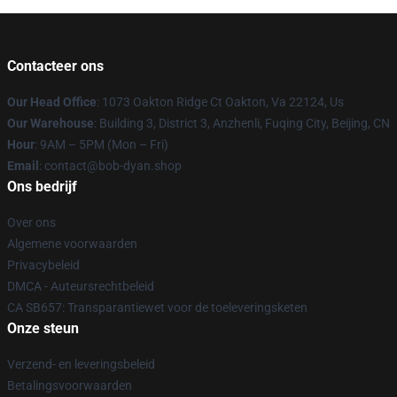
Contacteer ons
Our Head Office
: 1073 Oakton Ridge Ct Oakton, Va 22124, Us
Our Warehouse
: Building 3, District 3, Anzhenli, Fuqing City, Beijing, CN
Hour
: 9AM – 5PM (Mon – Fri)
Email
: contact@bob-dyan.shop
Ons bedrijf
Over ons
Algemene voorwaarden
Privacybeleid
DMCA - Auteursrechtbeleid
CA SB657: Transparantiewet voor de toeleveringsketen
Onze steun
Verzend- en leveringsbeleid
Betalingsvoorwaarden