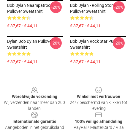
Bob Dylan Naampatroon
Bob Dylan - Rolling Stone
-20%
-20%
Pullover Sweatshirt
Pullover Sweatshirt
€ 37,67 - € 44,11
€ 37,67 - € 44,11
Dylan Bob Dylan Pullover
Bob Dylan Rock Star Pullover
-20%
-20%
Sweatshirt
Sweatshirt
€ 37,67 - € 44,11
€ 37,67 - € 44,11
Footer
Wereldwijde verzending
Winkel met vertrouwen
Wij verzenden naar meer dan 200
24/7 beschermd van klikken tot
landen
levering
Internationale garantie
100% veilige afhandeling
Aangeboden in het gebruiksland
PayPal / MasterCard / Visa