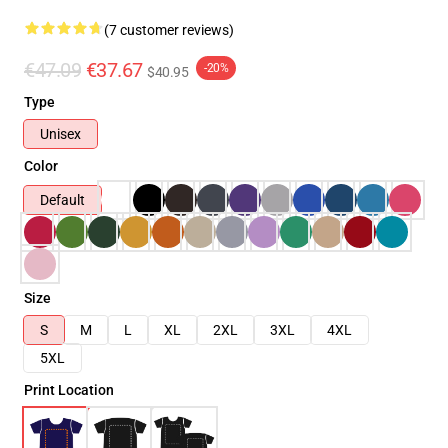
(7 customer reviews)
€47.09
€37.67
-20%
$40.95
Type
Unisex
Color
Default
Size
S
M
L
XL
2XL
3XL
4XL
5XL
Print Location