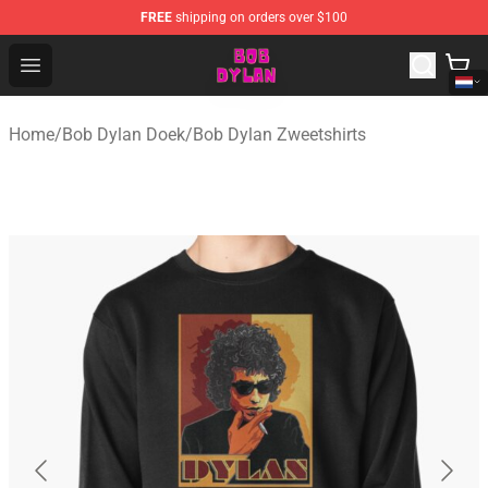
FREE
shipping on orders over $100
Bob Dylan Store - Official Bob Dylan Merchandise Shop
Open menu
Home
/
Bob Dylan Doek
/
Bob Dylan Zweetshirts