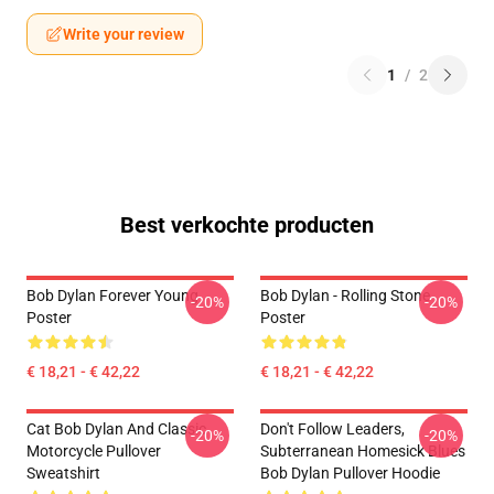
Write your review
1
/
2
Best verkochte producten
Bob Dylan Forever Young
Bob Dylan - Rolling Stone
-20%
-20%
Poster
Poster
€ 18,21 - € 42,22
€ 18,21 - € 42,22
Cat Bob Dylan And Classic
Don't Follow Leaders,
-20%
-20%
Motorcycle Pullover
Subterranean Homesick Blues
Sweatshirt
Bob Dylan Pullover Hoodie