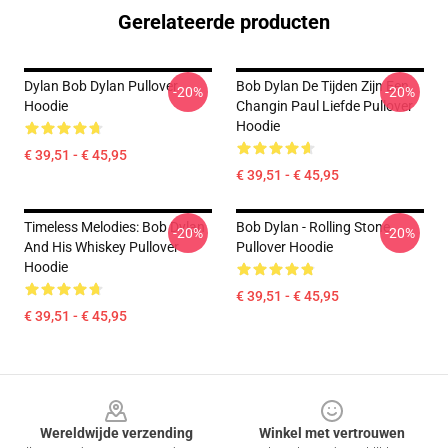
Gerelateerde producten
Dylan Bob Dylan Pullover
Bob Dylan De Tijden Zijn Een
-20%
-20%
Hoodie
Changin Paul Liefde Pullover
Hoodie
€ 39,51 - € 45,95
€ 39,51 - € 45,95
Timeless Melodies: Bob Dylan
Bob Dylan - Rolling Stone
-20%
-20%
And His Whiskey Pullover
Pullover Hoodie
Hoodie
€ 39,51 - € 45,95
€ 39,51 - € 45,95
Footer
Wereldwijde verzending
Winkel met vertrouwen