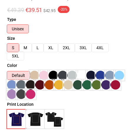
€49.39
€39.51
-20%
$42.95
Type
Unisex
Size
S
M
L
XL
2XL
3XL
4XL
5XL
Color
Default
Print Location