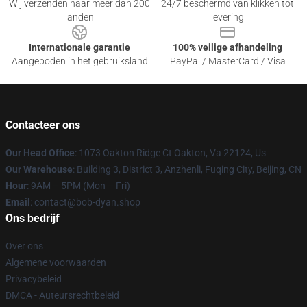
Wij verzenden naar meer dan 200
24/7 beschermd van klikken tot
landen
levering
Internationale garantie
100% veilige afhandeling
Aangeboden in het gebruiksland
PayPal / MasterCard / Visa
Contacteer ons
Our Head Office
: 1073 Oakton Ridge Ct Oakton, Va 22124, Us
Our Warehouse
: Building 3, District 3, Anzhenli, Fuqing City, Beijing, CN
Hour
: 9AM – 5PM (Mon – Fri)
Email
: contact@bob-dyan.shop
Ons bedrijf
Over ons
Algemene voorwaarden
Privacybeleid
DMCA - Auteursrechtbeleid