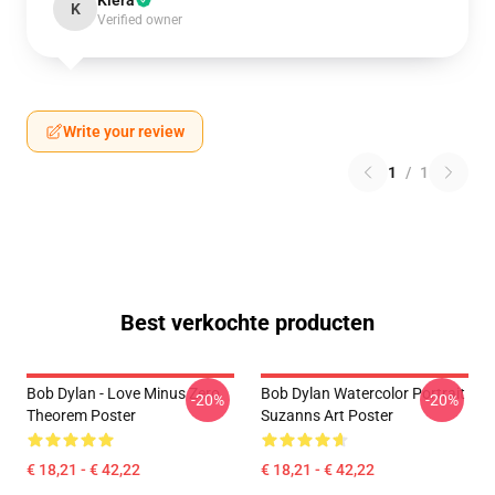
Kiera
K
Verified owner
Write your review
1
/
1
Best verkochte producten
Bob Dylan - Love Minus Zero
Bob Dylan Watercolor Portrait
-20%
-20%
Theorem Poster
Suzanns Art Poster
€ 18,21 - € 42,22
€ 18,21 - € 42,22