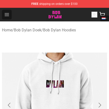
FREE
shipping on orders over $100
Bob Dylan Store - Official Bob Dylan Merchandise Shop
Open menu
Home
/
Bob Dylan Doek
/
Bob Dylan Hoodies