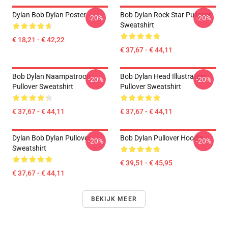
Dylan Bob Dylan Poster
Bob Dylan Rock Star Pullover
-20%
-20%
Sweatshirt
€ 18,21 - € 42,22
€ 37,67 - € 44,11
Bob Dylan Naampatroon
Bob Dylan Head Illustration
-20%
-20%
Pullover Sweatshirt
Pullover Sweatshirt
€ 37,67 - € 44,11
€ 37,67 - € 44,11
Dylan Bob Dylan Pullover
Bob Dylan Pullover Hoodie
-20%
-20%
Sweatshirt
€ 39,51 - € 45,95
€ 37,67 - € 44,11
BEKIJK MEER