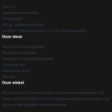
Over ons
Algemene voorwaarden
Privacybeleid
DMCA - Auteursrechtbeleid
CA SB657: Transparantiewet voor de toeleveringsketen
Onze steun
Verzend- en leveringsbeleid
Betalingsvoorwaarden
Teruggave & terugbetalingsbeleid
Contacteer ons
Klantenhulp (FAQ)
Whosale
Onze winkel
Elk product hier is ontworpen door ons team van wereldklasse. Wij
bieden een breed scala aan mooie, hoogwaardige producten die er zijn
om uw unieke dagelijkse stijl te verbeteren.