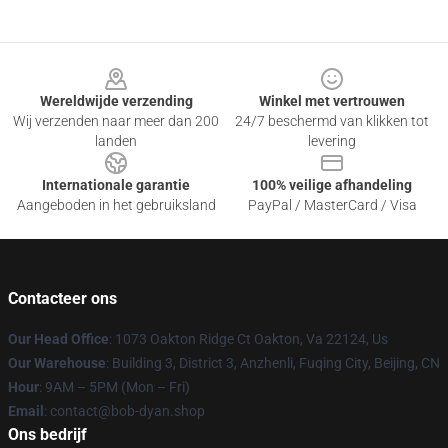
Footer
Wereldwijde verzending
Winkel met vertrouwen
Wij verzenden naar meer dan 200
24/7 beschermd van klikken tot
landen
levering
Internationale garantie
100% veilige afhandeling
Aangeboden in het gebruiksland
PayPal / MasterCard / Visa
Contacteer ons
Our Head Office
: 1073 Oakton Ridge Ct Oakton, Va 22124, Us
Our Warehouse
: Building 3, District 3, Anzhenli, Fuqing City, Beijing, CN
Hour
: 9AM – 5PM (Mon – Fri)
Email
: contact@bob-dyan.shop
Ons bedrijf