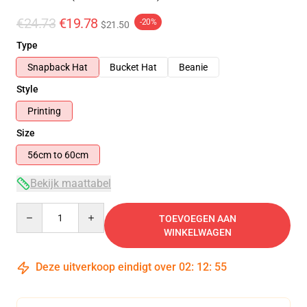
€24.73
€19.78
-20%
$21.50
Type
Snapback Hat
Bucket Hat
Beanie
Style
Printing
Size
56cm to 60cm
Bekijk maattabel
Quantity
TOEVOEGEN AAN
WINKELWAGEN
Deze uitverkoop eindigt over
02
:
12
:
54