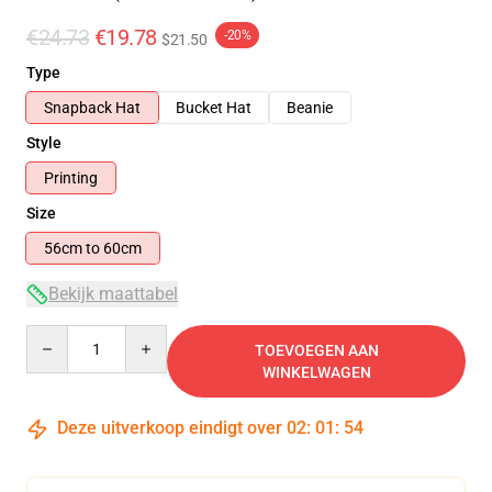
€24.73
€19.78
-20%
$21.50
Type
Snapback Hat
Bucket Hat
Beanie
Style
Printing
Size
56cm to 60cm
Bekijk maattabel
Quantity
TOEVOEGEN AAN
WINKELWAGEN
Deze uitverkoop eindigt over
02
:
01
:
53