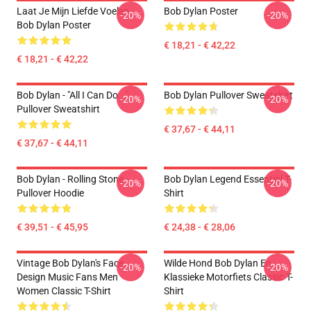
Laat Je Mijn Liefde Voelen.
Bob Dylan Poster
-20%
-20%
Bob Dylan Poster
€ 18,21 - € 42,22
€ 18,21 - € 42,22
Bob Dylan - "All I Can Do..."
Bob Dylan Pullover Sweatshirt
-20%
-20%
Pullover Sweatshirt
€ 37,67 - € 44,11
€ 37,67 - € 44,11
Bob Dylan - Rolling Stone
Bob Dylan Legend Essential T-
-20%
-20%
Pullover Hoodie
Shirt
€ 39,51 - € 45,95
€ 24,38 - € 28,06
Vintage Bob Dylan's Face
Wilde Hond Bob Dylan En
-20%
-20%
Design Music Fans Men
Klassieke Motorfiets Classic T-
Women Classic T-Shirt
Shirt