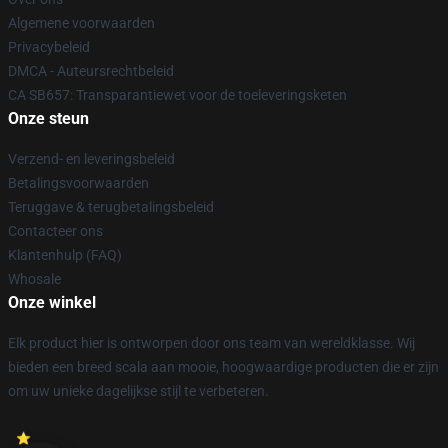
Algemene voorwaarden
Privacybeleid
DMCA - Auteursrechtbeleid
CA SB657: Transparantiewet voor de toeleveringsketen
Onze steun
Verzend- en leveringsbeleid
Betalingsvoorwaarden
Teruggave & terugbetalingsbeleid
Contacteer ons
Klantenhulp (FAQ)
Whosale
Onze winkel
Elk product hier is ontworpen door ons team van wereldklasse. Wij
bieden een breed scala aan mooie, hoogwaardige producten die er zijn
om uw unieke dagelijkse stijl te verbeteren.