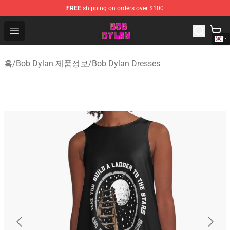
FREE
shipping on orders over $100
Bob Dylan Store - Official Bob Dylan Merchandise Shop
Open menu
홈
/
Bob Dylan 제품정보
/
Bob Dylan Dresses