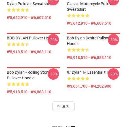
Dylan Pullover Sweatshirt
Classic Motorcycle Pullover
Sweatshirt
₩5,642,910 - ₩6,607,510
₩5,642,910 - ₩6,607,510
BOB DYLAN Pullover Hoodie
Bob Dylan Desire Pullover
-20%
-20%
Hoodie
₩5,918,510 - ₩6,883,110
₩5,918,510 - ₩6,883,110
Bob Dylan - Rolling Stone
밥 Dylan 눈 Essential 티셔츠
-20%
-20%
Pullover Hoodie
₩3,651,700 - ₩4,202,900
₩5,918,510 - ₩6,883,110
더 보기