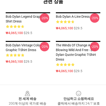
관련 상품
Bob Dylan Legend Graphic T-
Bob Dylan A-Line Dress
-20%
-20%
Shirt Dress
₩4,065,100
$29.5
₩4,065,100
$29.5
Bob Dylan Vintage Color
The Winds Of Change Are
-20%
-20%
Graphic T-Shirt Dress
Blowing Wild And Free - Bob
Dylan Quote Graphic T-Shirt
Dress
₩4,065,100
$29.5
₩4,065,100
$29.5
Footer
전 세계 배송
안심하고 쇼핑하세요
200개 이상의 국가로 배송
클릭에서 배송까지 24/7 보호