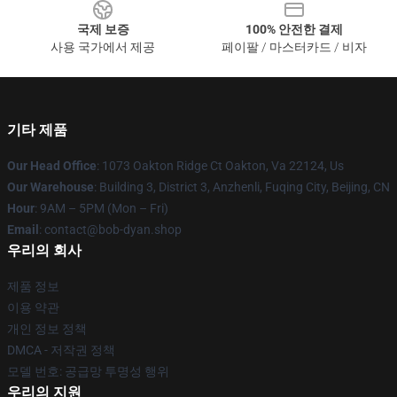
국제 보증
100% 안전한 결제
사용 국가에서 제공
페이팔 / 마스터카드 / 비자
기타 제품
Our Head Office
: 1073 Oakton Ridge Ct Oakton, Va 22124, Us
Our Warehouse
: Building 3, District 3, Anzhenli, Fuqing City, Beijing, CN
Hour
: 9AM – 5PM (Mon – Fri)
Email
: contact@bob-dyan.shop
우리의 회사
제품 정보
이용 약관
개인 정보 정책
DMCA - 저작권 정책
모델 번호: 공급망 투명성 행위
우리의 지원