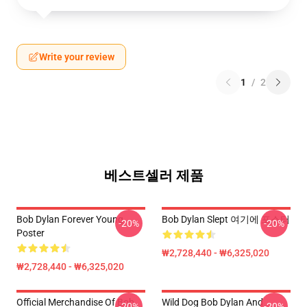
Write your review
1
/
2
베스트셀러 제품
Bob Dylan Forever Young
Bob Dylan Slept 여기에 포스터
-20%
-20%
Poster
₩2,728,440 - ₩6,325,020
₩2,728,440 - ₩6,325,020
Official Merchandise Of Bob
Wild Dog Bob Dylan And
-20%
-20%