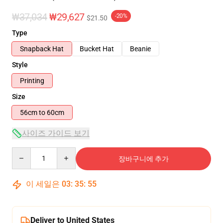
₩37,034
₩29,627
-20%
$21.50
Type
Snapback Hat
Bucket Hat
Beanie
Style
Printing
Size
56cm to 60cm
사이즈 가이드 보기
Quantity
장바구니에 추가
이 세일은
03
:
35
:
55
Deliver to United States