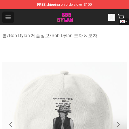
FREE
shipping on orders over $100
Bob Dylan Store - Official Bob Dylan Merchandise Shop
Open menu
홈
/
Bob Dylan 제품정보
/
Bob Dylan 모자 & 모자