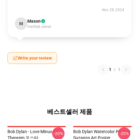
Nov 28, 2024
Mason
M
Verified owner
Write your review
1
/
1
베스트셀러 제품
Bob Dylan - Love Minus Zero
Bob Dylan Watercolor Portrait
-20%
-20%
Theorem 포스터
Suzanns Art Poster