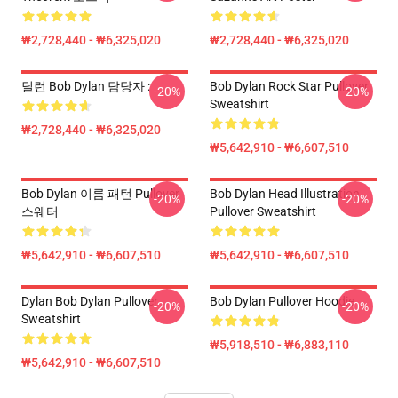
₩2,728,440 - ₩6,325,020
₩2,728,440 - ₩6,325,020
딜런 Bob Dylan 담당자 :
Bob Dylan Rock Star Pullover
-20%
-20%
Sweatshirt
₩2,728,440 - ₩6,325,020
₩5,642,910 - ₩6,607,510
Bob Dylan 이름 패턴 Pullover
Bob Dylan Head Illustration
-20%
-20%
스웨터
Pullover Sweatshirt
₩5,642,910 - ₩6,607,510
₩5,642,910 - ₩6,607,510
Dylan Bob Dylan Pullover
Bob Dylan Pullover Hoodie
-20%
-20%
Sweatshirt
₩5,918,510 - ₩6,883,110
₩5,642,910 - ₩6,607,510