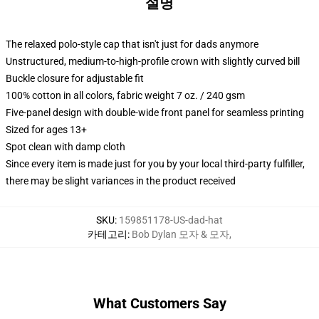
설명
The relaxed polo-style cap that isn't just for dads anymore
Unstructured, medium-to-high-profile crown with slightly curved bill
Buckle closure for adjustable fit
100% cotton in all colors, fabric weight 7 oz. / 240 gsm
Five-panel design with double-wide front panel for seamless printing
Sized for ages 13+
Spot clean with damp cloth
Since every item is made just for you by your local third-party fulfiller,
there may be slight variances in the product received
SKU
:
159851178-US-dad-hat
카테고리
:
Bob Dylan 모자 & 모자
,
What Customers Say