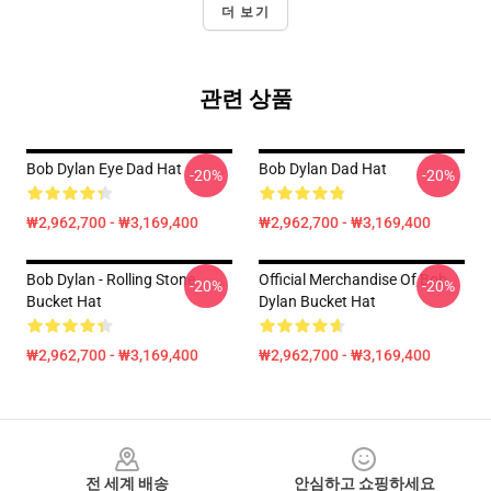
더 보기
관련 상품
Bob Dylan Eye Dad Hat
Bob Dylan Dad Hat
-20%
-20%
₩2,962,700 - ₩3,169,400
₩2,962,700 - ₩3,169,400
Bob Dylan - Rolling Stone
Official Merchandise Of Bob
-20%
-20%
Bucket Hat
Dylan Bucket Hat
₩2,962,700 - ₩3,169,400
₩2,962,700 - ₩3,169,400
Footer
전 세계 배송
안심하고 쇼핑하세요