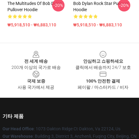
The Multitudes Of Bob Dylan
Bob Dylan Rock Star Pullover
-20%
-20%
Pullover Hoodie
Hoodie
₩5,918,510 - ₩6,883,110
₩5,918,510 - ₩6,883,110
Footer
전 세계 배송
안심하고 쇼핑하세요
200개 이상의 국가로 배송
클릭에서 배송까지 24/7 보호
국제 보증
100% 안전한 결제
사용 국가에서 제공
페이팔 / 마스터카드 / 비자
기타 제품
Our Head Office
: 1073 Oakton Ridge Ct Oakton, Va 22124, Us
Our Warehouse
: Building 3, District 3, Anzhenli, Fuqing City, Beijing, CN