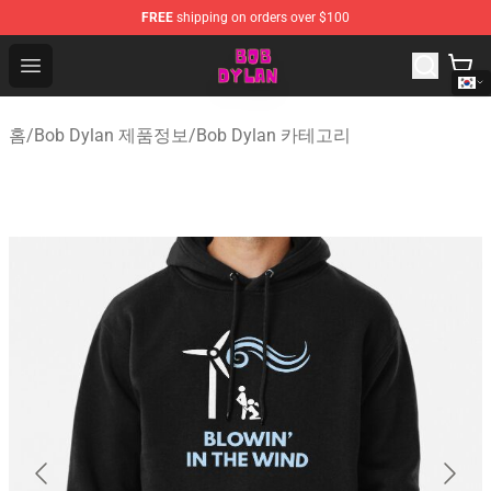
FREE
shipping on orders over $100
Bob Dylan Store - Official Bob Dylan Merchandise Shop
Open menu
홈
/
Bob Dylan 제품정보
/
Bob Dylan 카테고리