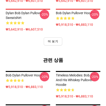
₩5,642,910 - ₩6,607,510
₩5,642,910 - ₩6,607,510
Dylan Bob Dylan Pullover
Bob Dylan Pullover Hoodie
-20%
-20%
Sweatshirt
₩5,918,510 - ₩6,883,110
₩5,642,910 - ₩6,607,510
더 보기
관련 상품
Bob Dylan Pullover Hoodie
Timeless Melodies: Bob Dylan
-20%
-20%
And His Whiskey Pullover
Hoodie
₩5,918,510 - ₩6,883,110
₩5,918,510 - ₩6,883,110