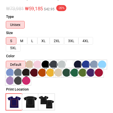
₩73,981
₩59,185
-20%
$42.95
Type
Unisex
Size
S
M
L
XL
2XL
3XL
4XL
5XL
Color
Default
Print Location