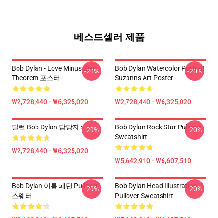
베스트셀러 제품
Bob Dylan - Love Minus Zero
Bob Dylan Watercolor Portrait
-20%
-20%
Theorem 포스터
Suzanns Art Poster
₩2,728,440 - ₩6,325,020
₩2,728,440 - ₩6,325,020
딜런 Bob Dylan 담당자 :
Bob Dylan Rock Star Pullover
-20%
-20%
Sweatshirt
₩2,728,440 - ₩6,325,020
₩5,642,910 - ₩6,607,510
Bob Dylan 이름 패턴 Pullover
Bob Dylan Head Illustration
-20%
-20%
스웨터
Pullover Sweatshirt