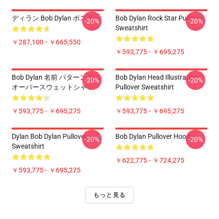
ディラン Bob Dylan ポスター
Bob Dylan Rock Star Pullover
-20%
-20%
Sweatshirt
￥287,100 - ￥665,550
￥593,775 - ￥695,275
Bob Dylan 名前 パターン プル
Bob Dylan Head Illustration
-20%
-20%
オーバースウェットシャツ
Pullover Sweatshirt
￥593,775 - ￥695,275
￥593,775 - ￥695,275
Dylan Bob Dylan Pullover
Bob Dylan Pullover Hoodie
-20%
-20%
Sweatshirt
￥622,775 - ￥724,275
￥593,775 - ￥695,275
もっと見る