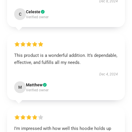
Dec 8, 2024
Celeste
C
Verified owner
This product is a wonderful addition. It’s dependable,
effective, and fulfills all my needs.
Dec 4, 2024
Matthew
M
Verified owner
I’m impressed with how well this hoodie holds up