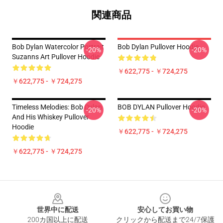
関連商品
Bob Dylan Watercolor Portrait
Bob Dylan Pullover Hoodie
-20%
-20%
Suzanns Art Pullover Hoodie
￥622,775 - ￥724,275
￥622,775 - ￥724,275
Timeless Melodies: Bob Dylan
BOB DYLAN Pullover Hoodie
-20%
-20%
And His Whiskey Pullover
Hoodie
￥622,775 - ￥724,275
￥622,775 - ￥724,275
Footer
世界中に配送
安心してお買い物
200カ国以上に配送
クリックから配送まで24/7保護