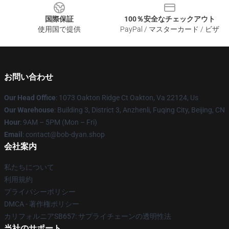
国際保証
100％安全なチェックアウト
使用国で提供
PayPal / マスターカード / ビザ
お問い合わせ
Our Head Office
: 1073 Oakton Ridge Ct Oakton, Va 22124, Us
Our Warehouse
: Building 3, District 3, Anzhenli, Fuqing City, Beijing, CN
Hour
: 9AM – 5PM (Mon – Fri)
Email
: contact@bob-dyan.shop
会社案内
私たちについて
利用規約
プライバシーポリシー
DMCA - 著作権ポリシー
カリフォルニアSB657: サプライチェーンの透明性法
当社のサポート