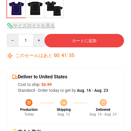
サイズガイドを見る
Quantity
カートに追加
このセールはあと
00
:
41
:
54
Deliver to United States
Cost to ship:
$6.99
Standard - Order today to get by
Aug. 16 - Aug. 23
Production
Shipping
Delivered
Today
Aug. 12
Aug. 16 - Aug. 23