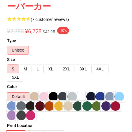
ーパーカー
(7 customer reviews)
¥7,785
¥6,228
-20%
$42.95
Type
Unisex
Size
S
M
L
XL
2XL
3XL
4XL
5XL
Color
Default
Print Location