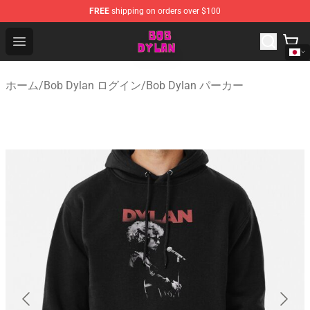
FREE
shipping on orders over $100
Bob Dylan Store - Official Bob Dylan Merchandise Shop
Open menu
ホーム
/
Bob Dylan ログイン
/
Bob Dylan パーカー