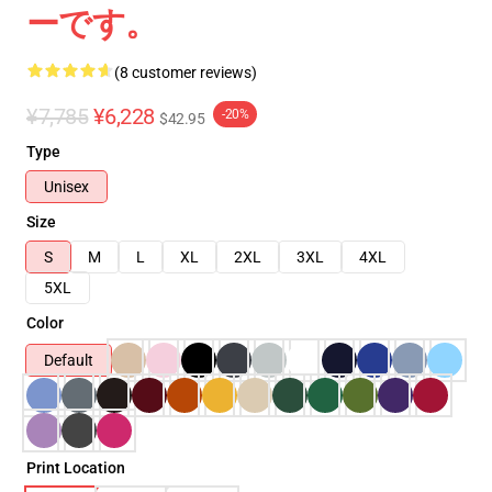
ーです。
(8 customer reviews)
¥7,785
¥6,228
-20%
$42.95
Type
Unisex
Size
S
M
L
XL
2XL
3XL
4XL
5XL
Color
Default
Print Location