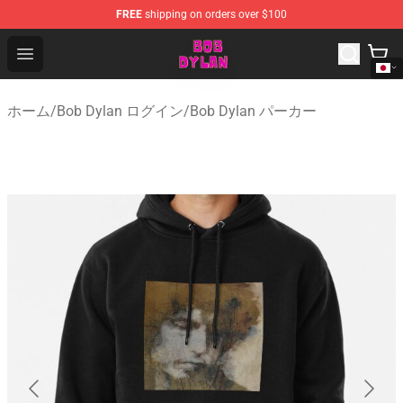
FREE
shipping on orders over $100
Bob Dylan Store - Official Bob Dylan Merchandise Shop
Open menu
ホーム
/
Bob Dylan ログイン
/
Bob Dylan パーカー