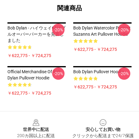
関連商品
Bob Dylan - ハイウェイ61はプ
Bob Dylan Watercolor Portrait
-20%
-20%
ルオーバーパーカーを見直し
Suzanns Art Pullover Hoodie
ました
￥622,775 - ￥724,275
￥622,775 - ￥724,275
Official Merchandise Of Bob
Bob Dylan Pullover Hoodie
-20%
-20%
Dylan Pullover Hoodie
￥622,775 - ￥724,275
￥622,775 - ￥724,275
Footer
世界中に配送
安心してお買い物
200カ国以上に配送
クリックから配送まで24/7保護