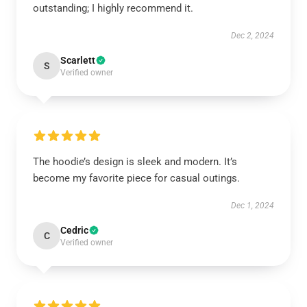
outstanding; I highly recommend it.
Dec 2, 2024
Scarlett
S
Verified owner
The hoodie’s design is sleek and modern. It’s
become my favorite piece for casual outings.
Dec 1, 2024
Cedric
C
Verified owner