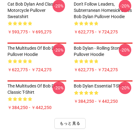
Cat Bob Dylan And Classic
Don't Follow Leaders,
-20%
-20%
Motorcycle Pullover
Subterranean Homesick Blues
Sweatshirt
Bob Dylan Pullover Hoodie
￥593,775 - ￥695,275
￥622,775 - ￥724,275
The Multitudes Of Bob Dylan
Bob Dylan - Rolling Stone
-20%
-20%
Pullover Hoodie
Pullover Hoodie
￥622,775 - ￥724,275
￥622,775 - ￥724,275
The Multitudes Of Bob Dylan
Bob Dylan Essential T-Shirt
-20%
-20%
Classic T-Shirt
￥384,250 - ￥442,250
￥384,250 - ￥442,250
もっと見る