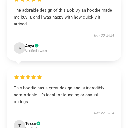
The adorable design of this Bob Dylan hoodie made
me buy it, and I was happy with how quickly it
arrived.
Nov 30, 2024
Anya
A
Verified owner
This hoodie has a great design and is incredibly
comfortable. It’s ideal for lounging or casual
outings.
Nov 27, 2024
Tessa
T