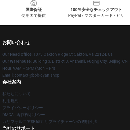
国際保証
100％安全なチェックアウト
使用国で提供
PayPal / マスターカード / ビザ
お問い合わせ
Our Head Office
: 1073 Oakton Ridge Ct Oakton, Va 22124, Us
Our Warehouse
: Building 3, District 3, Anzhenli, Fuqing City, Beijing, CN
Hour
: 9AM – 5PM (Mon – Fri)
Email
: contact@bob-dyan.shop
会社案内
私たちについて
利用規約
プライバシーポリシー
DMCA - 著作権ポリシー
カリフォルニアSB657: サプライチェーンの透明性法
当社のサポート