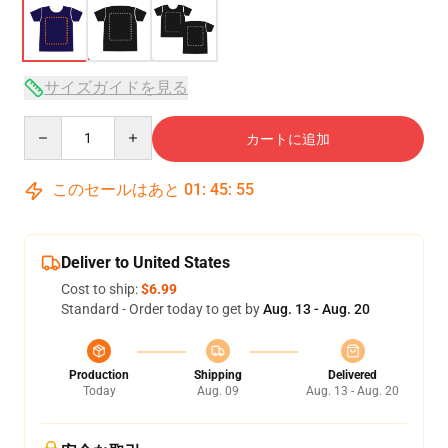
サイズガイドを見る
Quantity
カートに追加
このセールはあと
01
:
45
:
54
Deliver to United States
Cost to ship:
$6.99
Standard - Order today to get by
Aug. 13 - Aug. 20
Production
Shipping
Delivered
Today
Aug. 09
Aug. 13 - Aug. 20