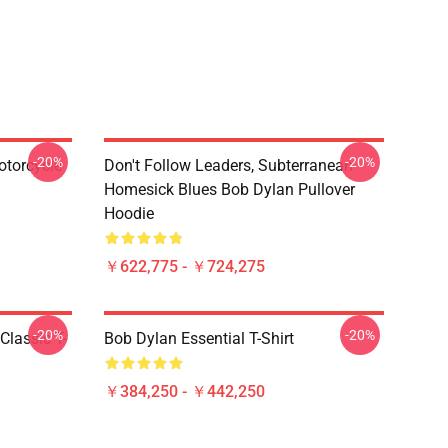
-20%
-20%
otorcycle
Don't Follow Leaders, Subterranean
Homesick Blues Bob Dylan Pullover
Hoodie
￥622,775 - ￥724,275
-20%
-20%
Classic T-
Bob Dylan Essential T-Shirt
￥384,250 - ￥442,250