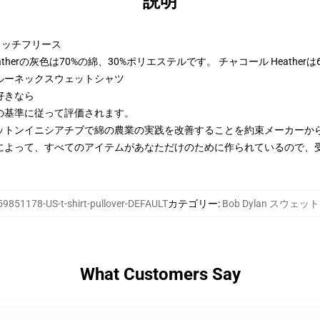
説明
トンリッチフリース
therの灰色は70%の綿、30%ポリエステルです。 チャコール Heather
ルーネックスウェットシャツ
好きなら
の基準に従って評価されます。
ットンイニシアチブで綿の農業の実践を改善することを約束メーカーか
によって、すべてのアイテムがあなただけのために作られているので、
59851178-US-t-shirt-pullover-DEFAULT
カテゴリー
:
Bob Dylan スウェ
What Customers Say