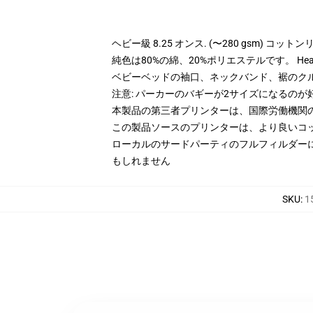
ヘビー級 8.25 オンス. (〜280 gsm) コッ
純色は80%の綿、20%ポリエステルです。 Hea
ベビーベッドの袖口、ネックバンド、裾のク
注意: パーカーのバギーが2サイズになるのが
本製品の第三者プリンターは、国際労働機関
この製品ソースのプリンターは、より良いコ
ローカルのサードパーティのフルフィルダー
もしれません
SKU
:
1