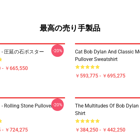
最高の売り手製品
-20%
lan - 圧延の石ポスター
Cat Bob Dylan And Classic M
Pullover Sweatshirt
 - ￥665,550
￥593,775 - ￥695,275
-20%
- Rolling Stone Pullover
The Multitudes Of Bob Dylan 
Shirt
 - ￥724,275
￥384,250 - ￥442,250