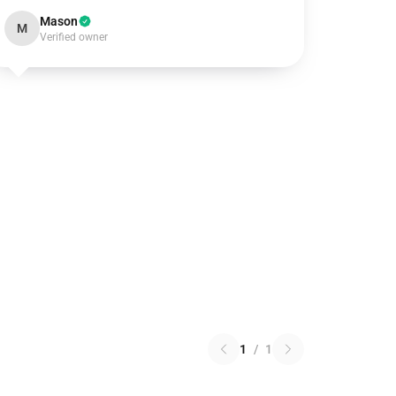
Mason
M
Verified owner
1
/
1