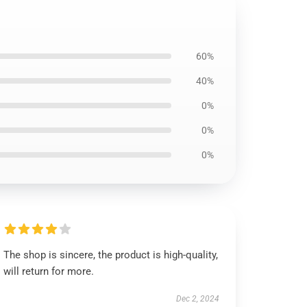
60%
40%
0%
0%
0%
The shop is sincere, the product is high-quality,
will return for more.
Dec 2, 2024