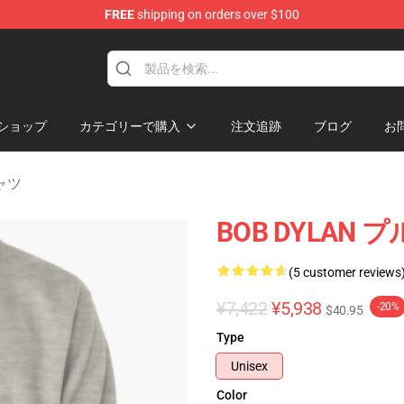
FREE
shipping on orders over $100
p
ショップ
カテゴリーで購入
注文追跡
ブログ
お
シャツ
BOB DYLA
(5 customer reviews
¥7,422
¥5,938
-20%
$40.95
Type
Unisex
Color