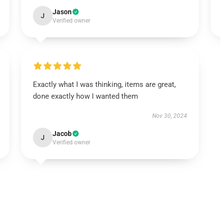
Jason
J
Verified owner
Exactly what I was thinking, items are great,
done exactly how I wanted them
Nov 30, 2024
Jacob
J
Verified owner