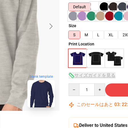
Default
Size
S
M
L
XL
2X
Print Location
サイズガイドを見る
blank template
Quantity
このセールはあと
03
:
22
Deliver to United States