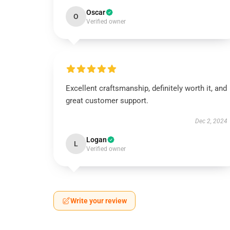
Oscar
O
Verified owner
Excellent craftsmanship, definitely worth it, and
great customer support.
Dec 2, 2024
Logan
L
Verified owner
Write your review