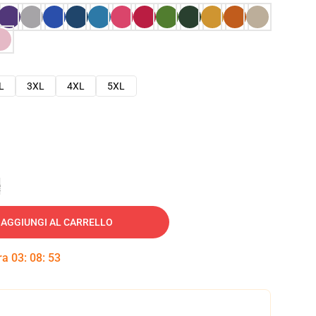
L
3XL
4XL
5XL
e
AGGIUNGI AL CARRELLO
tra
03
:
08
:
52