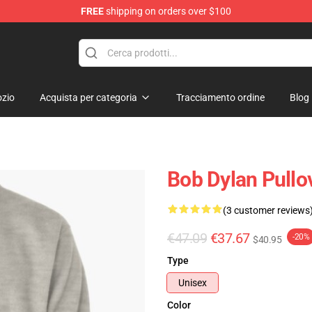
FREE
shipping on orders over $100
p
zio
Acquista per categoria
Tracciamento ordine
Blog
Bob Dylan Pullo
(3 customer reviews
€47.09
€37.67
-20%
$40.95
Type
Unisex
Color