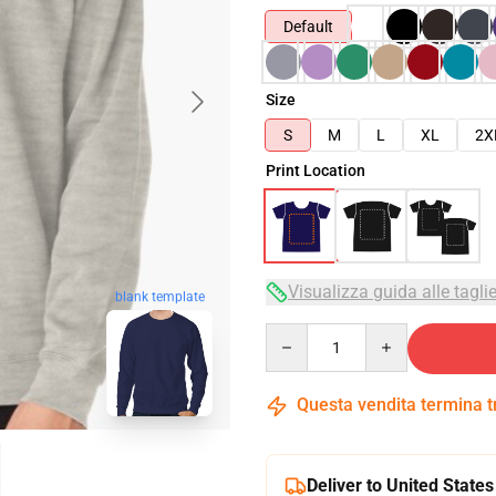
Default
Size
S
M
L
XL
2X
Print Location
Visualizza guida alle tagli
blank template
Quantity
Questa vendita termina 
Deliver to United States