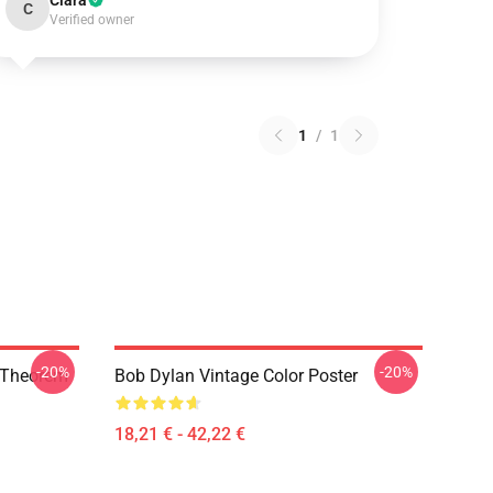
Clara
C
Verified owner
1
/
1
-20%
-20%
o Theorem
Bob Dylan Vintage Color Poster
18,21 € - 42,22 €