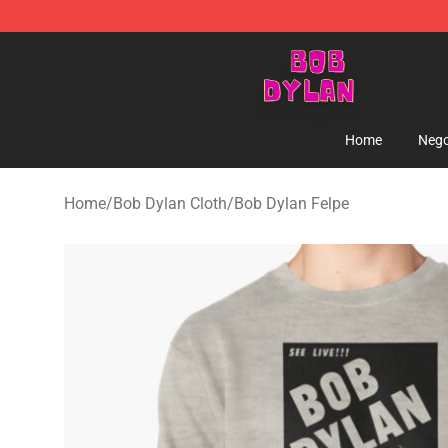
Bob Dylan Store - Official Bob Dylan Merchandise Sho
Home
Nego
Home
/
Bob Dylan Cloth
/
Bob Dylan Felpe