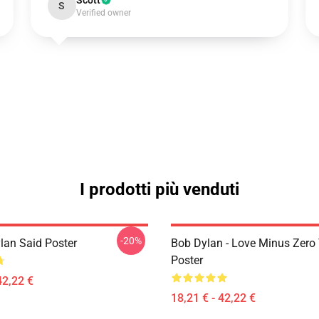
Scott
S
Verified owner
I prodotti più venduti
-20%
lan Said Poster
Bob Dylan - Love Minus Zer
Poster
42,22 €
18,21 € - 42,22 €