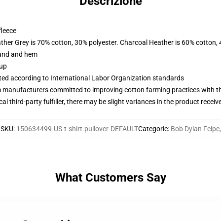
Descrizione
fleece
ather Grey is 70% cotton, 30% polyester. Charcoal Heather is 60% cotton,
band and hem
 up
uated according to International Labor Organization standards
m manufacturers committed to improving cotton farming practices with the
al third-party fulfiller, there may be slight variances in the product receiv
SKU
:
150634499-US-t-shirt-pullover-DEFAULT
Categorie
:
Bob Dylan Felpe
,
What Customers Say