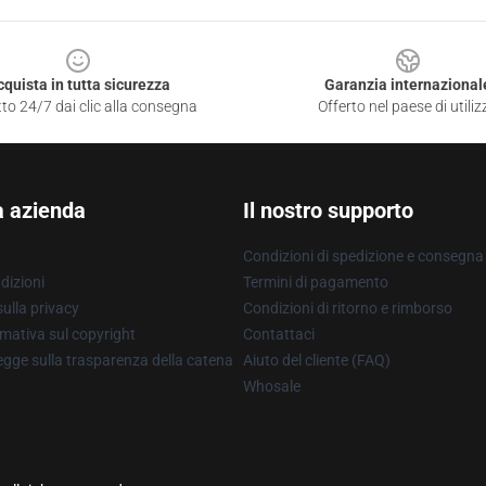
cquista in tutta sicurezza
Garanzia internazional
to 24/7 dai clic alla consegna
Offerto nel paese di utiliz
a azienda
Il nostro supporto
Condizioni di spedizione e consegna
dizioni
Termini di pagamento
ulla privacy
Condizioni di ritorno e rimborso
mativa sul copyright
Contattaci
gge sulla trasparenza della catena
Aiuto del cliente (FAQ)
Whosale