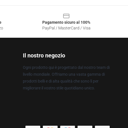
e
Pagamento sicuro al 100%
zo
PayPal / MasterCard / Visa
Il nostro negozio
Ogni prodotto qui è progettato dal nostro team di
livello mondiale. Offriamo una vasta gamma di
prodotti belli e di alta qualità che sono lì per
migliorare il vostro stile quotidiano unico.