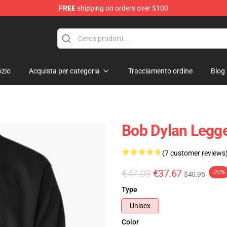
FREE
shipping on orders over $100
p
zio
Acquista per categoria
Tracciamento ordine
Blog
Bob Dylan Legge
(7 customer reviews
€47.09
€37.67
-20%
$40.95
Type
Unisex
Color