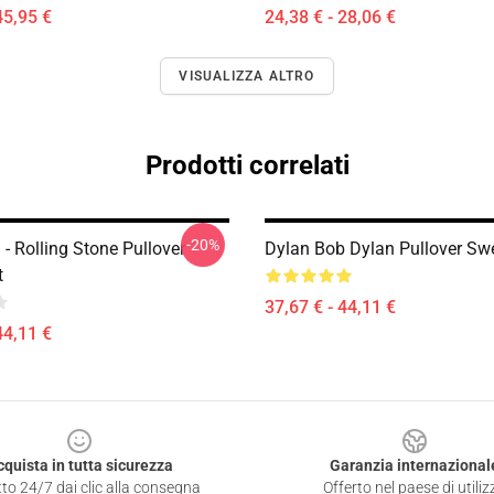
45,95 €
24,38 € - 28,06 €
VISUALIZZA ALTRO
Prodotti correlati
-20%
- Rolling Stone Pullover
Dylan Bob Dylan Pullover Swe
t
37,67 € - 44,11 €
44,11 €
cquista in tutta sicurezza
Garanzia internazional
to 24/7 dai clic alla consegna
Offerto nel paese di utiliz