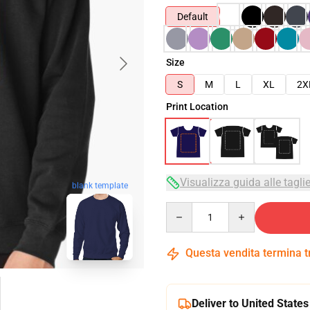
Default
Size
S
M
L
XL
2X
Print Location
Visualizza guida alle tagli
blank template
Quantity
Questa vendita termina 
Deliver to United States