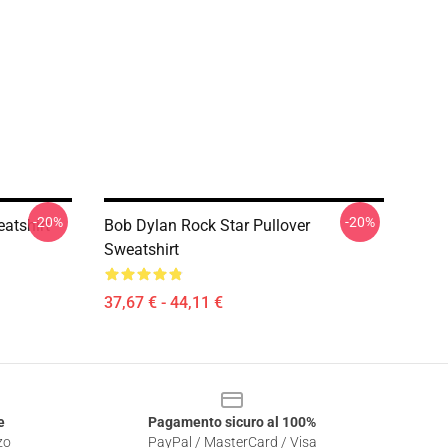
-20%
-20%
atshirt
Bob Dylan Rock Star Pullover
Sweatshirt
37,67 € - 44,11 €
e
Pagamento sicuro al 100%
zo
PayPal / MasterCard / Visa