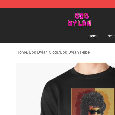
Bob Dylan Store - Official Bob Dylan Merchandise Sho
Home
Nego
Home
/
Bob Dylan Cloth
/
Bob Dylan Felpe