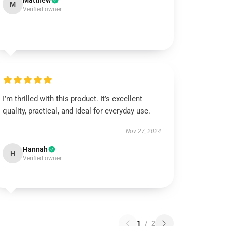
Matthew
M
Verified owner
I’m thrilled with this product. It’s excellent
quality, practical, and ideal for everyday use.
Nov 27, 2024
Hannah
H
Verified owner
1
/
2