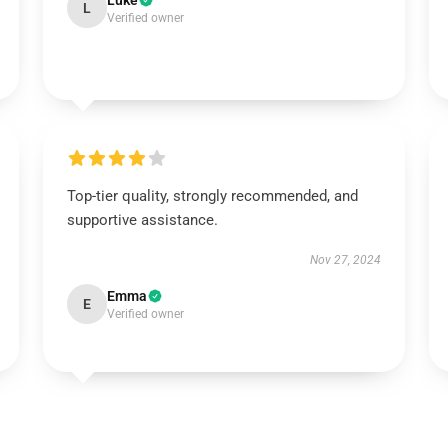
Luke
L
Verified owner
Top-tier quality, strongly recommended, and
supportive assistance.
Nov 27, 2024
Emma
E
Verified owner