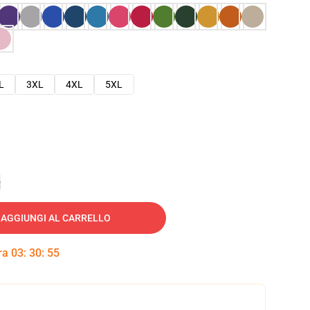
L
3XL
4XL
5XL
e
AGGIUNGI AL CARRELLO
tra
03
:
30
:
54