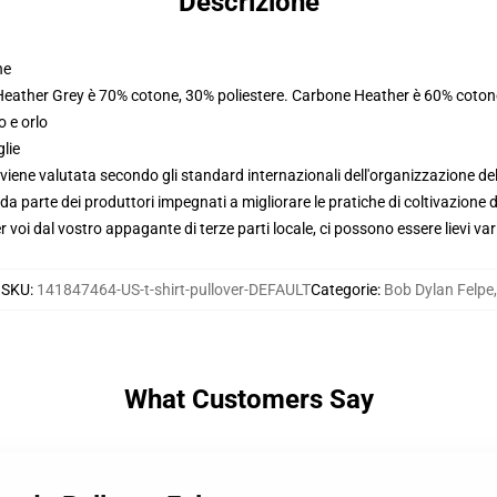
Descrizione
ne
 Heather Grey è 70% cotone, 30% poliestere. Carbone Heather è 60% coton
o e orlo
glie
viene valutata secondo gli standard internazionali dell'organizzazione de
 parte dei produttori impegnati a migliorare le pratiche di coltivazione de
voi dal vostro appagante di terze parti locale, ci possono essere lievi var
SKU
:
141847464-US-t-shirt-pullover-DEFAULT
Categorie
:
Bob Dylan Felpe
,
What Customers Say