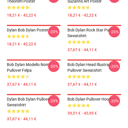
Theorem Poster
Suzanns Art Poster
18,21 € - 42,22 €
18,21 € - 42,22 €
Dylan Bob Dylan Poster
Bob Dylan Rock Star Pullover
-20%
-20%
Sweatshirt
18,21 € - 42,22 €
37,67 € - 44,11 €
Bob Dylan Modello Nome
Bob Dylan Head Illustration
-20%
-20%
Pullover Felpa
Pullover Sweatshirt
37,67 € - 44,11 €
37,67 € - 44,11 €
Dylan Bob Dylan Pullover
Bob Dylan Pullover Hoodie
-20%
-20%
Sweatshirt
39,51 € - 45,95 €
37,67 € - 44,11 €