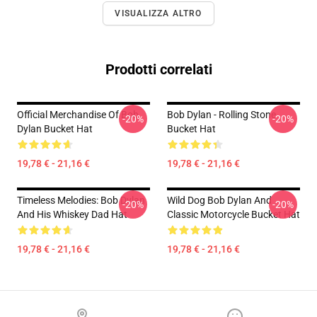
VISUALIZZA ALTRO
Prodotti correlati
Official Merchandise Of Bob
Bob Dylan - Rolling Stone
-20%
-20%
Dylan Bucket Hat
Bucket Hat
19,78 € - 21,16 €
19,78 € - 21,16 €
Timeless Melodies: Bob Dylan
Wild Dog Bob Dylan And
-20%
-20%
And His Whiskey Dad Hat
Classic Motorcycle Bucket Hat
19,78 € - 21,16 €
19,78 € - 21,16 €
Footer