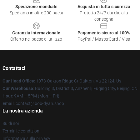
Spedizione mondiale
Acquista in tutta sicurezza
Spediamo in oltre 200 paesi
Protetto 24/7 dai clic alla
consegna
Garanzia internazionale
Pagamento sicuro al 100%
Offerto nel paese di utilizzo
PayPal / MasterCard / Visa
Contattaci
Our Head Office
: 1073 Oakton Ridge Ct Oakton, Va 22124, Us
Our Warehouse
: Building 3, District 3, Anzhenli, Fuqing City, Beijing, CN
Hour
: 9AM – 5PM (Mon – Fri)
Email
: contact@bob-dyan.shop
La nostra azienda
Su di noi
Termini e condizioni
Informativa sulla privacy