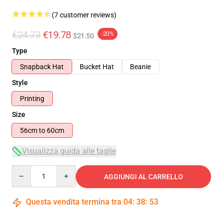
(7 customer reviews)
€24.73
€19.78
-20%
$21.50
Type
Snapback Hat
Bucket Hat
Beanie
Style
Printing
Size
56cm to 60cm
Visualizza guida alle taglie
Quantity
AGGIUNGI AL CARRELLO
Questa vendita termina tra
04
:
38
:
52