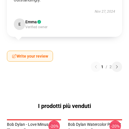
outstandingly.
Nov 27, 2024
Emma
E
Verified owner
Write your review
1
/
2
I prodotti più venduti
Bob Dylan - Love Minus Zero
Bob Dylan Watercolor Portrait
-20%
-20%