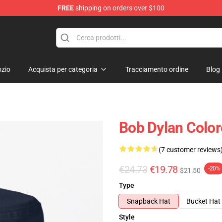
FREE
shipping on orders over $100
p
zio
Acquista per categoria
Tracciamento ordine
Blog
Bob Dylan Color
(7 customer reviews
€24.73
€19.78
-20%
$21.50
Type
Snapback Hat
Bucket Hat
Style