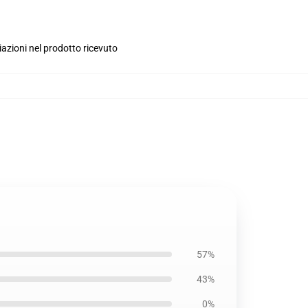
iazioni nel prodotto ricevuto
57%
43%
0%