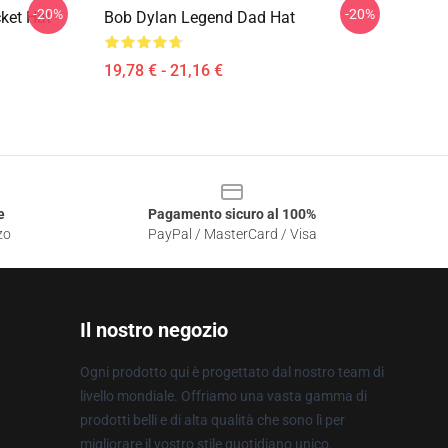
-20%
-20%
ket Hat
Bob Dylan Legend Dad Hat
19,78 € - 21,16 €
e
Pagamento sicuro al 100%
zo
PayPal / MasterCard / Visa
Il nostro negozio
Ogni prodotto qui è progettato dal nostro team di
livello mondiale. Offriamo una vasta gamma di
prodotti belli e di alta qualità che sono lì per
migliorare il vostro stile quotidiano unico.