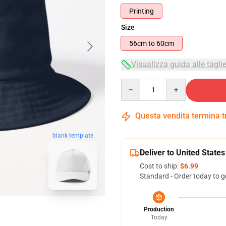
Printing
Size
56cm to 60cm
Visualizza guida alle tagli
Quantity
Questa vendita termina 
blank template
Deliver to United States
Cost to ship:
$6.99
Standard - Order today to g
Production
Today