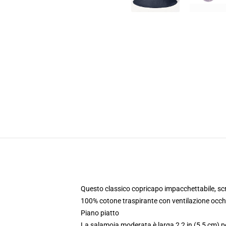
Questo classico copricapo impacchettabile, scru
100% cotone traspirante con ventilazione occhi
Piano piatto
La salamoia moderata è larga 2,2 in (5,5 cm) pe