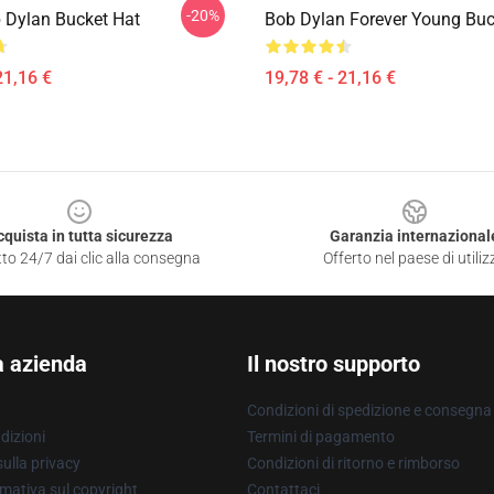
-20%
 Dylan Bucket Hat
Bob Dylan Forever Young Buc
21,16 €
19,78 € - 21,16 €
cquista in tutta sicurezza
Garanzia internazional
to 24/7 dai clic alla consegna
Offerto nel paese di utiliz
a azienda
Il nostro supporto
Condizioni di spedizione e consegna
dizioni
Termini di pagamento
ulla privacy
Condizioni di ritorno e rimborso
mativa sul copyright
Contattaci