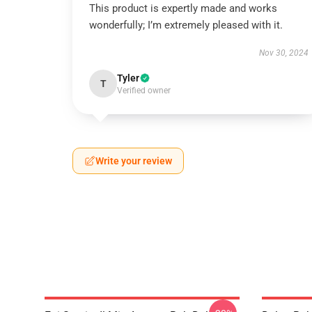
This product is expertly made and works
wonderfully; I’m extremely pleased with it.
Nov 30, 2024
Tyler
T
Verified owner
Write your review