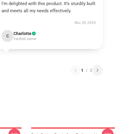
I'm delighted with this product. It’s sturdily built
and meets all my needs effectively.
Nov 28, 2024
Charlotte
C
Verified owner
1
/
2