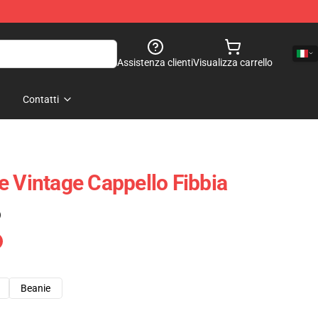
Assistenza clienti
Visualizza carrello
Contatti
e Vintage Cappello Fibbia
)
Beanie