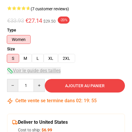
(7 customer reviews)
€33.93
€27.14
-20%
$29.50
Type
Women
Size
S
M
L
XL
2XL
Voir le guide des tailles
Quantity
AJOUTER AU PANIER
Cette vente se termine dans
02
:
19
:
54
Deliver to United States
Cost to ship:
$6.99