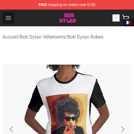
FREE
shipping on orders over $100
Bob Dylan Store - Official Bob Dylan Merchandise Shop
Open menu
Accueil
/
Bob Dylan Vêtements
/
Bob Dylan Robes