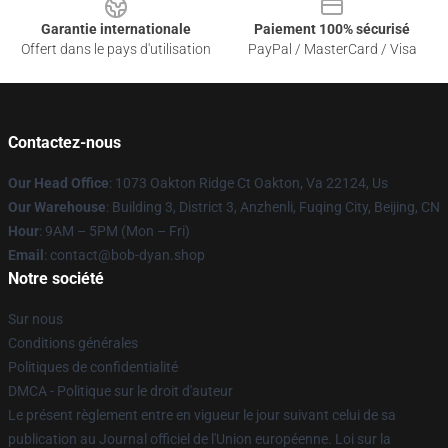
Garantie internationale
Paiement 100% sécurisé
Offert dans le pays d'utilisation
PayPal / MasterCard / Visa
Contactez-nous
Our Head Office
: 1073 Oakton Ridge Ct Oakton, Va 22124, Us
Our Warehouse
: Building 3, District 3, Anzhenli, Fuqing City, Beijing, CN
Hour
: 9AM – 5PM (Mon – Fri)
Email
: contact@bob-dyan.shop
Notre société
Sur nous
Conditions générales
Politiques de confidentialité
DMCA - Politique sur le droit d'auteur
Le présent règlement entre en vigueur le jour suivant celui de sa
publication au Journal officiel de l'Union européenne. Loi sur la