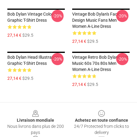
Bob Dylan Vintage Color
Vintage Bob Dylan's Face
-20%
-20%
Graphic T-Shirt Dress
Design Music Fans Men
Women A-Line Dress
27,14 €
$29.5
27,14 €
$29.5
Bob Dylan Head Illustration
Vintage Retro Bob Dylan's Gift
-20%
-20%
Graphic T-Shirt Dress
Music 60s 70s 80s Men
Women A-Line Dress
27,14 €
$29.5
27,14 €
$29.5
Footer
Livraison mondiale
Achetez en toute confiance
Nous livrons dans plus de 200
24/7 Protected from clicks to
pays
delivery