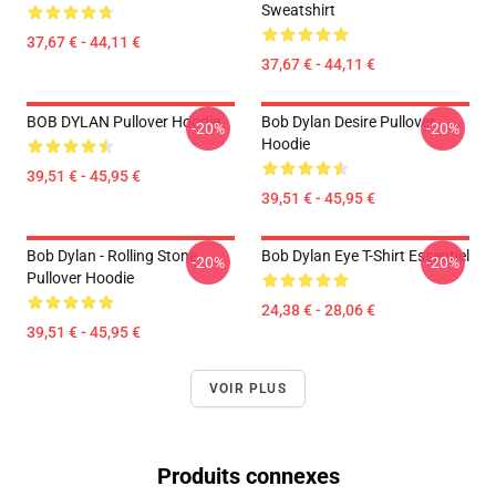
Sweatshirt
37,67 € - 44,11 €
37,67 € - 44,11 €
BOB DYLAN Pullover Hoodie
Bob Dylan Desire Pullover
-20%
-20%
Hoodie
39,51 € - 45,95 €
39,51 € - 45,95 €
Bob Dylan - Rolling Stone
Bob Dylan Eye T-Shirt Essentiel
-20%
-20%
Pullover Hoodie
24,38 € - 28,06 €
39,51 € - 45,95 €
VOIR PLUS
Produits connexes