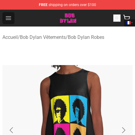
FREE
shipping on orders over $100
Bob Dylan Store - Official Bob Dylan Merchandise Shop
Open menu
Accueil
/
Bob Dylan Vêtements
/
Bob Dylan Robes