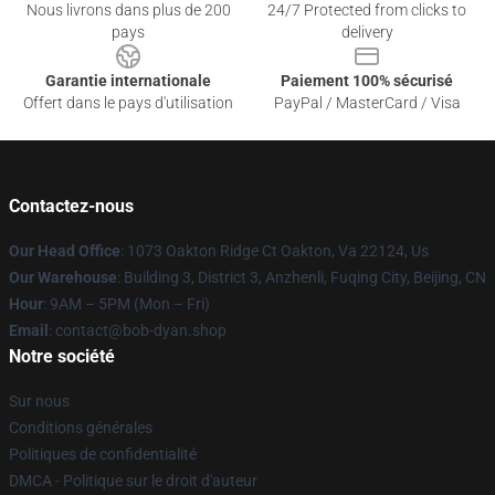
Nous livrons dans plus de 200
24/7 Protected from clicks to
pays
delivery
Garantie internationale
Paiement 100% sécurisé
Offert dans le pays d'utilisation
PayPal / MasterCard / Visa
Contactez-nous
Our Head Office
: 1073 Oakton Ridge Ct Oakton, Va 22124, Us
Our Warehouse
: Building 3, District 3, Anzhenli, Fuqing City, Beijing, CN
Hour
: 9AM – 5PM (Mon – Fri)
Email
: contact@bob-dyan.shop
Notre société
Sur nous
Conditions générales
Politiques de confidentialité
DMCA - Politique sur le droit d'auteur