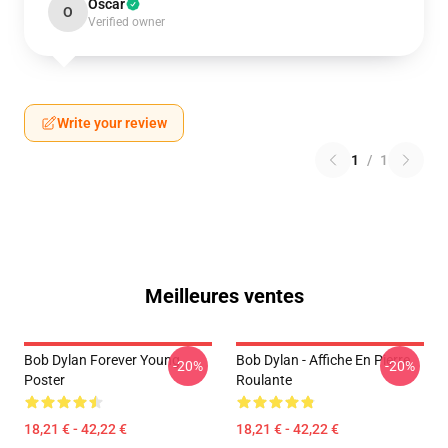
Oscar
O
Verified owner
Write your review
1
/
1
Meilleures ventes
Bob Dylan Forever Young
Bob Dylan - Affiche En Pierre
-20%
-20%
Poster
Roulante
18,21 € - 42,22 €
18,21 € - 42,22 €