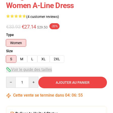
Women A-Line Dress
(4 customer reviews)
€33.93
€27.14
-20%
$29.50
Type
Women
Size
S
M
L
XL
2XL
Voir le guide des tailles
Quantity
AJOUTER AU PANIER
Cette vente se termine dans
04
:
06
:
54