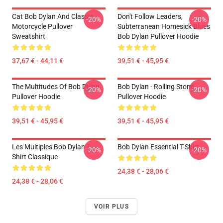
Cat Bob Dylan And Classic
Don't Follow Leaders,
-20%
-20%
Motorcycle Pullover
Subterranean Homesick Blues
Sweatshirt
Bob Dylan Pullover Hoodie
37,67 € - 44,11 €
39,51 € - 45,95 €
The Multitudes Of Bob Dylan
Bob Dylan - Rolling Stone
-20%
-20%
Pullover Hoodie
Pullover Hoodie
39,51 € - 45,95 €
39,51 € - 45,95 €
Les Multiples Bob Dylan T-
Bob Dylan Essential T-Shirt
-20%
-20%
Shirt Classique
24,38 € - 28,06 €
24,38 € - 28,06 €
VOIR PLUS