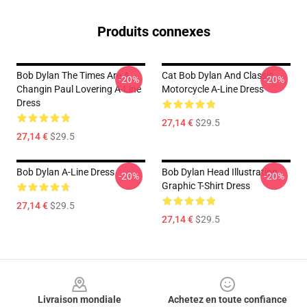
Produits connexes
Bob Dylan The Times Are A
Cat Bob Dylan And Classic
-20%
-20%
Changin Paul Lovering A-Line
Motorcycle A-Line Dress
Dress
27,14 €
$29.5
27,14 €
$29.5
Bob Dylan A-Line Dress
Bob Dylan Head Illustration
-20%
-20%
Graphic T-Shirt Dress
27,14 €
$29.5
27,14 €
$29.5
Footer
Livraison mondiale
Achetez en toute confiance