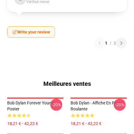
Verified owner
Write your review
1
/
2
Meilleures ventes
Bob Dylan Forever Young
Bob Dylan - Affiche En Pierre
-20%
-20%
Poster
Roulante
18,21 € - 42,22 €
18,21 € - 42,22 €