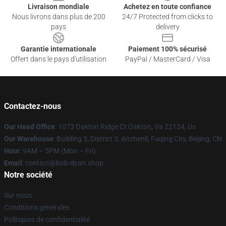
Livraison mondiale
Achetez en toute confiance
Nous livrons dans plus de 200
24/7 Protected from clicks to
pays
delivery
Garantie internationale
Paiement 100% sécurisé
Offert dans le pays d'utilisation
PayPal / MasterCard / Visa
Contactez-nous
Our Head Office
: 1073 Oakton Ridge Ct Oakton, Va 22124, Us
Our Warehouse
: Building 3, District 3, Anzhenli, Fuqing City, Beijing, CN
Hour
: 9AM – 5PM (Mon – Fri)
Email
: contact@bob-dyan.shop
Notre société
Sur nous
Conditions générales
Politiques de confidentialité