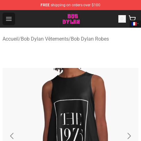
FREE
shipping on orders over $100
Bob Dylan Store - Official Bob Dylan Merchandise Shop
Open menu
Accueil
/
Bob Dylan Vêtements
/
Bob Dylan Robes