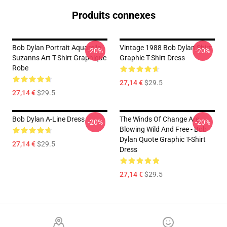
Produits connexes
Bob Dylan Portrait Aquarelle
Vintage 1988 Bob Dylan Shirt
-20%
-20%
Suzanns Art T-Shirt Graphique
Graphic T-Shirt Dress
Robe
27,14 €
$29.5
27,14 €
$29.5
Bob Dylan A-Line Dress
The Winds Of Change Are
-20%
-20%
Blowing Wild And Free - Bob
Dylan Quote Graphic T-Shirt
27,14 €
$29.5
Dress
27,14 €
$29.5
Footer