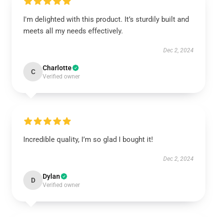
I'm delighted with this product. It’s sturdily built and
meets all my needs effectively.
Dec 2, 2024
Charlotte
C
Verified owner
Incredible quality, I’m so glad I bought it!
Dec 2, 2024
Dylan
D
Verified owner