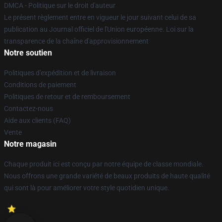
DMCA - Politique sur le droit d'auteur
Le présent règlement entre en vigueur le jour suivant celui de sa
publication au Journal officiel de l'Union européenne. Loi sur la
transparence de la chaîne d'approvisionnement
Notre soutien
Politiques d'expédition et de livraison
Conditions de paiement
Politiques de retour et de remboursement
Contactez-nous
Aide aux clients (FAQ)
Vente
Notre magasin
Chaque produit ici est conçu par notre équipe de classe mondiale.
Nous offrons une grande variété de beaux produits de haute qualité
qui sont là pour améliorer votre style quotidien unique.