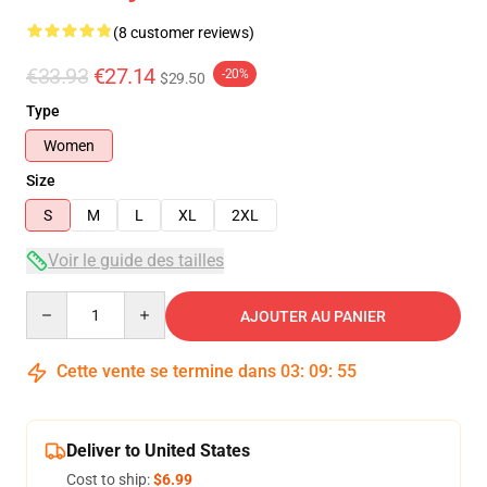
(8 customer reviews)
€33.93
€27.14
-20%
$29.50
Type
Women
Size
S
M
L
XL
2XL
Voir le guide des tailles
Quantity
AJOUTER AU PANIER
Cette vente se termine dans
03
:
09
:
54
Deliver to United States
Cost to ship:
$6.99