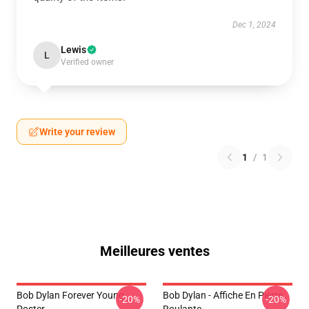
Dec 1, 2024
Lewis
L
Verified owner
Write your review
1
/
1
Meilleures ventes
Bob Dylan Forever Young
Bob Dylan - Affiche En Pierre
-20%
-20%