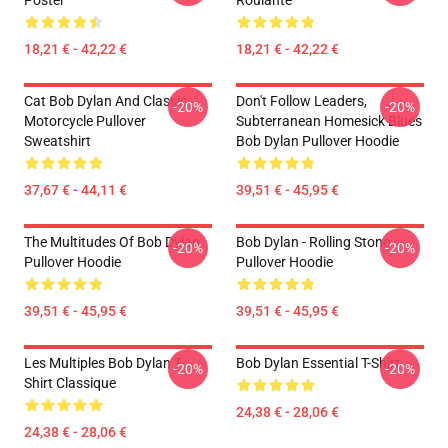
Poster
Roulante
18,21 € - 42,22 €
18,21 € - 42,22 €
Cat Bob Dylan And Classic
Don't Follow Leaders,
-20%
-20%
Motorcycle Pullover
Subterranean Homesick Blues
Sweatshirt
Bob Dylan Pullover Hoodie
37,67 € - 44,11 €
39,51 € - 45,95 €
The Multitudes Of Bob Dylan
Bob Dylan - Rolling Stone
-20%
-20%
Pullover Hoodie
Pullover Hoodie
39,51 € - 45,95 €
39,51 € - 45,95 €
Les Multiples Bob Dylan T-
Bob Dylan Essential T-Shirt
-20%
-20%
Shirt Classique
24,38 € - 28,06 €
24,38 € - 28,06 €