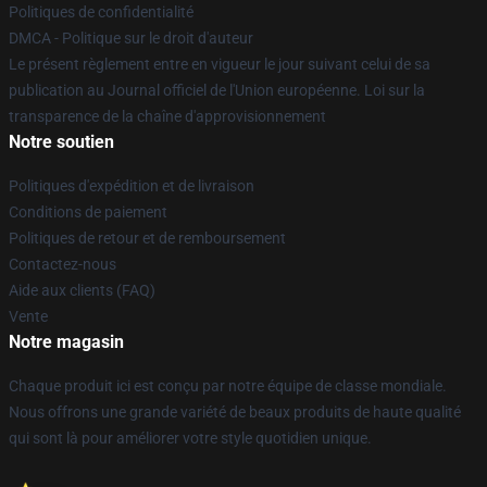
Politiques de confidentialité
DMCA - Politique sur le droit d'auteur
Le présent règlement entre en vigueur le jour suivant celui de sa
publication au Journal officiel de l'Union européenne. Loi sur la
transparence de la chaîne d'approvisionnement
Notre soutien
Politiques d'expédition et de livraison
Conditions de paiement
Politiques de retour et de remboursement
Contactez-nous
Aide aux clients (FAQ)
Vente
Notre magasin
Chaque produit ici est conçu par notre équipe de classe mondiale.
Nous offrons une grande variété de beaux produits de haute qualité
qui sont là pour améliorer votre style quotidien unique.