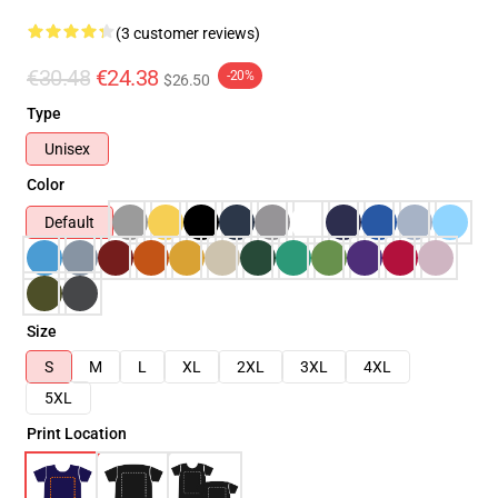
(3 customer reviews)
€30.48
€24.38
-20%
$26.50
Type
Unisex
Color
Default
Size
S
M
L
XL
2XL
3XL
4XL
5XL
Print Location