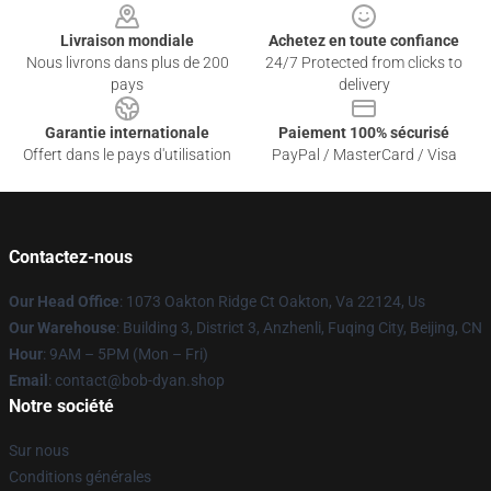
Livraison mondiale
Achetez en toute confiance
Nous livrons dans plus de 200
24/7 Protected from clicks to
pays
delivery
Garantie internationale
Paiement 100% sécurisé
Offert dans le pays d'utilisation
PayPal / MasterCard / Visa
Contactez-nous
Our Head Office
: 1073 Oakton Ridge Ct Oakton, Va 22124, Us
Our Warehouse
: Building 3, District 3, Anzhenli, Fuqing City, Beijing, CN
Hour
: 9AM – 5PM (Mon – Fri)
Email
: contact@bob-dyan.shop
Notre société
Sur nous
Conditions générales