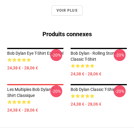
VOIR PLUS
Produits connexes
Bob Dylan Eye T-Shirt Essentiel
Bob Dylan - Rolling Stone
-20%
-20%
Classic T-Shirt
24,38 € - 28,06 €
24,38 € - 28,06 €
Les Multiples Bob Dylan T-
Bob Dylan Classic T-Shirt
-20%
-20%
Shirt Classique
24,38 € - 28,06 €
24,38 € - 28,06 €
Footer