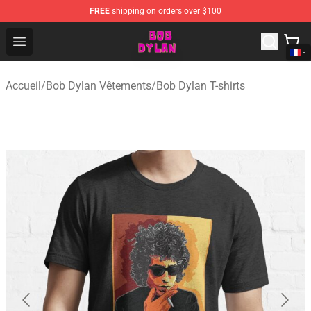
FREE
shipping on orders over $100
Bob Dylan Store - Official Bob Dylan Merchandise Shop
Open menu
Accueil
/
Bob Dylan Vêtements
/
Bob Dylan T-shirts