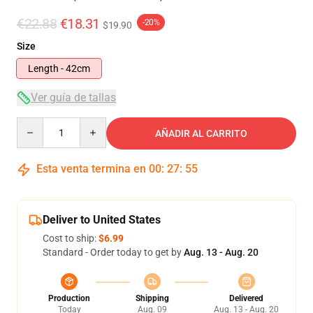
€22.88
€18.31
-20%
$19.90
Size
Length - 42cm
Ver guía de tallas
Quantity
AÑADIR AL CARRITO
Esta venta termina en
00
:
27
:
54
Deliver to United States
Cost to ship:
$6.99
Standard - Order today to get by
Aug. 13 - Aug. 20
Production
Shipping
Delivered
Today
Aug. 09
Aug. 13 - Aug. 20