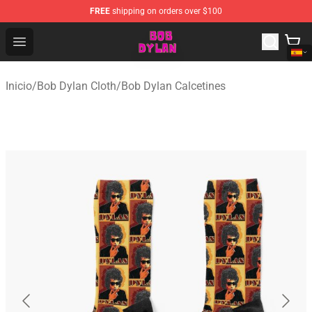
FREE
shipping on orders over $100
Bob Dylan Store - Official Bob Dylan Merchandise Shop
Open menu
Inicio
/
Bob Dylan Cloth
/
Bob Dylan Calcetines