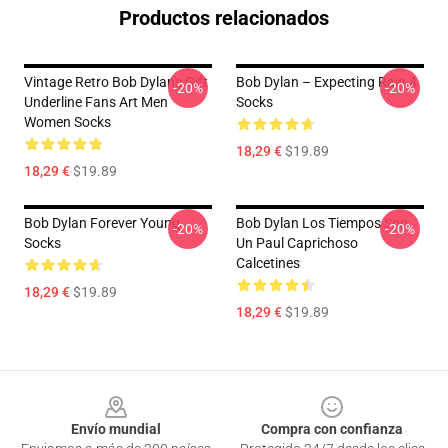
Productos relacionados
Vintage Retro Bob Dylan's Gift
Bob Dylan – Expecting Rain 4
-20%
-20%
Underline Fans Art Men
Socks
Women Socks
18,29 €
$19.89
18,29 €
$19.89
Bob Dylan Forever Young
Bob Dylan Los Tiempos Son
-20%
-20%
Socks
Un Paul Caprichoso
Calcetines
18,29 €
$19.89
18,29 €
$19.89
Footer
Envío mundial
Compra con confianza