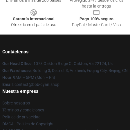
Enviamos a más de 200 países
Protegido 24/7 desde los clics
hasta la entrega
Garantía internacional
Pago 100% seguro
Ofrecido en el país de uso
PayPal / MasterCard / Visa
Contáctenos
Our Head Office
: 1073 Oakton Ridge Ct Oakton, Va 22124, Us
Our Warehouse
: Building 3, District 3, Anzhenli, Fuqing City, Beijing, CN
Hour
: 9AM – 5PM (Mon – Fri)
Email
: contact@bob-dyan.shop
Nuestra empresa
Sobre nosotros
Términos y condiciones
Política de privacidad
DMCA - Política de Copyright