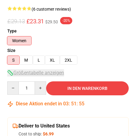
(6 customer reviews)
£29.13
£23.31
-20%
$29.50
Type
Women
Size
S
M
L
XL
2XL
Größentabelle anzeigen
Quantity
IN DEN WARENKORB
Diese Aktion endet in
03
:
51
:
54
Deliver to United States
Cost to ship:
$6.99