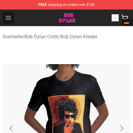
FREE
shipping on orders over $100
Bob Dylan Store - Official Bob Dylan Merchandise Shop
Open menu
Startseite
/
Bob Dylan Cloth
/
Bob Dylan Kleider