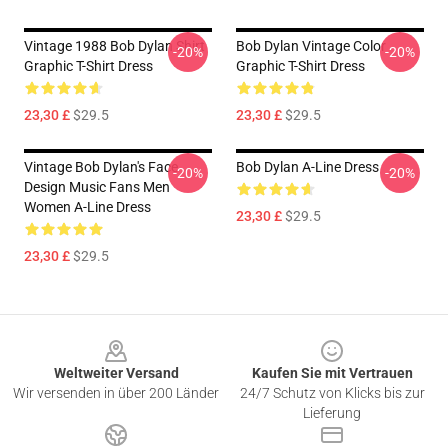
Vintage 1988 Bob Dylan Shirt
Bob Dylan Vintage Color
-20%
-20%
Graphic T-Shirt Dress
Graphic T-Shirt Dress
23,30 £
$29.5
23,30 £
$29.5
Vintage Bob Dylan's Face
Bob Dylan A-Line Dress
-20%
-20%
Design Music Fans Men
Women A-Line Dress
23,30 £
$29.5
23,30 £
$29.5
Footer
Weltweiter Versand
Kaufen Sie mit Vertrauen
Wir versenden in über 200 Länder
24/7 Schutz von Klicks bis zur
Lieferung