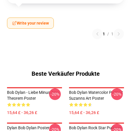
Write your review
1
/
1
Beste Verkäufer Produkte
Bob Dylan - Liebe Minus Zero
Bob Dylan Watercolor Portrait
-20%
-20%
Theorem Poster
Suzanns Art Poster
15,64 £ - 36,26 £
15,64 £ - 36,26 £
Dylan Bob Dylan Poster
Bob Dylan Rock Star Pullover
-20%
-20%