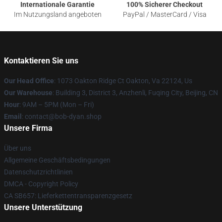
Internationale Garantie
100% Sicherer Checkout
Im Nutzungsland angeboten
PayPal / MasterCard / Visa
Kontaktieren Sie uns
Our Head Office
: 1073 Oakton Ridge Ct Oakton, Va 22124, Us
Our Warehouse
: Building 3, District 3, Anzhenli, Fuqing City, Beijing, CN
Hour
: 9AM – 5PM (Mon – Fri)
Email
: contact@bob-dyan.shop
Unsere Firma
Über uns
Allgemeine Geschäftsbedingungen
Datenschutzrichtlinien
DMCA - Copyright Policy
CA SB657: Lieferkettentransparenzgesetz
Unsere Unterstützung