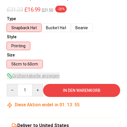
£21.23
£16.99
-20%
$21.50
Type
Snapback Hat
Bucket Hat
Beanie
Style
Printing
Size
56cm to 60cm
Größentabelle anzeigen
Quantity
IN DEN WARENKORB
Diese Aktion endet in
01
:
13
:
55
Deliver to United States