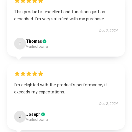
This product is excellent and functions just as
described. I'm very satisfied with my purchase.
Dec 7, 2024
Thomas
T
Verified owner
I’m delighted with the product’s performance; it
exceeds my expectations.
Dec 2, 2024
Joseph
J
Verified owner