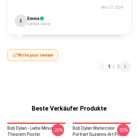
Nov 27, 2024
Emma
E
Verified owner
Write your review
1
/
2
Beste Verkäufer Produkte
Bob Dylan - Liebe Minus Zero
Bob Dylan Watercolor
-20%
-20%
Theorem Poster
Portrait Suzanns Art Poster