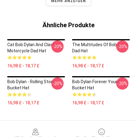
MEHR ANZEIGEN
Ähnliche Produkte
Cat Bob Dylan And Classic
The Multitudes Of Bob Dylan
-20%
-20%
Motorcycle Dad Hat
Dad Hat
16,98 £ - 18,17 £
16,98 £ - 18,17 £
Bob Dylan - Rolling Stone
Bob Dylan Forever Young
-20%
-20%
Bucket Hat
Bucket Hat
16,98 £ - 18,17 £
16,98 £ - 18,17 £
Footer