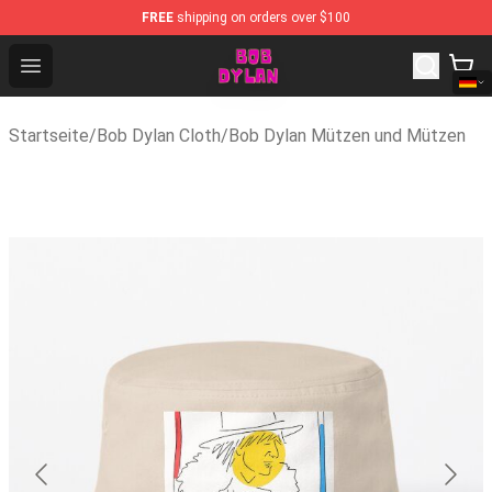
FREE
shipping on orders over $100
Bob Dylan Store - Official Bob Dylan Merchandise Shop
Open menu
Startseite
/
Bob Dylan Cloth
/
Bob Dylan Mützen und Mützen