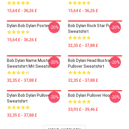
15,64 £ - 36,26 £
15,64 £ - 36,26 £
Dylan Bob Dylan Poster
Bob Dylan Rock Star Pullover
-20%
-20%
Sweatshirt
15,64 £ - 36,26 £
32,35 £ - 37,88 £
Bob Dylan Name Muster
Bob Dylan Head Illustration
-20%
-20%
Sweatshirt Mit Sweatshirt
Pullover Sweatshirt
32,35 £ - 37,88 £
32,35 £ - 37,88 £
Dylan Bob Dylan Pullover
Bob Dylan Pullover Hoodie
-20%
-20%
Sweatshirt
33,93 £ - 39,46 £
32,35 £ - 37,88 £