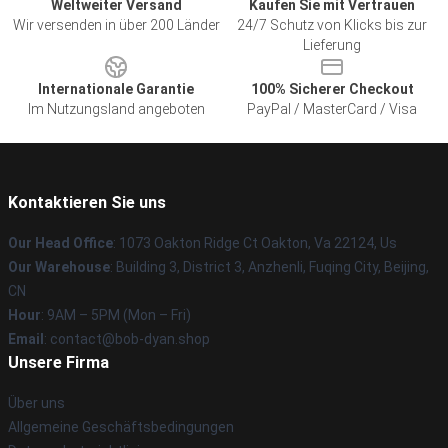
Weltweiter Versand
Kaufen Sie mit Vertrauen
Wir versenden in über 200 Länder
24/7 Schutz von Klicks bis zur
Lieferung
Internationale Garantie
100% Sicherer Checkout
Im Nutzungsland angeboten
PayPal / MasterCard / Visa
Kontaktieren Sie uns
Our Head Office
: 1073 Oakton Ridge Ct Oakton, Va 22124, Us
Our Warehouse
: Building 3, District 3, Anzhenli, Fuqing City, Beijing,
CN
Hour
: 9AM – 5PM (Mon – Fri)
Email
: contact@bob-dyan.shop
Unsere Firma
Über uns
Allgemeine Geschäftsbedingungen