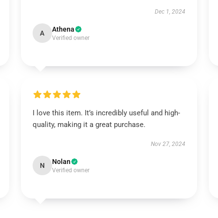
Dec 1, 2024
Athena
A
Verified owner
I love this item. It’s incredibly useful and high-
quality, making it a great purchase.
Nov 27, 2024
Nolan
N
Verified owner