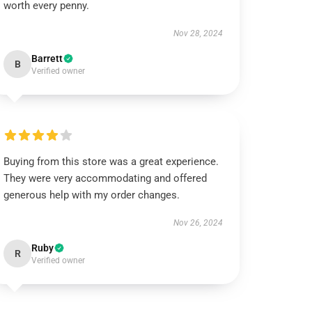
worth every penny.
Nov 28, 2024
Barrett
B
Verified owner
Buying from this store was a great experience.
They were very accommodating and offered
generous help with my order changes.
Nov 26, 2024
Ruby
R
Verified owner