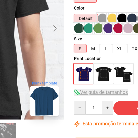
Color
Default
Size
S
M
L
XL
2X
Print Location
blank template
Ver guia de tamanhos
Quantity
Esta promoção termina