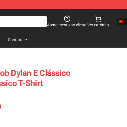
Atendimento ao cliente
Ver carrinho
Contato
b Dylan E Clássico
sico T-Shirt
)