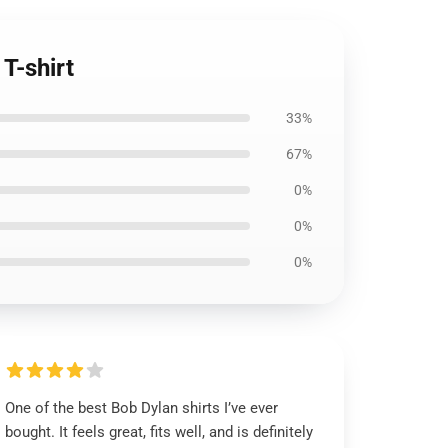
T-shirt
33%
67%
0%
0%
0%
One of the best Bob Dylan shirts I’ve ever
bought. It feels great, fits well, and is definitely