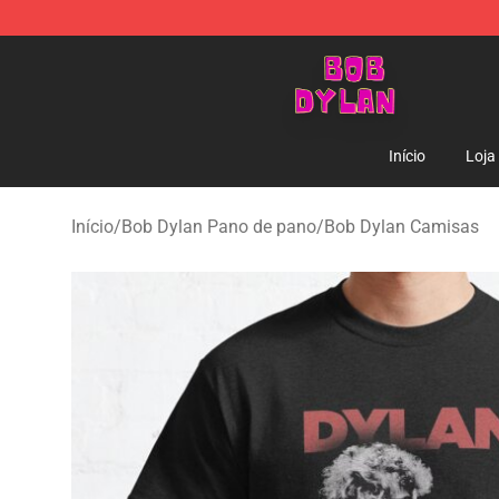
Bob Dylan Store - Official Bob Dylan Merchandise Sho
Início
Loja
Início
/
Bob Dylan Pano de pano
/
Bob Dylan Camisas