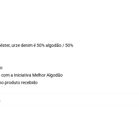
éster, urze denim é 50% algodão / 50%
ho
 com a Iniciativa Melhor Algodão
 no produto recebido
,