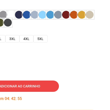
L
3XL
4XL
5XL
ADICIONAR AO CARRINHO
 em
04
:
42
:
54