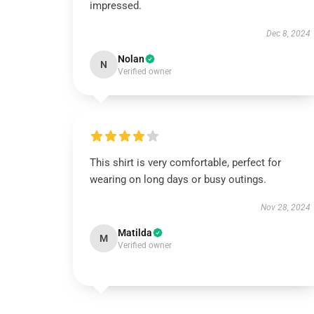
impressed.
Dec 8, 2024
Nolan
N
Verified owner
This shirt is very comfortable, perfect for
wearing on long days or busy outings.
Nov 28, 2024
Matilda
M
Verified owner