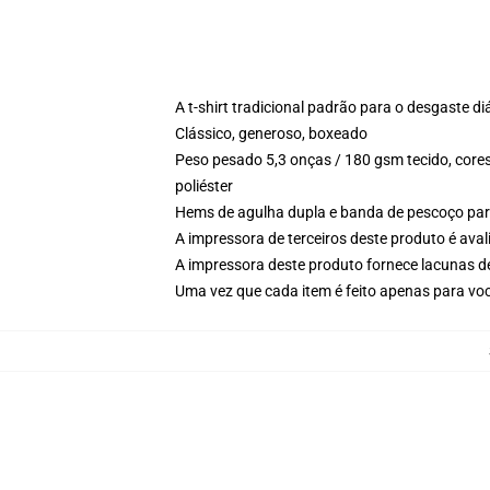
A t-shirt tradicional padrão para o desgaste di
Clássico, generoso, boxeado
Peso pesado 5,3 onças / 180 gsm tecido, cores
poliéster
Hems de agulha dupla e banda de pescoço par
A impressora de terceiros deste produto é av
A impressora deste produto fornece lacunas d
Uma vez que cada item é feito apenas para você