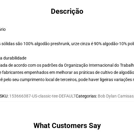
Descrição
ário
 sólidas são 100% algodão preshrunk, urze cinza é 90% algodão-10% poli
a durabilidade
aliada de acordo com os padrões da Organização Internacional do Trabal
e fabricantes empenhados em melhorar as práticas de cultivo de algodão
 pelo seu cumprimento local de terceiros, pode haver ligeiras variações
SKU
:
153666387-US-classic-tee-DEFAULT
Categorias
:
Bob Dylan Camisas
What Customers Say