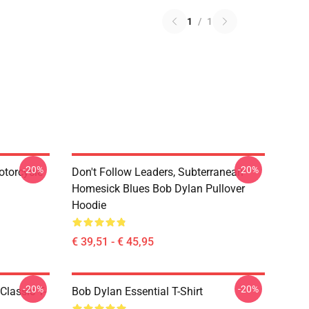
1
/
1
-20%
-20%
otorcycle
Don't Follow Leaders, Subterranean
Homesick Blues Bob Dylan Pullover
Hoodie
€ 39,51 - € 45,95
-20%
-20%
Classic T-
Bob Dylan Essential T-Shirt