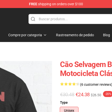
FREE
shipping on orders over $100
p
Compre por categoria
Rastreamento de pedido
Blog
Cão Selvagem Bo
Motocicleta Clás
(6 customer reviews
€30.48
€24.38
-20%
$26.50
Type
Unisex