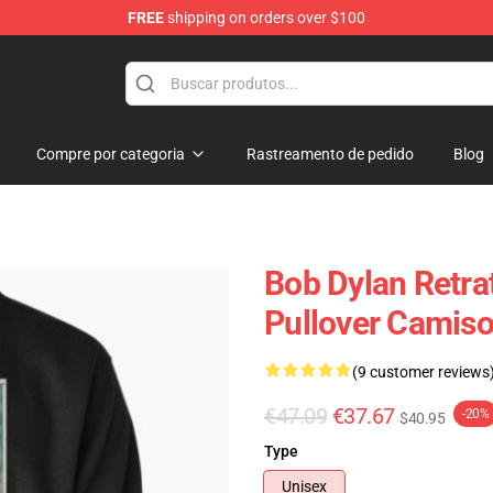
FREE
shipping on orders over $100
p
Compre por categoria
Rastreamento de pedido
Blog
Bob Dylan Retra
Pullover Camiso
(9 customer reviews
€47.09
€37.67
-20%
$40.95
Type
Unisex