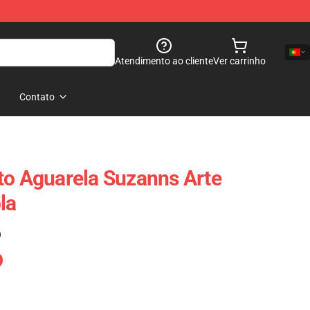
Atendimento ao cliente
Ver carrinho
Contato
to Aguarela Suzanns Arte
la
)