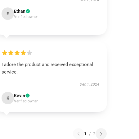
Dec 2, 2024
Ethan
E
Verified owner
I adore the product and received exceptional
service.
Dec 1, 2024
Kevin
K
Verified owner
1
/
2