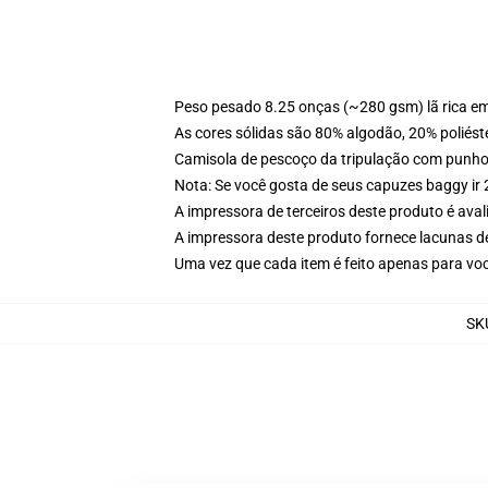
Peso pesado 8.25 onças (~280 gsm) lã rica e
As cores sólidas são 80% algodão, 20% poliést
Camisola de pescoço da tripulação com punho
Nota: Se você gosta de seus capuzes baggy ir
A impressora de terceiros deste produto é av
A impressora deste produto fornece lacunas d
Uma vez que cada item é feito apenas para você
SK