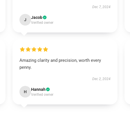
Dec 7, 2024
Jacob
J
Verified owner
Amazing clarity and precision, worth every
penny.
Dec 2, 2024
Hannah
H
Verified owner