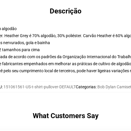
Descrição
m algodão
er. Heather Grey é 70% algodão, 30% poliéster. Carvão Heather é 60% alg
s nervurados, gola e bainha
 2 tamanhos para cima
aliada de acordo com os padrões da Organização Internacional do Trabal
e fabricantes empenhados em melhorar as práticas de cultivo de algodão
 pelo seu cumprimento local de terceiros, pode haver ligeiras variações
U
:
151061561-US-t-shirt-pullover-DEFAULT
Categorias
:
Bob Dylan Camise
What Customers Say