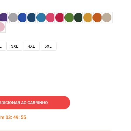
L
3XL
4XL
5XL
ADICIONAR AO CARRINHO
 em
03
:
49
:
54