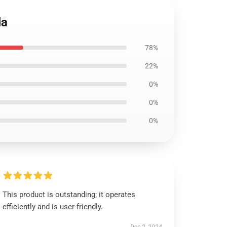
la
78%
22%
0%
0%
0%
This product is outstanding; it operates
efficiently and is user-friendly.