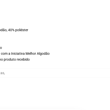
odão, 40% poliéster
ho
 com a Iniciativa Melhor Algodão
 no produto recebido
tas
,