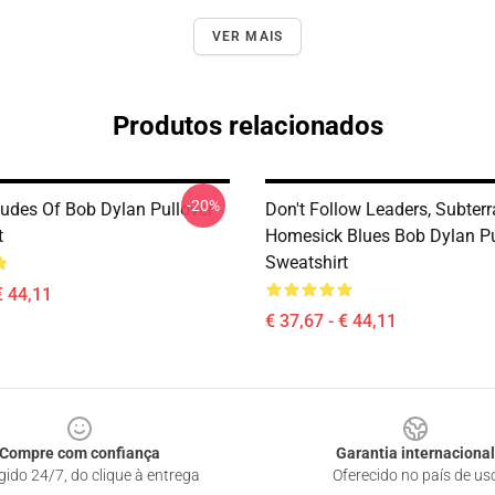
VER MAIS
Produtos relacionados
-20%
tudes Of Bob Dylan Pullover
Don't Follow Leaders, Subter
t
Homesick Blues Bob Dylan Pu
Sweatshirt
€ 44,11
€ 37,67 - € 44,11
Compre com confiança
Garantia internacional
gido 24/7, do clique à entrega
Oferecido no país de us