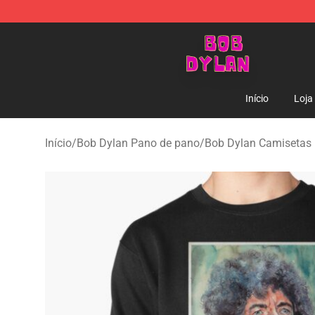
Bob Dylan Store - Official Bob Dylan Merchandise Sho
Início
Loja
Início
/
Bob Dylan Pano de pano
/
Bob Dylan Camisetas