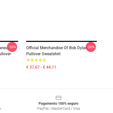
-20%
-20%
ranean
Official Merchandise Of Bob Dylan
llover
Pullover Sweatshirt
€ 37,67 - € 44,11
Pagamento 100% seguro
o
PayPal / MasterCard / Visa