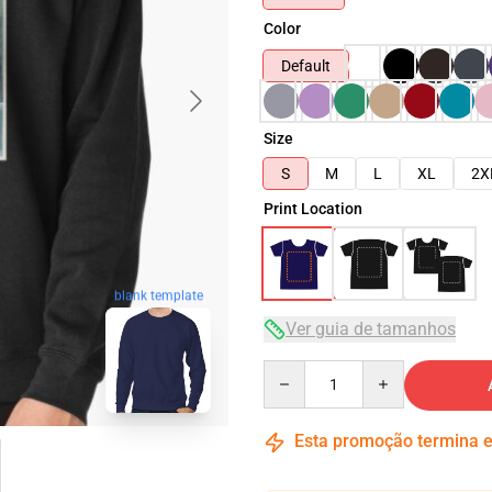
Color
Default
Size
S
M
L
XL
2X
Print Location
blank template
Ver guia de tamanhos
Quantity
Esta promoção termina