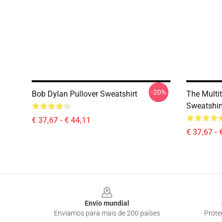
-20%
Bob Dylan Pullover Sweatshirt
The Multi
Sweatshir
€ 37,67 - € 44,11
€ 37,67 - 
Footer
Envio mundial
Enviamos para mais de 200 países
Prote