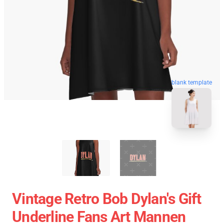
blank template
Vintage Retro Bob Dylan's Gift
Underline Fans Art Mannen