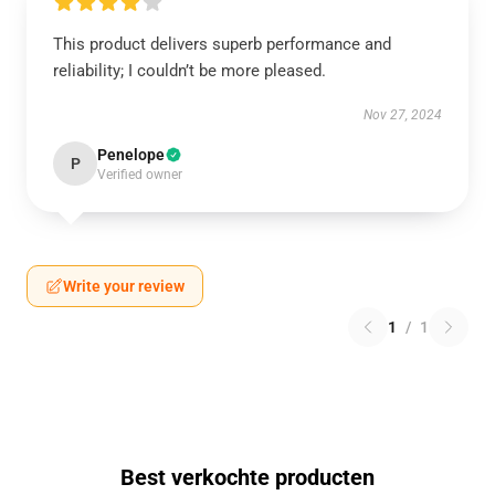
This product delivers superb performance and
reliability; I couldn’t be more pleased.
Nov 27, 2024
Penelope
P
Verified owner
Write your review
1
/
1
Best verkochte producten