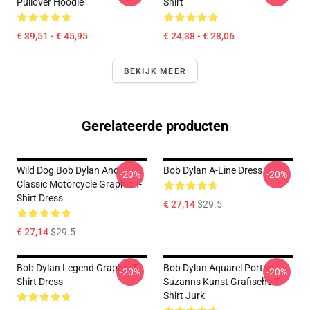
Pullover Hoodie
Shirt
€ 39,51 - € 45,95
€ 24,38 - € 28,06
BEKIJK MEER
Gerelateerde producten
Wild Dog Bob Dylan And
Bob Dylan A-Line Dress
-20%
-20%
Classic Motorcycle Graphic T-
Shirt Dress
€ 27,14
$29.5
€ 27,14
$29.5
Bob Dylan Legend Graphic T-
Bob Dylan Aquarel Portret
-20%
-20%
Shirt Dress
Suzanns Kunst Grafische T-
Shirt Jurk