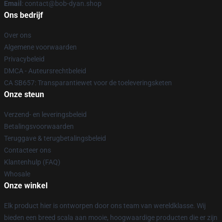
Email
: contact@bob-dyan.shop
Ons bedrijf
Over ons
Algemene voorwaarden
Privacybeleid
DMCA - Auteursrechtbeleid
CA SB657: Transparantiewet voor de toeleveringsketen
Onze steun
Verzend- en leveringsbeleid
Betalingsvoorwaarden
Teruggave & terugbetalingsbeleid
Contacteer ons
Klantenhulp (FAQ)
Whosale
Onze winkel
Elk product hier is ontworpen door ons team van wereldklasse. Wij
bieden een breed scala aan mooie, hoogwaardige producten die er zijn