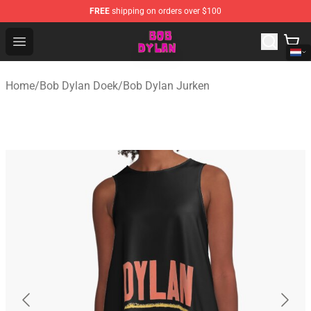
FREE
shipping on orders over $100
Bob Dylan Store - Official Bob Dylan Merchandise Shop
Open menu
Home
/
Bob Dylan Doek
/
Bob Dylan Jurken