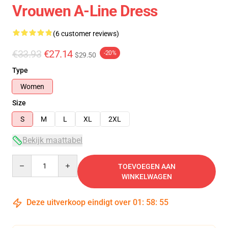
Vrouwen A-Line Dress
(6 customer reviews)
€33.93
€27.14
-20%
$29.50
Type
Women
Size
S
M
L
XL
2XL
Bekijk maattabel
Quantity
TOEVOEGEN AAN
WINKELWAGEN
Deze uitverkoop eindigt over
01
:
58
:
54