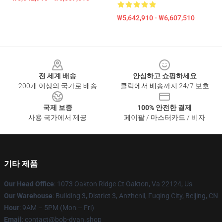
₩5,642,910 - ₩6,607,510
Footer
전 세계 배송
안심하고 쇼핑하세요
200개 이상의 국가로 배송
클릭에서 배송까지 24/7 보호
국제 보증
100% 안전한 결제
사용 국가에서 제공
페이팔 / 마스터카드 / 비자
기타 제품
Our Head Office
: 1073 Oakton Ridge Ct Oakton, Va 22124, Us
Our Warehouse
: Building 3, District 3, Anzhenli, Fuqing City, Beijing, CN
Hour
: 9AM – 5PM (Mon – Fri)
Email
: contact@bob-dyan.shop