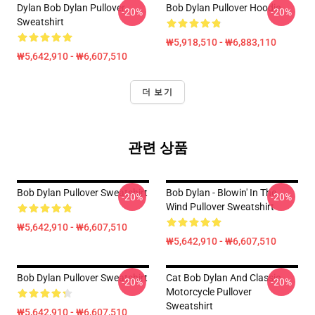
Dylan Bob Dylan Pullover
Bob Dylan Pullover Hoodie
-20%
-20%
Sweatshirt
₩5,918,510 - ₩6,883,110
₩5,642,910 - ₩6,607,510
더 보기
관련 상품
Bob Dylan Pullover Sweatshirt
Bob Dylan - Blowin' In The
-20%
-20%
Wind Pullover Sweatshirt
₩5,642,910 - ₩6,607,510
₩5,642,910 - ₩6,607,510
Bob Dylan Pullover Sweatshirt
Cat Bob Dylan And Classic
-20%
-20%
Motorcycle Pullover
Sweatshirt
₩5,642,910 - ₩6,607,510