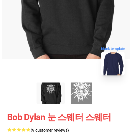
blank template
Bob Dylan 눈 스웨터 스웨터
(9 customer reviews)