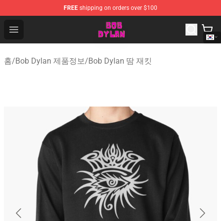
FREE
shipping on orders over $100
Bob Dylan Store - Official Bob Dylan Merchandise Shop
Open menu
홈
/
Bob Dylan 제품정보
/
Bob Dylan 땀 재킷