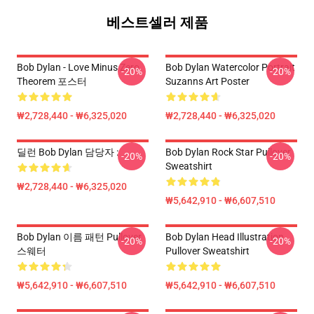
베스트셀러 제품
Bob Dylan - Love Minus Zero
Bob Dylan Watercolor Portrait
-20%
-20%
Theorem 포스터
Suzanns Art Poster
₩2,728,440 - ₩6,325,020
₩2,728,440 - ₩6,325,020
딜런 Bob Dylan 담당자 :
Bob Dylan Rock Star Pullover
-20%
-20%
Sweatshirt
₩2,728,440 - ₩6,325,020
₩5,642,910 - ₩6,607,510
Bob Dylan 이름 패턴 Pullover
Bob Dylan Head Illustration
-20%
-20%
스웨터
Pullover Sweatshirt
₩5,642,910 - ₩6,607,510
₩5,642,910 - ₩6,607,510