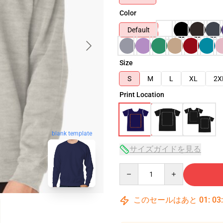
Color
Default
Size
S
M
L
XL
2X
Print Location
blank template
サイズガイドを見る
Quantity
このセールはあと
01
:
03