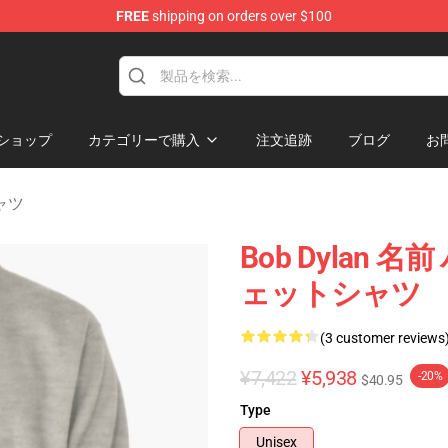
FREE
shipping on orders over $100
p
ショップ
カテゴリーで購入
注文追跡
ブログ
お
シャツ
Bob Dylan
ェットシャツ
(3 customer reviews
¥7,422
¥5,938
-20%
$40.95
Type
Unisex