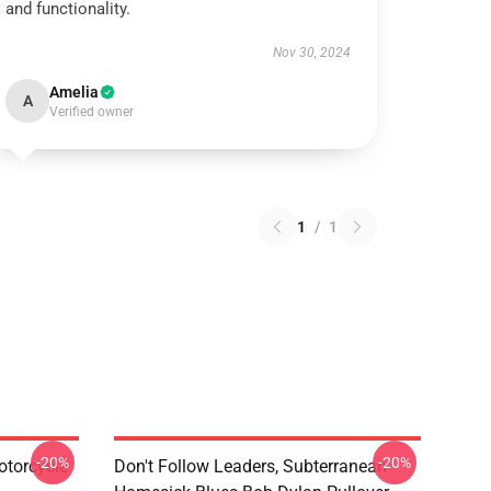
and functionality.
Nov 30, 2024
Amelia
A
Verified owner
1
/
1
-20%
-20%
otorcycle
Don't Follow Leaders, Subterranean