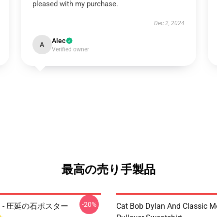
pleased with my purchase.
Dec 2, 2024
Alec
A
Verified owner
最高の売り手製品
-20%
lan - 圧延の石ポスター
Cat Bob Dylan And Classic M