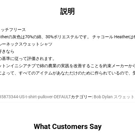
説明
トンリッチフリース
therの灰色は70%の綿、30%ポリエステルです。 チャコール Heather
ルーネックスウェットシャツ
好きなら
の基準に従って評価されます。
ットンイニシアチブで綿の農業の実践を改善することを約束メーカーか
によって、すべてのアイテムがあなただけのために作られているので、
35873344-US-t-shirt-pullover-DEFAULT
カテゴリー
:
Bob Dylan スウェ
What Customers Say