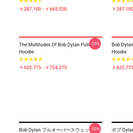
￥287,100 - ￥665,550
￥287,100
-20%
The Multitudes Of Bob Dylan Pullover
Bob Dylan 
Hoodie
Hoodie
￥622,775 - ￥724,275
￥622,775
-20%
Bob Dylan プルオーバースウェットシ
ボブ Dy