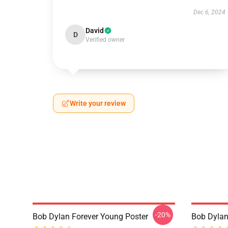
Dec 6, 2024
David
D
Verified owner
Write your review
-20%
Bob Dylan Forever Young Poster
Bob Dy