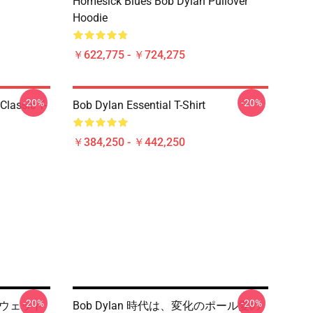
Homesick Blues Bob Dylan Pullover
Hoodie
￥622,775 - ￥724,275
-20%
-20%
Classic T-
Bob Dylan Essential T-Shirt
￥384,250 - ￥442,250
-20%
-20%
 スウェット
Bob Dylan 時代は、変化のポール愛の