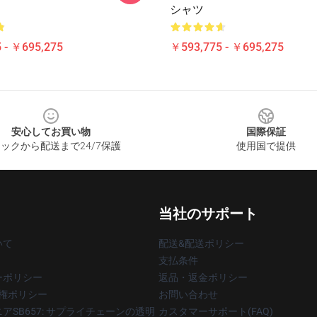
シャツ
 - ￥695,275
￥593,775 - ￥695,275
安心してお買い物
国際保証
ックから配送まで24/7保護
使用国で提供
当社のサポート
いて
配送&配送ポリシー
支払条件
ーポリシー
返品・返金ポリシー
著作権ポリシー
お問い合わせ
アSB657: サプライチェーンの透明
カスタマーサポート(FAQ)