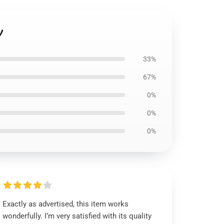
ツ
33%
67%
0%
0%
0%
Exactly as advertised, this item works
wonderfully. I’m very satisfied with its quality