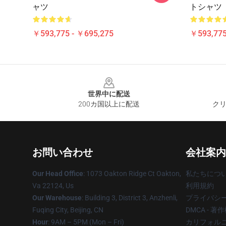
ャツ
トシャツ
￥593,775 - ￥695,275
￥593,775
Footer
世界中に配送
200カ国以上に配送
クリ
お問い合わせ
会社案内
Our Head Office
: 1073 Oakton Ridge Ct Oakton,
私たちにつ
Va 22124, Us
利用規約
Our Warehouse
: Building 3, District 3, Anzhenli,
プライバシ
Fuqing City, Beijing, CN
DMCA - 
Hour
: 9AM – 5PM (Mon – Fri)
カリフォルニ